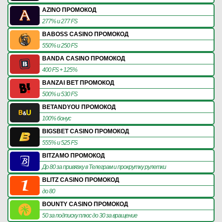
AZINO ПРОМОКОД
277% и 277 FS
BABOSS CASINO ПРОМОКОД
550% и 250 FS
BANDA CASINO ПРОМОКОД
400 FS + 125%
BANZAI BET ПРОМОКОД
500% и 530 FS
BETANDYOU ПРОМОКОД
100% бонус
BIGSBET CASINO ПРОМОКОД
555% и 525 FS
BITZAMO ПРОМОКОД
До 80 за привязку в Телеграм и прокрутку рулетки
BLITZ CASINO ПРОМОКОД
до 80
BOUNTY CASINO ПРОМОКОД
50 за подписку плюс до 30 за вращение