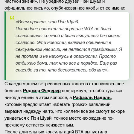
частной жизни». Не убедило друзей Пэн Шуай и
официальное письмо, опубликованное якобы от ее имени:
«Всем привет, это Пэн Шуай.
Последние новости на портале WTA не были
согласованы со мной и были выпущены без моего
согласия. Эти новости, включая обвинения в
сексуальном насилии, не являются правдивыми. Я
не пропала и не нахожусь в опасности. Просто
отдыхаю дома, так что все в порядке. Еще раз
спасибо за то, что беспокоитесь обо мне».
С каждым днем встревоженных голосов становилось все
больше.
Роджер Федерер
подчеркнул, что оба тура как
никогда едины в этом вопросе, а
Рафаэль Надаль
,
который предпочитает избегать громких заявлений,
выразил надежду на то, что коллеги все же смогут вскоре
увидеться с Пэн Шуай, точное местонахождение по-
прежнему остается неизвестным.
После длительных консультаций ВТА выпустила