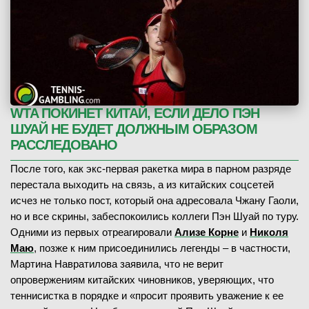
WTA ПОКИНЕТ КИТАЙ, ЕСЛИ ДЕЛО ПЭН
ШУАЙ НЕ БУДЕТ ДОЛЖНЫМ ОБРАЗОМ
РАССЛЕДОВАНО
После того, как экс-первая ракетка мира в парном разряде
перестала выходить на связь, а из китайских соцсетей
исчез не только пост, который она адресовала Чжану Гаоли,
но и все скрины, забеспокоились коллеги Пэн Шуай по туру.
Одними из первых отреагировали
Ализе Корне
и
Николя
Маю
, позже к ним присоединились легенды – в частности,
Мартина Навратилова заявила, что не верит
опровержениям китайских чиновников, уверяющих, что
теннисистка в порядке и «просит проявить уважение к ее