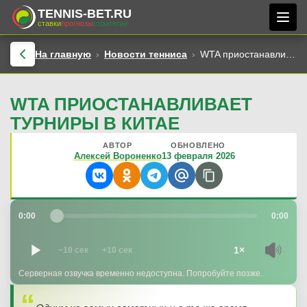
TENNIS-BET.RU
ставки
прогнозы
стратегии
На главную
Новости тенниса
WTA приостанавливает турниры в Китае
WTA ПРИОСТАНАВЛИВАЕТ
ТУРНИРЫ В КИТАЕ
АВТОР
ОБНОВЛЕНО
Алексей Вороненко
13 февраля 2026
0:00
0:00
1×
−10 сек
+10 сек
Серверная озвучка временно недоступна. Попробуйте позже.