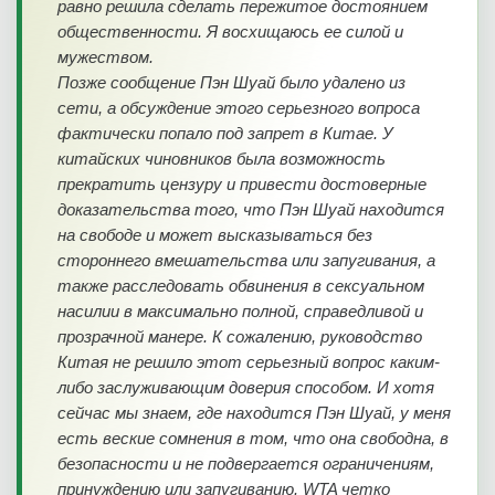
равно решила сделать пережитое достоянием
общественности. Я восхищаюсь ее силой и
мужеством.
Позже сообщение Пэн Шуай было удалено из
сети, а обсуждение этого серьезного вопроса
фактически попало под запрет в Китае. У
китайских чиновников была возможность
прекратить цензуру и привести достоверные
доказательства того, что Пэн Шуай находится
на свободе и может высказываться без
стороннего вмешательства или запугивания, а
также расследовать обвинения в сексуальном
насилии в максимально полной, справедливой и
прозрачной манере. К сожалению, руководство
Китая не решило этот серьезный вопрос каким-
либо заслуживающим доверия способом. И хотя
сейчас мы знаем, где находится Пэн Шуай, у меня
есть веские сомнения в том, что она свободна, в
безопасности и не подвергается ограничениям,
принуждению или запугиванию. WTA четко