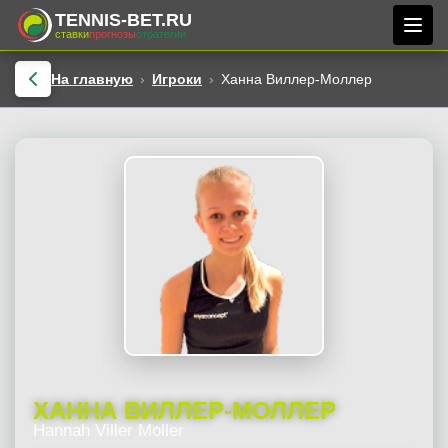
TENNIS-BET.RU
ставки
прогнозы
стратегии
На главную
Игроки
Ханна Виллер-Моллер
ХАННА ВИЛЛЕР-МОЛЛЕР
Hannah Viller Moller