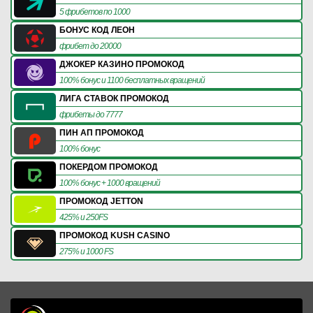
5 фрибетов по 1000
БОНУС КОД ЛЕОН
фрибет до 20000
ДЖОКЕР КАЗИНО ПРОМОКОД
100% бонус и 1100 бесплатных вращений
ЛИГА СТАВОК ПРОМОКОД
фрибеты до 7777
ПИН АП ПРОМОКОД
100% бонус
ПОКЕРДОМ ПРОМОКОД
100% бонус + 1000 вращений
ПРОМОКОД JETTON
425% и 250FS
ПРОМОКОД KUSH CASINO
275% и 1000 FS