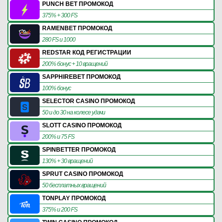
PUNCH BET ПРОМОКОД
375% + 300 FS
RAMENBET ПРОМОКОД
280 FS и 1000
REDSTAR КОД РЕГИСТРАЦИИ
200% бонус + 10 вращений
SAPPHIREBET ПРОМОКОД
100% бонус
SELECTOR CASINO ПРОМОКОД
50 и до 30 на колесе удачи
SLOTT CASINO ПРОМОКОД
200% и 75 FS
SPINBETTER ПРОМОКОД
130% + 30 вращений
SPRUT CASINO ПРОМОКОД
50 бесплатных вращений
TONPLAY ПРОМОКОД
375% и 200 FS