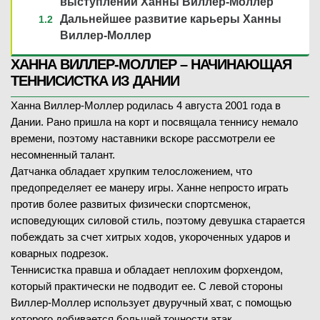
выступлений Ханны Виллер-Моллер
Дальнейшее развитие карьеры Ханны
Виллер-Моллер
ХАННА ВИЛЛЕР-МОЛЛЕР – НАЧИНАЮЩАЯ
ТЕННИСИСТКА ИЗ ДАНИИ
Ханна Виллер-Моллер родилась 4 августа 2001 года в
Дании. Рано пришла на корт и посвящала теннису немало
времени, поэтому наставники вскоре рассмотрели ее
несомненный талант.
Датчанка обладает хрупким телосложением, что
предопределяет ее манеру игры. Ханне непросто играть
против более развитых физически спортсменок,
исповедующих силовой стиль, поэтому девушка старается
побеждать за счет хитрых ходов, укороченных ударов и
коварных подрезок.
Теннисистка правша и обладает неплохим форхендом,
который практически не подводит ее. С левой стороны
Виллер-Моллер использует двуручный хват, с помощью
которого добивается большей точности атак.