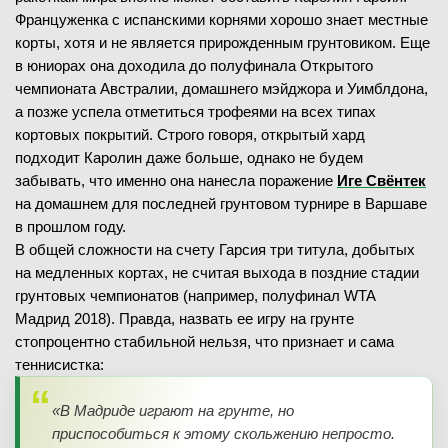
Француженка с испанскими корнями хорошо знает местные
корты, хотя и не является прирожденным грунтовиком. Еще
в юниорах она доходила до полуфинала Открытого
чемпионата Австралии, домашнего мэйджора и Уимблдона,
а позже успела отметиться трофеями на всех типах
кортовых покрытий. Строго говоря, открытый хард
подходит Каролин даже больше, однако не будем
забывать, что именно она нанесла поражение
Иге Свёнтек
на домашнем для последней грунтовом турнире в Варшаве
в прошлом году.
В общей сложности на счету Гарсия три титула, добытых
на медленных кортах, не считая выхода в поздние стадии
грунтовых чемпионатов (например, полуфинал WTA
Мадрид 2018). Правда, назвать ее игру на грунте
стопроцентно стабильной нельзя, что признает и сама
теннисистка:
«В Мадриде играют на грунте, но
приспособиться к этому скольжению непросто.