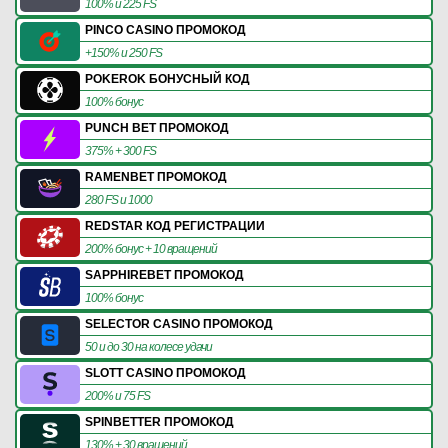
100% и 225 FS
PINCO CASINO ПРОМОКОД
+150% и 250 FS
POKEROK БОНУСНЫЙ КОД
100% бонус
PUNCH BET ПРОМОКОД
375% + 300 FS
RAMENBET ПРОМОКОД
280 FS и 1000
REDSTAR КОД РЕГИСТРАЦИИ
200% бонус + 10 вращений
SAPPHIREBET ПРОМОКОД
100% бонус
SELECTOR CASINO ПРОМОКОД
50 и до 30 на колесе удачи
SLOTT CASINO ПРОМОКОД
200% и 75 FS
SPINBETTER ПРОМОКОД
130% + 30 вращений