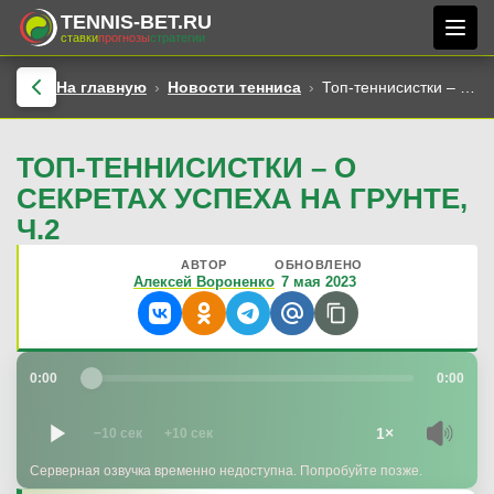
TENNIS-BET.RU
ставки
прогнозы
стратегии
На главную
Новости тенниса
Топ-теннисистки – о секретах успеха на грунте, ч.2
ТОП-ТЕННИСИСТКИ – О
СЕКРЕТАХ УСПЕХА НА ГРУНТЕ,
Ч.2
АВТОР
ОБНОВЛЕНО
Алексей Вороненко
7 мая 2023
0:00
0:00
1×
−10 сек
+10 сек
Серверная озвучка временно недоступна. Попробуйте позже.