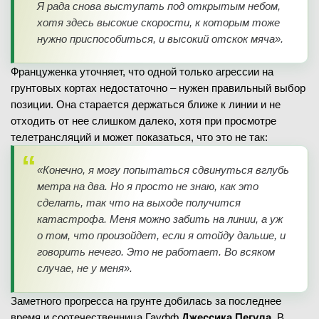
Я рада снова выступать под открытым небом,
хотя здесь высокие скорости, к которым тоже
нужно приспособиться, и высокий отскок мяча».
Француженка уточняет, что одной только агрессии на
грунтовых кортах недостаточно – нужен правильный выбор
позиции. Она старается держаться ближе к линии и не
отходить от нее слишком далеко, хотя при просмотре
телетрансляций и может показаться, что это не так:
«Конечно, я могу попытаться сдвинуться вглубь
метра на два. Но я просто не знаю, как это
сделать, так что на выходе получится
катастрофа. Меня можно забить на линии, а уж
о том, что произойдет, если я отойду дальше, и
говорить нечего. Это не работает. Во всяком
случае, не у меня».
Заметного прогресса на грунте добилась за последнее
время и соотечественница Гауфф
Джессика Пегула
. В