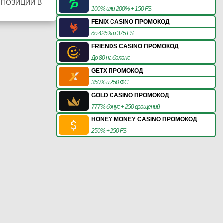
 ПОЗИЦИИ В
100% или 200% + 150 FS
FENIX CASINO ПРОМОКОД
до 425% и 375 FS
FRIENDS CASINO ПРОМОКОД
До 80 на баланс
GETX ПРОМОКОД
350% и 250 ФС
GOLD CASINO ПРОМОКОД
777% бонус + 250 вращений
HONEY MONEY CASINO ПРОМОКОД
250% + 250 FS
HYPE CASINO ПРОМОКОД
250% и 150 FS
IWILD CASINO ПРОМОКОД
550% бонус + 550 вращений
JOZZ CASINO ПРОМОКОД
100% бонус + 50 FS
JVSPINBET ПРОМОКОД
TENNIS-BET.RU, 2026
©