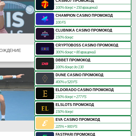
CASINO7 ПРОМОКОД
100% бонус + 150 вращений
CHAMPION CASINO ПРОМОКОД
100 FS
CLUBNIKA CASINO ПРОМОКОД
150% бонус
CRYPTOBOSS CASINO ПРОМОКОД
ХОЖДЕНИЕ
300% бонус + 80 вращений
DBBET ПРОМОКОД
100% бонус до 130
DUNE CASINO ПРОМОКОД
400% и 520 FS
ELDORADO CASINO ПРОМОКОД
150% бонус + 277 FS
ELSLOTS ПРОМОКОД
150% бонус
EVA CASINO ПРОМОКОД
225% + 900 FS
FASTPARI ПРОМОКОД