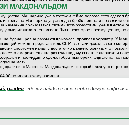
НЗИ МАКДОНАЛЬДОМ
имущество: Маннарино уже в третьем гейме первого сета сделал б
ть интригу, но Маннарино упустил два брейк-поинта и позволили оп
 за неумение пользоваться своими возможностями: уже в шестом г
ету у американского теннисиста было некоторое преимущество, но 
м, но Адриан раз за разом отыгрывался, проявляя характер. У Ма
 решающий момент представитель США все-таки дожал своего сопер
анский спортсмен начал с достаточно раннего брейка, что позволи
ого сета американец еще раз взял подачу своего соперника и пове
 собрался и неожиданно сделал обратный брейк. Однако на полноц
одал на матч.
ц сразится с Маккензи Макдональдом, который накануне в трех се
04.00 по московскому времени.
ый раздел
, где вы найдете всю необходимую информа