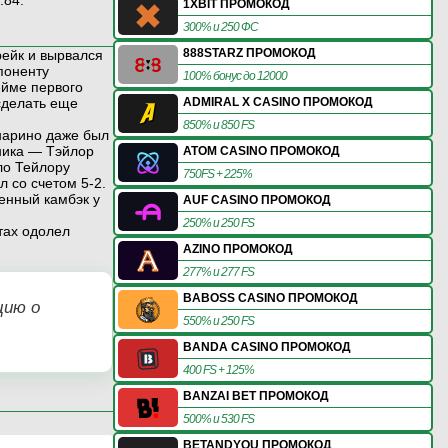
1XBIT ПРОМОКОД
300% и 250 ФС
888STARZ ПРОМОКОД
рейк и вырвался
поненту
100% бонус до 12000
ейме первого
сделать еще
ADMIRAL X CASINO ПРОМОКОД
850% и 850 FS
ннарино даже был
ника — Тэйлор
ATOM CASINO ПРОМОКОД
ло Тейлору
750FS + 225%
л со счетом 5-2.
енный камбэк у
AUF CASINO ПРОМОКОД
250% и 250 FS
тах одолел
AZINO ПРОМОКОД
277% и 277 FS
BABOSS CASINO ПРОМОКОД
цию о
550% и 250 FS
BANDA CASINO ПРОМОКОД
400 FS + 125%
BANZAI BET ПРОМОКОД
500% и 530 FS
BETANDYOU ПРОМОКОД