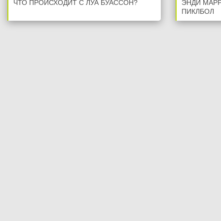
ЧТО ПРОИСХОДИТ С ЛУА БУАССОН?
ЭНДИ МАР
ПИКЛБОЛ