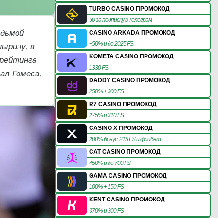
TURBO CASINO ПРОМОКОД
50 за подписку в Телеграм
едьмой
CASINO ARKADA ПРОМОКОД
+50% и до 2025 FS
ырину, в
KOMETA CASINO ПРОМОКОД
 рейтинга
1330 FS
ал Гомеса,
DADDY CASINO ПРОМОКОД
250% + 300 FS
R7 CASINO ПРОМОКОД
275% и 310 FS
CASINO X ПРОМОКОД
200% бонус, 215 FS и фрибет
CAT CASINO ПРОМОКОД
450% и до 700 FS
GAMA CASINO ПРОМОКОД
100% + 150 FS
KENT CASINO ПРОМОКОД
370% и 300 FS