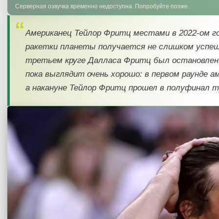
Серверная озвучка временно недоступна. Попробуйте позже.
Американец Тейлор Фритц местами в 2022-ом го
ракетки планеты получается не слишком успешн
третьем круге Далласа Фритц был остановлен 
пока выглядит очень хорошо: в первом раунде а
а накануне Тейлор Фритц прошел в полуфинал т