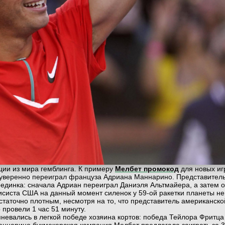
кции из мира гемблинга. К примеру
Мелбет промокод
для новых иг
 уверенно переиграл француза Адриана Маннарино. Представител
оединка: сначала Адриан переиграл Даниэля Альтмайера, а затем 
систа США на данный момент силенок у 59-ой ракетки планеты не
статочно плотным, несмотря на то, что представитель американск
провели 1 час 51 минуту.
невались в легкой победе хозяина кортов: победа Тейлора Фритца
аннарино букмекерская компания Мелбет предлагала заиграть за 3