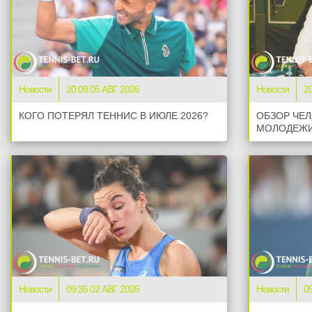
Новости
20:09 05 АВГ 2026
Новости
2
КОГО ПОТЕРЯЛ ТЕННИС В ИЮЛЕ 2026?
ОБЗОР ЧЕ
МОЛОДЕЖ
Новости
09:35 02 АВГ 2026
Новости
0