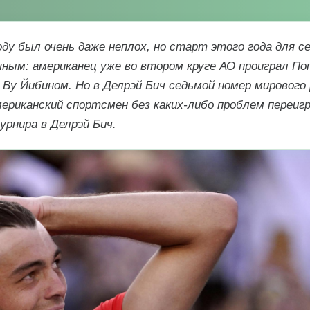
ду был очень даже неплох, но старт этого года для с
ым: американец уже во втором круге АО проиграл Поп
Ву Йибином. Но в Делрэй Бич седьмой номер мирового
мериканский спортсмен без каких-либо проблем переигр
урнира в Делрэй Бич.