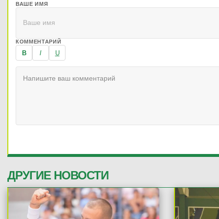
ВАШЕ ИМЯ
КОММЕНТАРИЙ
B
I
U
ДРУГИЕ НОВОСТИ