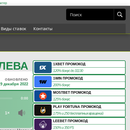
актер
Виды ставок
Контакты
ЛЕВА
1XBET ПРОМОКОД
120% бонус до 31130
1WIN ПРОМОКОД
ОБНОВЛЕНО
19 декабря 2022
200% бонус
MOSTBET ПРОМОКОД
0:00
125% бонус
PLAY FORTUNA ПРОМОКОД
1×
175% и 250 бесплатных вращений
LEEBET ПРОМОКОД
150% и 350 FS