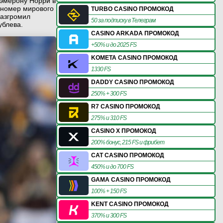
Кэмерону Норри в
 номер мирового
TURBO CASINO ПРОМОКОД
разгромил
50 за подписку в Телеграм
ублева.
CASINO ARKADA ПРОМОКОД
+50% и до 2025 FS
KOMETA CASINO ПРОМОКОД
1330 FS
DADDY CASINO ПРОМОКОД
250% + 300 FS
R7 CASINO ПРОМОКОД
275% и 310 FS
CASINO X ПРОМОКОД
200% бонус, 215 FS и фрибет
CAT CASINO ПРОМОКОД
450% и до 700 FS
GAMA CASINO ПРОМОКОД
100% + 150 FS
KENT CASINO ПРОМОКОД
370% и 300 FS