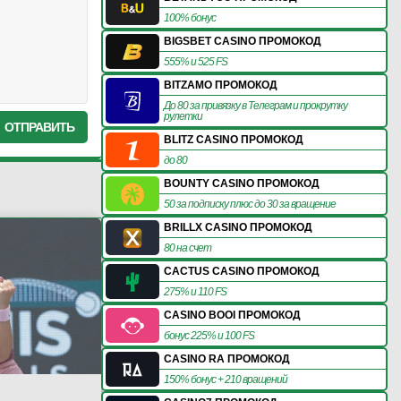
100% бонус
BIGSBET CASINO ПРОМОКОД
555% и 525 FS
BITZAMO ПРОМОКОД
До 80 за привязку в Телеграм и прокрутку
рулетки
ОТПРАВИТЬ
BLITZ CASINO ПРОМОКОД
до 80
BOUNTY CASINO ПРОМОКОД
50 за подписку плюс до 30 за вращение
BRILLX CASINO ПРОМОКОД
80 на счет
CACTUS CASINO ПРОМОКОД
275% и 110 FS
CASINO BOOI ПРОМОКОД
бонус 225% и 100 FS
CASINO RA ПРОМОКОД
150% бонус + 210 вращений