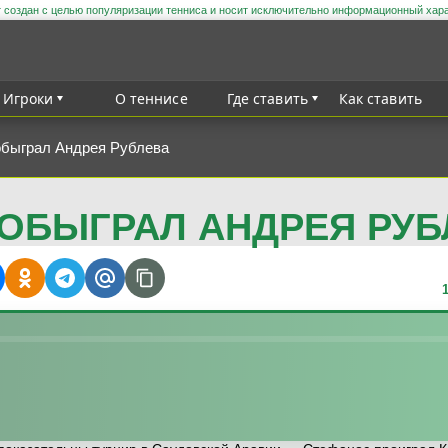
 создан с целью популяризации тенниса и носит исключительно информационный хар
Игроки
О теннисе
Где ставить
Как ставить
быграл Андрея Рублева
ОБЫГРАЛ АНДРЕЯ РУБ