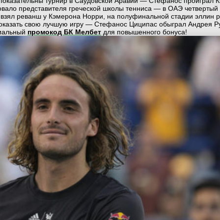
 показательны турнир в Саудовской Аравии — Стефанос проиграл 
овало представителя греческой школы тенниса — в ОАЭ четвертый
 взял реванш у Кэмерона Норри, на полуфинальной стадии эллин 
 показать свою лучшую игру — Стефанос Циципас обыграл Андрея Р
циальный
промокод БК Мелбет
для повышенного бонуса!