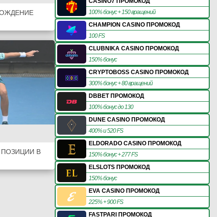
CASINO7 ПРОМОКОД
ХОЖДЕНИЕ
100% бонус + 150 вращений
CHAMPION CASINO ПРОМОКОД
100 FS
CLUBNIKA CASINO ПРОМОКОД
150% бонус
CRYPTOBOSS CASINO ПРОМОКОД
300% бонус + 80 вращений
DBBET ПРОМОКОД
100% бонус до 130
DUNE CASINO ПРОМОКОД
400% и 520 FS
ELDORADO CASINO ПРОМОКОД
 ПОЗИЦИИ В
150% бонус + 277 FS
ELSLOTS ПРОМОКОД
150% бонус
EVA CASINO ПРОМОКОД
225% + 900 FS
FASTPARI ПРОМОКОД