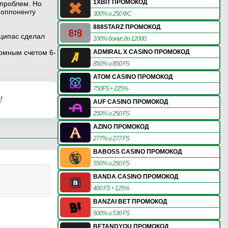
1XBIT ПРОМОКОД
 проблем. Но
 оппоненту
300% и 250 ФС
888STARZ ПРОМОКОД
иципас сделал
100% бонус до 12000
ромным счетом 6-
ADMIRAL X CASINO ПРОМОКОД
850% и 850 FS
ATOM CASINO ПРОМОКОД
750FS + 225%
!
AUF CASINO ПРОМОКОД
250% и 250 FS
AZINO ПРОМОКОД
277% и 277 FS
BABOSS CASINO ПРОМОКОД
550% и 250 FS
BANDA CASINO ПРОМОКОД
400 FS + 125%
BANZAI BET ПРОМОКОД
500% и 530 FS
BETANDYOU ПРОМОКОД