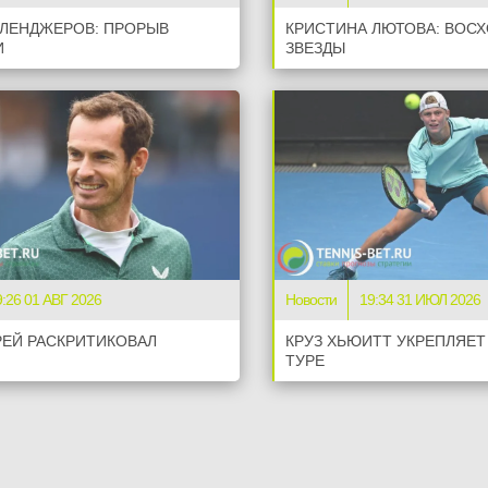
ЛЛЕНДЖЕРОВ: ПРОРЫВ
КРИСТИНА ЛЮТОВА: ВОС
И
ЗВЕЗДЫ
9:26 01 АВГ 2026
Новости
19:34 31 ИЮЛ 2026
РЕЙ РАСКРИТИКОВАЛ
КРУЗ ХЬЮИТТ УКРЕПЛЯЕТ
ТУРЕ