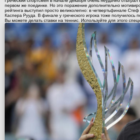
Греческий спортсмен в начале декабря очень неудачно отыграл
первом же поединке. Но это поражение дополнительно мотивир
рейтинга выступил просто великолепно: в четвертьфинале Стеф
Каспера Рууда. В финале у греческого игрока тоже получилось
Вы можете делать ставки на теннис. Используйте для этого спе