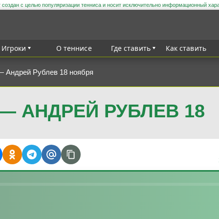
 создан с целью популяризации тенниса и носит исключительно информационный хар
Игроки
О теннисе
Где ставить
Как ставить
 Андрей Рублев 18 ноября
— АНДРЕЙ РУБЛЕВ 18