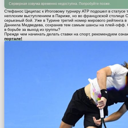
Серверная озвучка временно недоступна. Попробуйте позже.
Стефанос Циципас к Итоговому турниру АТР подошел в статусе 
неплохим выступлением в Париже, но во французской столице С
серьезный бой. Уже в Турине третий номер мирового рейтинга в 
Даниила Медведева, сохранив тем самым шансы на плей-офф. 
в борьбе за выход из группы?
Прежде чем начинать делать ставки на спорт, рекомендуем озн
портале!