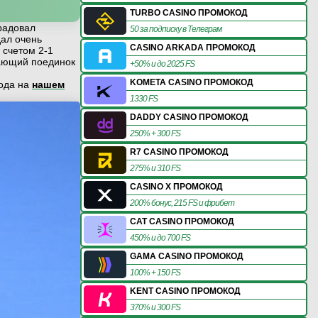
TURBO CASINO ПРОМОКОД
радовал
50 за подписку в Телеграм
дал очень
CASINO ARKADA ПРОМОКОД
 счетом 2-1
шающий поединок
+50% и до 2025 FS
KOMETA CASINO ПРОМОКОД
года на
нашем
1330 FS
DADDY CASINO ПРОМОКОД
250% + 300 FS
R7 CASINO ПРОМОКОД
275% и 310 FS
CASINO X ПРОМОКОД
200% бонус, 215 FS и фрибет
CAT CASINO ПРОМОКОД
450% и до 700 FS
GAMA CASINO ПРОМОКОД
100% + 150 FS
KENT CASINO ПРОМОКОД
370% и 300 FS