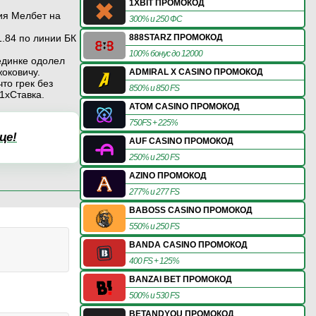
1XBIT ПРОМОКОД
ия Мелбет на
300% и 250 ФС
1.84 по линии БК
888STARZ ПРОМОКОД
100% бонус до 12000
единке одолел
жоковичу.
ADMIRAL X CASINO ПРОМОКОД
то грек без
850% и 850 FS
1хСтавка.
ATOM CASINO ПРОМОКОД
750FS + 225%
це!
AUF CASINO ПРОМОКОД
250% и 250 FS
AZINO ПРОМОКОД
277% и 277 FS
BABOSS CASINO ПРОМОКОД
550% и 250 FS
BANDA CASINO ПРОМОКОД
400 FS + 125%
BANZAI BET ПРОМОКОД
500% и 530 FS
BETANDYOU ПРОМОКОД