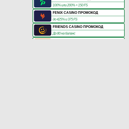
100% или 200% + 150 FS
FENIX CASINO ПРОМОКОД
до 425% и 375 FS
FRIENDS CASINO ПРОМОКОД
До 80 на баланс
GETX ПРОМОКОД
350% и 250 ФС
GOLD CASINO ПРОМОКОД
777% бонус + 250 вращений
HONEY MONEY CASINO ПРОМОКОД
250% + 250 FS
HYPE CASINO ПРОМОКОД
TENNIS-BET.RU, 2026
©
250% и 150 FS
IWILD CASINO ПРОМОКОД
только для совершеннолетних
18+
550% бонус + 550 вращений
не является БК, казино или румом
!
JOZZ CASINO ПРОМОКОД
100% бонус + 50 FS
на сайте используются куки
✓
JVSPINBET ПРОМОКОД