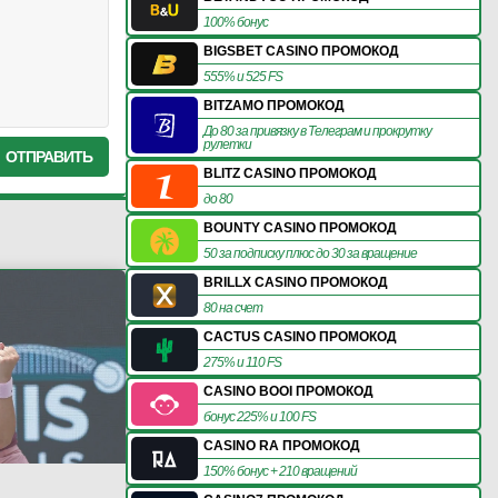
100% бонус
BIGSBET CASINO ПРОМОКОД
555% и 525 FS
BITZAMO ПРОМОКОД
До 80 за привязку в Телеграм и прокрутку
рулетки
ОТПРАВИТЬ
BLITZ CASINO ПРОМОКОД
до 80
BOUNTY CASINO ПРОМОКОД
50 за подписку плюс до 30 за вращение
BRILLX CASINO ПРОМОКОД
80 на счет
CACTUS CASINO ПРОМОКОД
275% и 110 FS
CASINO BOOI ПРОМОКОД
бонус 225% и 100 FS
CASINO RA ПРОМОКОД
150% бонус + 210 вращений