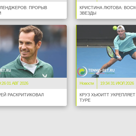
ЛЛЕНДЖЕРОВ: ПРОРЫВ
КРИСТИНА ЛЮТОВА: ВОС
И
ЗВЕЗДЫ
9:26 01 АВГ 2026
Новости
19:34 31 ИЮЛ 2026
РЕЙ РАСКРИТИКОВАЛ
КРУЗ ХЬЮИТТ УКРЕПЛЯЕТ
ТУРЕ