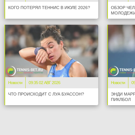
КОГО ПОТЕРЯЛ ТЕННИС В ИЮЛЕ 2026?
ОБЗОР ЧЕ
МОЛОДЕЖ
Новости
09:35 02 АВГ 2026
Новости
0
ЧТО ПРОИСХОДИТ С ЛУА БУАССОН?
ЭНДИ МАР
ПИКЛБОЛ