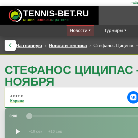
Сайт
TENNIS-BET.RU
ставки
прогнозы
стратегии
Новости
Турниры
На главную
Новости тенниса
Стефанос Циципас —
СТЕФАНОС ЦИЦИПАС 
НОЯБРЯ
АВТОР
Карина
0:00
−10 сек
+10 сек