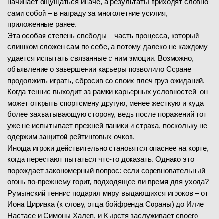
начинает ощущаться иначе, а результаты приходят словно
сами собой – в награду за многолетние усилия,
приложенные ранее.
Эта особая степень свободы – часть процесса, который
слишком сложен сам по себе, а потому далеко не каждому
удается испытать связанные с ним эмоции. Возможно,
объявление о завершении карьеры позволило Соране
продолжить играть, сбросив со своих плеч груз ожиданий.
Когда теннис выходит за рамки карьерных условностей, он
может открыть спортсмену другую, менее жесткую и куда
более захватывающую сторону, ведь после поражений тот
уже не испытывает прежней паники и страха, поскольку не
одержим защитой рейтинговых очков.
Иногда игроки действительно становятся опаснее на корте,
когда перестают пытаться что-то доказать. Однако это
порождает закономерный вопрос: если соревновательный
огонь по-прежнему горит, подходящее ли время для ухода?
Румынский теннис подарил миру выдающихся игроков – от
Иона Цириака (к слову, отца бойфренда Сораны) до Илие
Настасе и Симоны Халеп, и Кырстя заслуживает своего