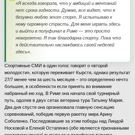
«Я всегда говорила, что у амбиций и мечтаний
нет срока годности. Думаю, все видят, что я
безумно люблю этот спорт. Я испытываю к
нему огромную страсть. Для меня играть здесь
и выйти в полуфинал в Риме — это просто
невероятно. Я так благодарна спорту. Пока что
я действительно наслаждаюсь своей неделей
здесь».
Спортивные СМИ в один голос говорят о «второй
молодости», которую переживает Кырстя, однако результат
27/7 менее чем за шесть месяцев – это определенно нечто
большее, в особенности если принять во внимание
набранный ею ход. В Риме она начала свой турнирный
путь, одолев в двух сетах ветерана тура Татьяну Мария.
Два дня спустя она организовала главную сенсацию
соревнований, победив первую ракетку мира Арину
Соболенко. Последовавшие за этим победы над Линдой
Носковой и Еленой Остапенко (обе являются признанными
мастерами грунта) вывели ее в полуфинал турнира.