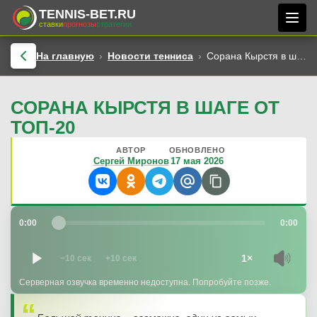
TENNIS-BET.RU
ставки
прогнозы
стратегии
На главную
Новости тенниса
Сорана Кырстя в шаге от топ-20
СОРАНА КЫРСТЯ В ШАГЕ ОТ
ТОП-20
АВТОР
ОБНОВЛЕНО
Сергей Миронов
17 мая 2026
0:00
0:00
1×
−10 сек
+10 сек
Серверная озвучка временно недоступна. Попробуйте позже.