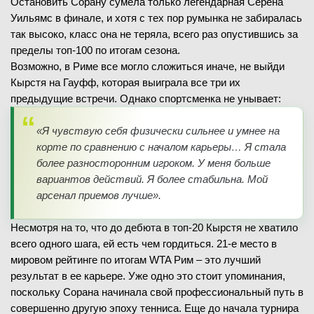
Остановить Сорану сумела только легендарная Серена
Уильямс в финале, и хотя с тех пор румынка не забиралась
так высоко, класс она не теряла, всего раз опустившись за
пределы топ-100 по итогам сезона.
Возможно, в Риме все могло сложиться иначе, не выйди
Кырстя на Гауфф, которая выиграла все три их
предыдущие встречи. Однако спортсменка не унывает:
«Я чувствую себя физически сильнее и умнее на
корте по сравнению с началом карьеры… Я стала
более разносторонним игроком. У меня больше
вариантов действий. Я более стабильна. Мой
арсенал приемов лучше».
Несмотря на то, что до дебюта в топ-20 Кырстя не хватило
всего одного шага, ей есть чем гордиться. 21-е место в
мировом рейтинге по итогам WTA Рим – это лучший
результат в ее карьере. Уже одно это стоит упоминания,
поскольку Сорана начинала свой профессиональный путь в
совершенно другую эпоху тенниса. Еще до начала турнира