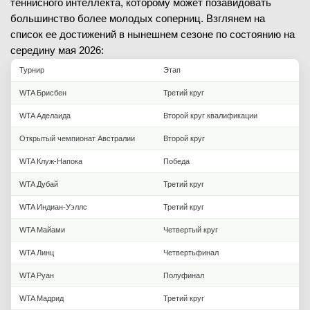
теннисного интеллекта, которому может позавидовать
большинство более молодых соперниц. Взглянем на
список ее достижений в нынешнем сезоне по состоянию на
середину мая 2026:
Турнир
Этап
WTA Брисбен
Третий круг
WTA Аделаида
Второй круг квалификации
Открытый чемпионат Австралии
Второй круг
WTA Клуж-Напока
Победа
WTA Дубай
Третий круг
WTA Индиан-Уэллс
Третий круг
WTA Майами
Четвертый круг
WTA Линц
Четвертьфинал
WTA Руан
Полуфинал
WTA Мадрид
Третий круг