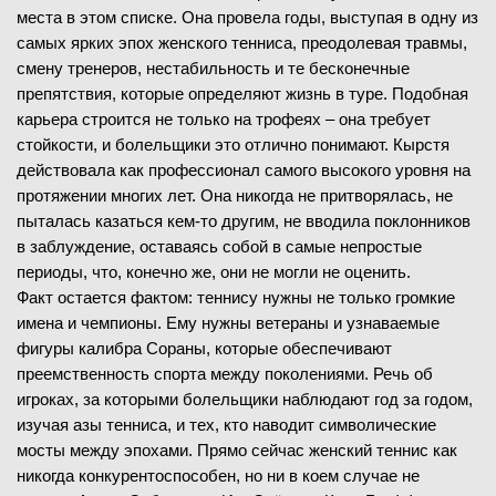
места в этом списке. Она провела годы, выступая в одну из
самых ярких эпох женского тенниса, преодолевая травмы,
смену тренеров, нестабильность и те бесконечные
препятствия, которые определяют жизнь в туре. Подобная
карьера строится не только на трофеях – она требует
стойкости, и болельщики это отлично понимают. Кырстя
действовала как профессионал самого высокого уровня на
протяжении многих лет. Она никогда не притворялась, не
пыталась казаться кем-то другим, не вводила поклонников
в заблуждение, оставаясь собой в самые непростые
периоды, что, конечно же, они не могли не оценить.
Факт остается фактом: теннису нужны не только громкие
имена и чемпионы. Ему нужны ветераны и узнаваемые
фигуры калибра Сораны, которые обеспечивают
преемственность спорта между поколениями. Речь об
игроках, за которыми болельщики наблюдают год за годом,
изучая азы тенниса, и тех, кто наводит символические
мосты между эпохами. Прямо сейчас женский теннис как
никогда конкурентоспособен, но ни в коем случае не