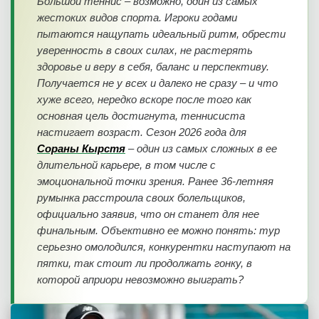
Большой теннис – возможно, один из самых
жестоких видов спорта. Игроки годами
пытаются нащупать идеальный ритм, обрести
уверенность в своих силах, не растерять
здоровье и веру в себя, баланс и перспективу.
Получается не у всех и далеко не сразу – и что
хуже всего, нередко вскоре после того как
основная цель достигнута, теннисиста
настигает возраст. Сезон 2026 года для
Сораны Кырстя
– один из самых сложных в ее
длительной карьере, в том числе с
эмоциональной точки зрения. Ранее 36-летняя
румынка расстроила своих болельщиков,
официально заявив, что он станет для нее
финальным. Объективно ее можно понять: тур
серьезно омолодился, конкурентки наступают на
пятки, так стоит ли продолжать гонку, в
которой априори невозможно выиграть?