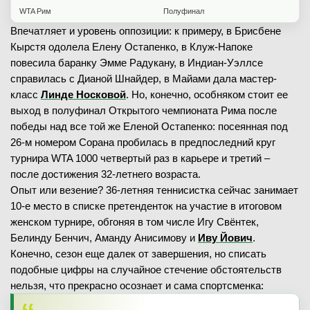
WTA Рим
Полуфинал
Впечатляет и уровень оппозиции: к примеру, в Брисбене
Кырстя одолела Елену Остапенко, в Клуж-Напоке
повесила баранку Эмме Радукану, в Индиан-Уэллсе
справилась с Дианой Шнайдер, в Майами дала мастер-
класс
Линде Носковой
. Но, конечно, особняком стоит ее
выход в полуфинал Открытого чемпионата Рима после
победы над все той же Еленой Остапенко: посеянная под
26-м номером Сорана пробилась в предпоследний круг
турнира WTA 1000 четвертый раз в карьере и третий –
после достижения 32-летнего возраста.
Опыт или везение? 36-летняя теннисистка сейчас занимает
10-е место в списке претенденток на участие в итоговом
женском турнире, обгоняя в том числе Игу Свёнтек,
Белинду Бенчич, Аманду Анисимову и
Иву Йович
.
Конечно, сезон еще далек от завершения, но списать
подобные цифры на случайное стечение обстоятельств
нельзя, что прекрасно осознает и сама спортсменка: