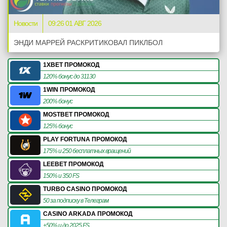
Новости
09:26 01 АВГ 2026
ЭНДИ МАРРЕЙ РАСКРИТИКОВАЛ ПИКЛБОЛ
1XBET ПРОМОКОД
120% бонус до 31130
1WIN ПРОМОКОД
200% бонус
MOSTBET ПРОМОКОД
125% бонус
PLAY FORTUNA ПРОМОКОД
175% и 250 бесплатных вращений
LEEBET ПРОМОКОД
150% и 350 FS
TURBO CASINO ПРОМОКОД
50 за подписку в Телеграм
CASINO ARKADA ПРОМОКОД
+50% и до 2025 FS