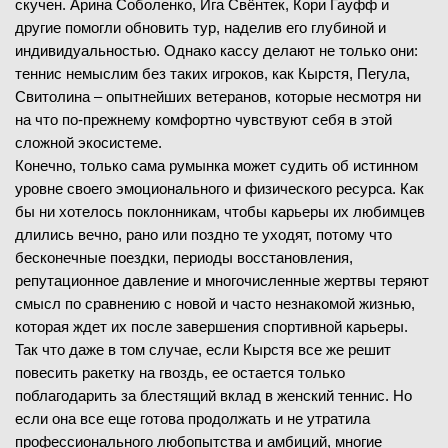
скучен. Арина Соболенко, Ига Свёнтек, Кори Гауфф и
другие помогли обновить тур, наделив его глубиной и
индивидуальностью. Однако кассу делают не только они:
теннис немыслим без таких игроков, как Кырстя, Пегула,
Свитолина – опытнейших ветеранов, которые несмотря ни
на что по-прежнему комфортно чувствуют себя в этой
сложной экосистеме.
Конечно, только сама румынка может судить об истинном
уровне своего эмоционального и физического ресурса. Как
бы ни хотелось поклонникам, чтобы карьеры их любимцев
длились вечно, рано или поздно те уходят, потому что
бесконечные поездки, периоды восстановления,
репутационное давление и многочисленные жертвы теряют
смысл по сравнению с новой и часто незнакомой жизнью,
которая ждет их после завершения спортивной карьеры.
Так что даже в том случае, если Кырстя все же решит
повесить ракетку на гвоздь, ее остается только
поблагодарить за блестящий вклад в женский теннис. Но
если она все еще готова продолжать и не утратила
профессионального любопытства и амбиций, многие