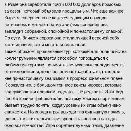
в Риме она заработала почти 600 000 долларов призовых
за сезон, который объявила прощальным. Что еще важнее,
Кырстя совершенно не кажется сдающим позиции
ветераном: в матчах против элитных соперниц она
выглядит собранной, спокойной и по-настоящему опасной.
По сути, ближе к сорока она стала лучшей версией себя –
как в игровом, так и ментальном планах.
Таким образом, прощальный тур, который для большинства
коллег румынки является способом попрощаться с
любимыми кортами, получить заслуженные аплодисменты
от поклонников и, конечно, немного заработать, стал для
нее по-настоящему значимым в профессиональном плане.
К сожалению, в большом теннисе кейсы игроков, которые
задерживаются слишком надолго, – не редкость. Этот вид
спорта крайне требователен, поэтому многим спортсменам
бывает трудно понять, когда уровень их игры объективно
снижается. Но иногда игрок выходит на финишную прямую,
где опыт и психологическая зрелость внезапно находят
окно возможностей. Игра обретает нужный темп, давление