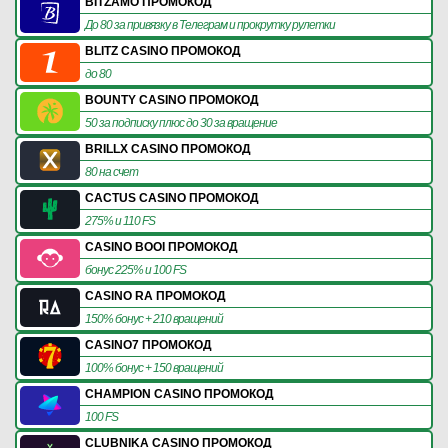
BITZAMO ПРОМОКОД
До 80 за привязку в Телеграм и прокрутку рулетки
BLITZ CASINO ПРОМОКОД
до 80
BOUNTY CASINO ПРОМОКОД
50 за подписку плюс до 30 за вращение
BRILLX CASINO ПРОМОКОД
80 на счет
CACTUS CASINO ПРОМОКОД
275% и 110 FS
CASINO BOOI ПРОМОКОД
бонус 225% и 100 FS
CASINO RA ПРОМОКОД
150% бонус + 210 вращений
CASINO7 ПРОМОКОД
100% бонус + 150 вращений
CHAMPION CASINO ПРОМОКОД
100 FS
CLUBNIKA CASINO ПРОМОКОД