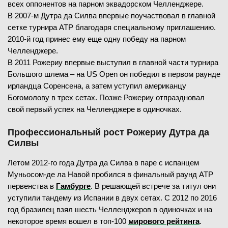
всех оппонентов на парном эквадорском Челленджере.
В 2007-м Дутра да Силва впервые поучаствовал в главной
сетке турнира ATP благодаря специальному приглашению.
2010-й год принес ему еще одну победу на парном
Челленджере.
В 2011 Рожериу впервые выступил в главной части турнира
Большого шлема – на US Open он победил в первом раунде
ирландца Соренсена, а затем уступил американцу
Богомолову в трех сетах. Позже Рожериу отпраздновал
свой первый успех на Челленджере в одиночках.
Профессиональный рост Рожериу Дутра да
Силвы
Летом 2012-го года Дутра да Силва в паре с испанцем
Муньосом-де ла Навой пробился в финальный раунд ATP
первенства в
Гамбурге
. В решающей встрече за титул они
уступили тандему из Испании в двух сетах. С 2012 по 2016
год бразилец взял шесть Челленджеров в одиночках и на
некоторое время вошел в топ-100
мирового рейтинга
.