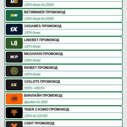
100% бонус до 25000
BETWINNER ПРОМОКОД
130% бонус до 25000
1XGAMES ПРОМОКОД
100% бонус
LINEBET ПРОМОКОД
100% бонус
MEGAPARI ПРОМОКОД
100% бонус
RIOBET ПРОМОКОД
100% бонус
1XSLOTS ПРОМОКОД
550% + 450 FS
ВИНЛАЙН ПРОМОКОД
фрибет до 3000
TIGER CASINO ПРОМОКОД
150% до 100 000
1XBIT ПРОМОКОД