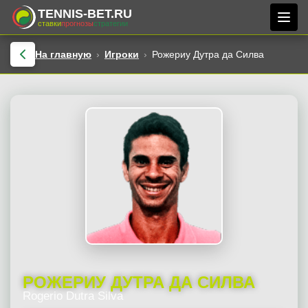
TENNIS-BET.RU
ставки
прогнозы
стратегии
На главную
Игроки
Рожериу Дутра да Силва
РОЖЕРИУ ДУТРА ДА СИЛВА
Rogerio Dutra Silva