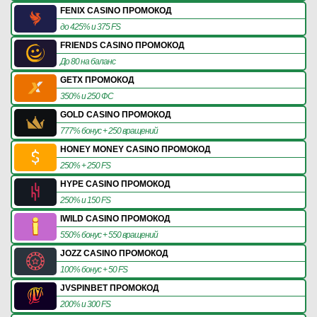
FENIX CASINO ПРОМОКОД
до 425% и 375 FS
FRIENDS CASINO ПРОМОКОД
До 80 на баланс
GETX ПРОМОКОД
350% и 250 ФС
GOLD CASINO ПРОМОКОД
777% бонус + 250 вращений
HONEY MONEY CASINO ПРОМОКОД
250% + 250 FS
HYPE CASINO ПРОМОКОД
250% и 150 FS
IWILD CASINO ПРОМОКОД
550% бонус + 550 вращений
JOZZ CASINO ПРОМОКОД
100% бонус + 50 FS
JVSPINBET ПРОМОКОД
200% и 300 FS