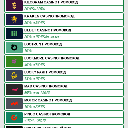
KILOGRAM CASINO ПРОМОКОД
200 FS и 325%
KRAKEN CASINO ПРОМОКОД
300% и 300 FS
LILBET CASINO ПРОМОКОД
200% и 150 FS для казино
LOOTRUN ПРОМОКОД
100%
LUCKMORE CASINO ПРОМОКОД
400% и 700 FS
LUCKY PARI ПРОМОКОД
130% и 150 FS
MAD CASINO ПРОМОКОД
555% плюс 380 FS
MOTOR CASINO ПРОМОКОД
100% и 225 FS
PINCO CASINO ПРОМОКОД
+150% и 250 FS