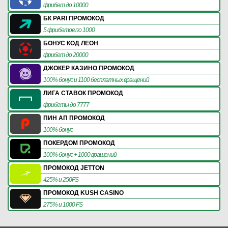
фрибет до 10000
БК PARI ПРОМОКОД
5 фрибетов по 1000
БОНУС КОД ЛЕОН
фрибет до 20000
ДЖОКЕР КАЗИНО ПРОМОКОД
100% бонус и 1100 бесплатных вращений
ЛИГА СТАВОК ПРОМОКОД
фрибеты до 7777
ПИН АП ПРОМОКОД
100% бонус
ПОКЕРДОМ ПРОМОКОД
100% бонус + 1000 вращений
ПРОМОКОД JETTON
425% и 250FS
ПРОМОКОД KUSH CASINO
275% и 1000 FS