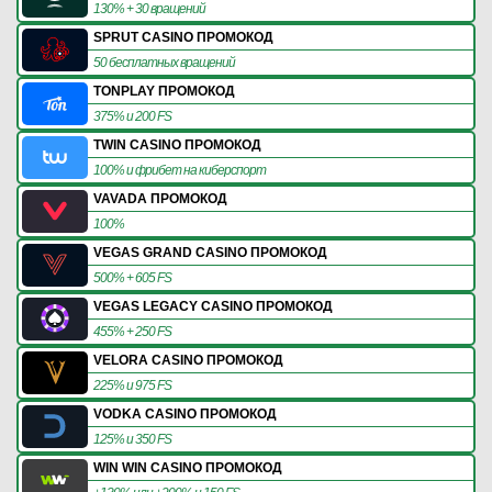
130% + 30 вращений
SPRUT CASINO ПРОМОКОД
50 бесплатных вращений
TONPLAY ПРОМОКОД
375% и 200 FS
TWIN CASINO ПРОМОКОД
100% и фрибет на киберспорт
VAVADA ПРОМОКОД
100%
VEGAS GRAND CASINO ПРОМОКОД
500% + 605 FS
VEGAS LEGACY CASINO ПРОМОКОД
455% + 250 FS
VELORA CASINO ПРОМОКОД
225% и 975 FS
VODKA CASINO ПРОМОКОД
125% и 350 FS
WIN WIN CASINO ПРОМОКОД