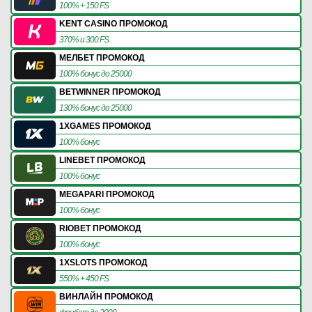
100% + 150 FS
KENT CASINO ПРОМОКОД
370% и 300 FS
МЕЛБЕТ ПРОМОКОД
100% бонус до 25000
BETWINNER ПРОМОКОД
130% бонус до 25000
1XGAMES ПРОМОКОД
100% бонус
LINEBET ПРОМОКОД
100% бонус
MEGAPARI ПРОМОКОД
100% бонус
RIOBET ПРОМОКОД
100% бонус
1XSLOTS ПРОМОКОД
550% + 450 FS
ВИНЛАЙН ПРОМОКОД