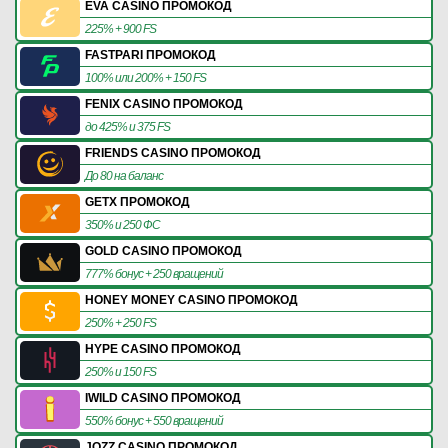
EVA CASINO ПРОМОКОД
225% + 900 FS
FASTPARI ПРОМОКОД
100% или 200% + 150 FS
FENIX CASINO ПРОМОКОД
до 425% и 375 FS
FRIENDS CASINO ПРОМОКОД
До 80 на баланс
GETX ПРОМОКОД
350% и 250 ФС
GOLD CASINO ПРОМОКОД
777% бонус + 250 вращений
HONEY MONEY CASINO ПРОМОКОД
250% + 250 FS
HYPE CASINO ПРОМОКОД
250% и 150 FS
IWILD CASINO ПРОМОКОД
550% бонус + 550 вращений
JOZZ CASINO ПРОМОКОД