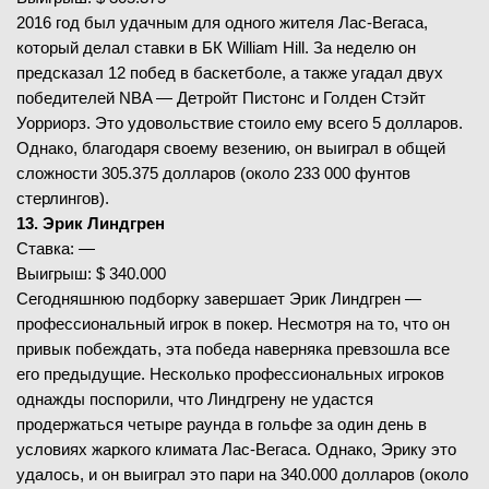
2016 год был удачным для одного жителя Лас-Вегаса,
который делал ставки в БК William Hill. За неделю он
предсказал 12 побед в баскетболе, а также угадал двух
победителей NBA — Детройт Пистонс и Голден Стэйт
Уорриорз. Это удовольствие стоило ему всего 5 долларов.
Однако, благодаря своему везению, он выиграл в общей
сложности 305.375 долларов (около 233 000 фунтов
стерлингов).
13. Эрик Линдгрен
Ставка: —
Выигрыш: $ 340.000
Сегодняшнюю подборку завершает Эрик Линдгрен —
профессиональный игрок в покер. Несмотря на то, что он
привык побеждать, эта победа наверняка превзошла все
его предыдущие. Несколько профессиональных игроков
однажды поспорили, что Линдгрену не удастся
продержаться четыре раунда в гольфе за один день в
условиях жаркого климата Лас-Вегаса. Однако, Эрику это
удалось, и он выиграл это пари на 340.000 долларов (около