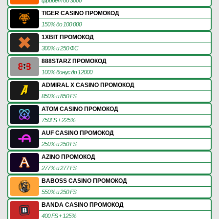
фрибет до 3000
TIGER CASINO ПРОМОКОД
150% до 100 000
1XBIT ПРОМОКОД
300% и 250 ФС
888STARZ ПРОМОКОД
100% бонус до 12000
ADMIRAL X CASINO ПРОМОКОД
850% и 850 FS
ATOM CASINO ПРОМОКОД
750FS + 225%
AUF CASINO ПРОМОКОД
250% и 250 FS
AZINO ПРОМОКОД
277% и 277 FS
BABOSS CASINO ПРОМОКОД
550% и 250 FS
BANDA CASINO ПРОМОКОД
400 FS + 125%