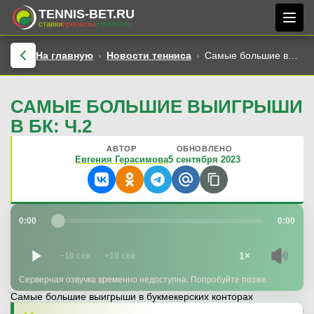
TENNIS-BET.RU
ставки
прогнозы
стратегии
На главную
Новости тенниса
Самые большие выигрыши в БК: ч.2
САМЫЕ БОЛЬШИЕ ВЫИГРЫШИ
В БК: Ч.2
АВТОР
ОБНОВЛЕНО
Евгения Герасимова
5 сентября 2023
0:00
0:00
1×
−10 сек
+10 сек
Серверная озвучка временно недоступна. Попробуйте позже.
Самые большие выигрыши в букмекерских конторах