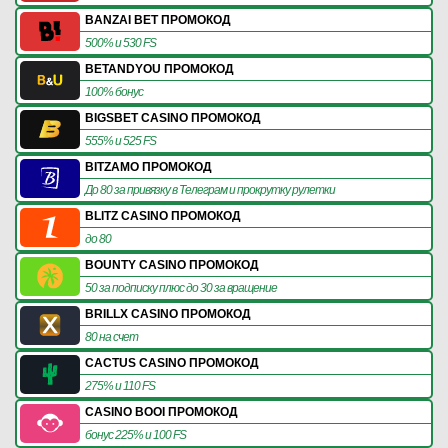
BANZAI BET ПРОМОКОД
500% и 530 FS
BETANDYOU ПРОМОКОД
100% бонус
BIGSBET CASINO ПРОМОКОД
555% и 525 FS
BITZAMO ПРОМОКОД
До 80 за привязку в Телеграм и прокрутку рулетки
BLITZ CASINO ПРОМОКОД
до 80
BOUNTY CASINO ПРОМОКОД
50 за подписку плюс до 30 за вращение
BRILLX CASINO ПРОМОКОД
80 на счет
CACTUS CASINO ПРОМОКОД
275% и 110 FS
CASINO BOOI ПРОМОКОД
бонус 225% и 100 FS