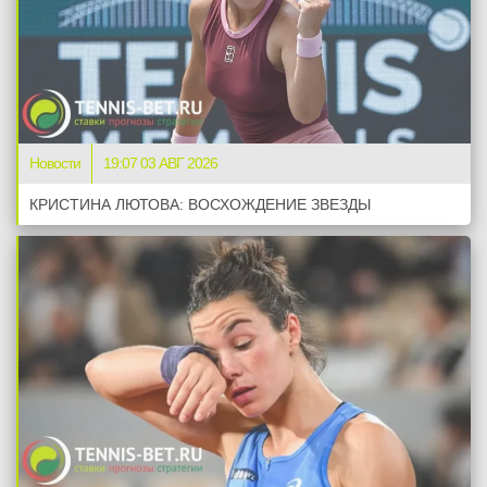
Новости
19:07 03 АВГ 2026
КРИСТИНА ЛЮТОВА: ВОСХОЖДЕНИЕ ЗВЕЗДЫ