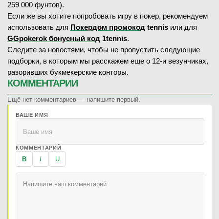
259 000 фунтов).
Если же вы хотите попробовать игру в покер, рекомендуем
использовать для
Покердом промокод
tennis
или для
GGpokerok бонусный код
1tennis
.
Следите за новостями, чтобы не пропустить следующие
подборки, в которым мы расскажем еще о 12-и везунчиках,
разоривших букмекерские конторы.
КОММЕНТАРИИ
Ещё нет комментариев — напишите первый.
ВАШЕ ИМЯ
КОММЕНТАРИЙ
B
I
U