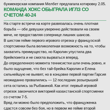
букмекерская компания Мелбет предлагала котировку 2.05.
КОМАНДА ХОКС ОБЫГРАЛА ИГЛЗ СО
СЧЕТОМ 40-24
На старте встречи на корте развязалась очень плотная
борьба — обе девушки уверенно действовали на своем
мяче, не предоставляя сопернице лишних шансов.
В шестом гейме первого игрового отрезка у французской
спортсменки была великолепная возможность на то, чтобы
захватить преимущество, но Каролин упустила два
брейкпоинта и не смогла вырваться вперед.
До определенного момента теннисистки шли очень ровно, и
было ощущение, что без тай-брейка Каролин и Елена
сильнейшую не выявят, но в концовке первой партии Гарсия
неожиданно провалились — 12 последних розыгрышей
сета остались за Рыбакиной. Как итог: первый игровой
отрезок закончился викторией казахстанской спортсменки
со счетом 7-5.
Вряд ли можно было предположить, что француженка
сдастся совсем без боя, но в первом же гейме второй