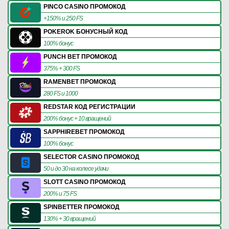
PINCO CASINO ПРОМОКОД
+150% и 250 FS
POKEROK БОНУСНЫЙ КОД
100% бонус
PUNCH BET ПРОМОКОД
375% + 300 FS
RAMENBET ПРОМОКОД
280 FS и 1000
REDSTAR КОД РЕГИСТРАЦИИ
200% бонус + 10 вращений
SAPPHIREBET ПРОМОКОД
100% бонус
SELECTOR CASINO ПРОМОКОД
50 и до 30 на колесе удачи
SLOTT CASINO ПРОМОКОД
200% и 75 FS
SPINBETTER ПРОМОКОД
130% + 30 вращений