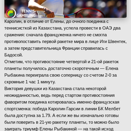
Каролин, в отличие от Елены, до очного поединка с
теннисисткой из Казахстана, успела провести в ОАЭ два
сражения: сначала француженка ничего не смогла
противопоставить первой ракетке мира в лице Иги Швентек,
а затем представительница Франции справилась с
Бадосой.
Отметим, что противостояние четвертой и 21-ой ракеток
планеты получилось достаточно скоротечным — Елена
Рыбакина переиграла свою соперницу со счетом 2-0 за
скромные 1 час 1 минуту.
Виктория девушки из Казахстана стала некоторой
неожиданностью, ведь перед стартом противостояния
фаворитом поединка котировалась именно французская
спортсменка: победа Каролин Гарсии в линии БК Мелбет
была доступна за 1.79. А если же вы изначально готовы
были поверить в 21-ую ракетку планеты, то можно было
заиграть триумф Елены Рыбакиной — на такой исход