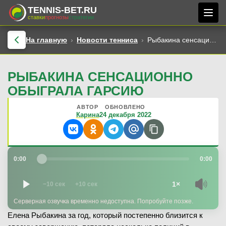
TENNIS-BET.RU
ставки
прогнозы
стратегии
На главную
Новости тенниса
Рыбакина сенсационно обыграла Гарсию
РЫБАКИНА СЕНСАЦИОННО
ОБЫГРАЛА ГАРСИЮ
АВТОР
ОБНОВЛЕНО
Карина
24 декабря 2022
0:00
0:00
1×
−10 сек
+10 сек
Серверная озвучка временно недоступна. Попробуйте позже.
Елена Рыбакина за год, который постепенно близится к