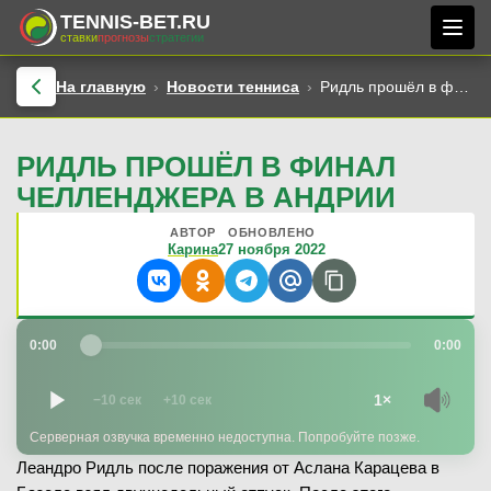
TENNIS-BET.RU
ставки
прогнозы
стратегии
На главную
Новости тенниса
Ридль прошёл в финал Челленджера в Андрии
РИДЛЬ ПРОШЁЛ В ФИНАЛ
ЧЕЛЛЕНДЖЕРА В АНДРИИ
АВТОР
ОБНОВЛЕНО
Карина
27 ноября 2022
0:00
0:00
1×
−10 сек
+10 сек
Серверная озвучка временно недоступна. Попробуйте позже.
Леандро Ридль после поражения от Аслана Карацева в