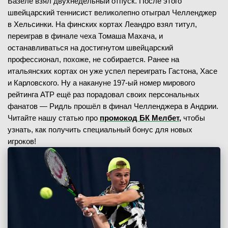
Базеле взял двухнедельный отпуск. После этого
швейцарский теннисист великолепно отыграл Челленджер
в Хельсинки. На финских кортах Леандро взял титул,
переиграв в финале чеха Томаша Махача, и
останавливаться на достигнутом швейцарский
профессионал, похоже, не собирается. Ранее на
итальянских кортах он уже успел переиграть Гастона, Хасе
и Карловского. Ну а накануне 197-ый номер мирового
рейтинга ATP ещё раз порадовал своих персональных
фанатов — Ридль прошёл в финал Челленджера в Андрии.
Читайте нашу статью про
промокод БК Мелбет,
чтобы
узнать, как получить специальный бонус для новых
игроков!