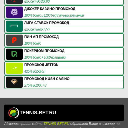
фрибет до 20000
ДЖОКЕР КАЗИНО ПРОМОКОД
100% бонус и 1100 бесплатных вращений
ЛИГА СТАВОК ПРОМОКОД
фрибеты до 7777
ПИН АП ПРОМОКОД
100% бонус
ПОКЕРДОМ ПРОМОКОД
100% бонус + 1000 вращений
ПРОМОКОД JETTON
425% и 250FS
ПРОМОКОД KUSH CASINO
275% и 1000 FS
TENNIS-BET.RU
Администрация сайта
TENNIS-BET.RU
обращает Ваше внимание на