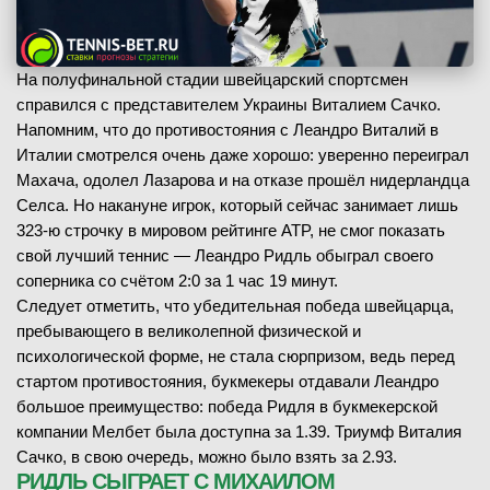
На полуфинальной стадии швейцарский спортсмен
справился с представителем Украины Виталием Сачко.
Напомним, что до противостояния с Леандро Виталий в
Италии смотрелся очень даже хорошо: уверенно переиграл
Махача, одолел Лазарова и на отказе прошёл нидерландца
Селса. Но накануне игрок, который сейчас занимает лишь
323-ю строчку в мировом рейтинге ATP, не смог показать
свой лучший теннис — Леандро Ридль обыграл своего
соперника со счётом 2:0 за 1 час 19 минут.
Следует отметить, что убедительная победа швейцарца,
пребывающего в великолепной физической и
психологической форме, не стала сюрпризом, ведь перед
стартом противостояния, букмекеры отдавали Леандро
большое преимущество: победа Ридля в букмекерской
компании Мелбет была доступна за 1.39. Триумф Виталия
Сачко, в свою очередь, можно было взять за 2.93.
РИДЛЬ СЫГРАЕТ С МИХАИЛОМ