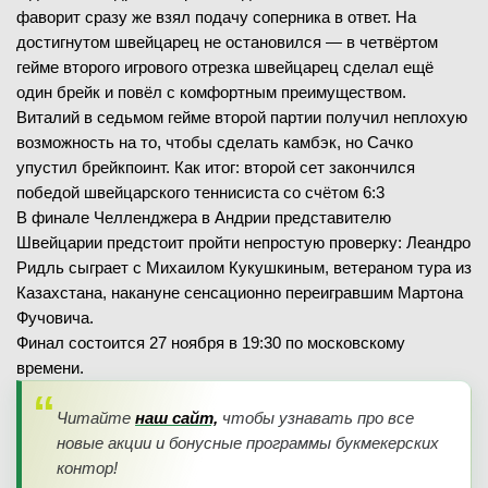
фаворит сразу же взял подачу соперника в ответ. На
достигнутом швейцарец не остановился — в четвёртом
гейме второго игрового отрезка швейцарец сделал ещё
один брейк и повёл с комфортным преимуществом.
Виталий в седьмом гейме второй партии получил неплохую
возможность на то, чтобы сделать камбэк, но Сачко
упустил брейкпоинт. Как итог: второй сет закончился
победой швейцарского теннисиста со счётом 6:3
В финале Челленджера в Андрии представителю
Швейцарии предстоит пройти непростую проверку: Леандро
Ридль сыграет с Михаилом Кукушкиным, ветераном тура из
Казахстана, накануне сенсационно переигравшим Мартона
Фучовича.
Финал состоится 27 ноября в 19:30 по московскому
времени.
Читайте
наш сайт,
чтобы узнавать про все
новые акции и бонусные программы букмекерских
контор!