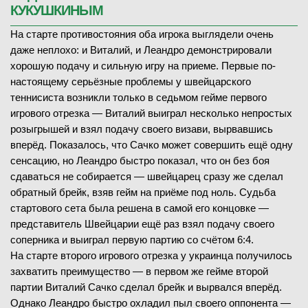
КУКУШКИНЫМ
На старте противостояния оба игрока выглядели очень
даже неплохо: и Виталий, и Леандро демонстрировали
хорошую подачу и сильную игру на приеме. Первые по-
настоящему серьёзные проблемы у швейцарского
теннисиста возникли только в седьмом гейме первого
игрового отрезка — Виталий выиграл несколько непростых
розыгрышей и взял подачу своего визави, вырвавшись
вперёд. Показалось, что Сачко может совершить ещё одну
сенсацию, но Леандро быстро показал, что он без боя
сдаваться не собирается — швейцарец сразу же сделал
обратный брейк, взяв гейм на приёме под ноль. Судьба
стартового сета была решена в самой его концовке —
представитель Швейцарии ещё раз взял подачу своего
соперника и выиграл первую партию со счётом 6:4.
На старте второго игрового отрезка у украинца получилось
захватить преимущество — в первом же гейме второй
партии Виталий Сачко сделал брейк и вырвался вперёд.
Однако Леандро быстро охладил пыл своего оппонента —