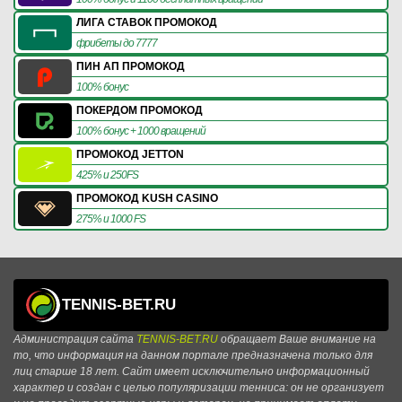
ЛИГА СТАВОК ПРОМОКОД
фрибеты до 7777
ПИН АП ПРОМОКОД
100% бонус
ПОКЕРДОМ ПРОМОКОД
100% бонус + 1000 вращений
ПРОМОКОД JETTON
425% и 250FS
ПРОМОКОД KUSH CASINO
275% и 1000 FS
TENNIS-BET.RU
Администрация сайта
TENNIS-BET.RU
обращает Ваше внимание на
то, что информация на данном портале предназначена только для
лиц старше 18 лет. Сайт имеет исключительно информационный
характер и создан с целью популяризации тенниса: он не организует