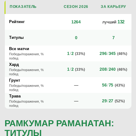
ПОКАЗАТЕЛЬ
СЕЗОН 2026
ЗА КАРЬЕРУ
132
Рейтинг
1264
лучший
Титулы
0
7
Все матчи
1
/
2
296
/
345
(33%)
(46%)
Победы/поражения, %
побед
Хард
1
/
2
208
/
240
(33%)
(46%)
Победы/поражения, %
побед
Грунт
—
56
/
75
(43%)
Победы/поражения, %
побед
Трава
—
29
/
27
(52%)
Победы/поражения, %
побед
РАМКУМАР РАМАНАТАН:
ТИТУЛЫ