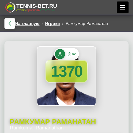
TENNIS-BET.RU
ставки
прогнозы
стратегии
На главную
Игроки
Рамкумар Раманатан
×2
1370
РАМКУМАР РАМАНАТАН
Ramkumar Ramanathan