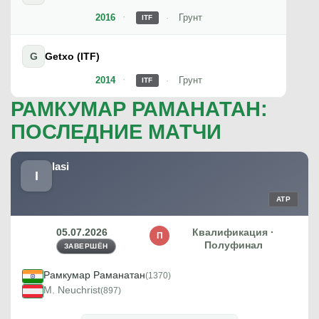
2016
Грунт
ITF
G
Getxo (ITF)
2014
Грунт
ITF
РАМКУМАР РАМАНАТАН:
ПОСЛЕДНИЕ МАТЧИ
Iasi
I
ATP
05.07.2026
Квалификация ·
П
Полуфинал
ЗАВЕРШЁН
Рамкумар Раманатан
(1370)
M. Neuchrist
(897)