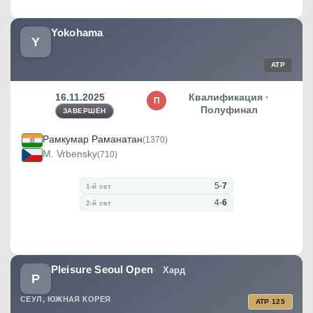
Yokohama
Y
ATP
16.11.2025
Квалификация ·
П
Полуфинал
ЗАВЕРШЁН
Рамкумар Раманатан
(1370)
M. Vrbensky
(710)
5
-
7
1-й сет
4
-
6
2-й сет
Pleisure Seoul Open
Хард
P
СЕУЛ, ЮЖНАЯ КОРЕЯ
ATP 125