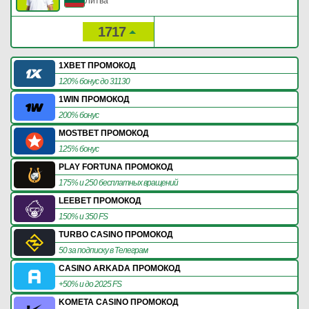
Литва
1717
2
Рейтинг:
Очки:
1XBET ПРОМОКОД
120% бонус до 31130
1WIN ПРОМОКОД
200% бонус
MOSTBET ПРОМОКОД
125% бонус
PLAY FORTUNA ПРОМОКОД
175% и 250 бесплатных вращений
LEEBET ПРОМОКОД
150% и 350 FS
TURBO CASINO ПРОМОКОД
50 за подписку в Телеграм
CASINO ARKADA ПРОМОКОД
+50% и до 2025 FS
KOMETA CASINO ПРОМОКОД