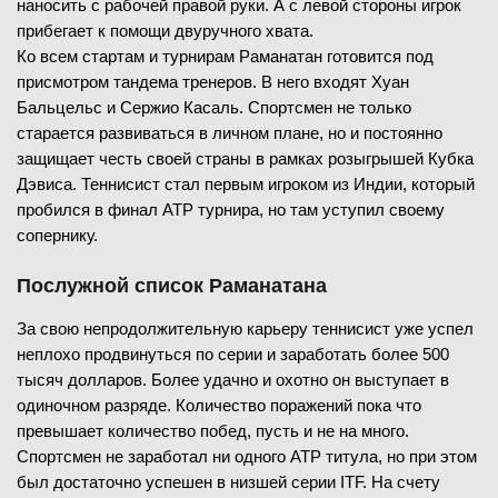
наносить с рабочей правой руки. А с левой стороны игрок
прибегает к помощи двуручного хвата.
Ко всем стартам и турнирам Раманатан готовится под
присмотром тандема тренеров. В него входят Хуан
Бальцельс и Сержио Касаль. Спортсмен не только
старается развиваться в личном плане, но и постоянно
защищает честь своей страны в рамках розыгрышей Кубка
Дэвиса. Теннисист стал первым игроком из Индии, который
пробился в финал ATP турнира, но там уступил своему
сопернику.
Послужной список Раманатана
За свою непродолжительную карьеру теннисист уже успел
неплохо продвинуться по серии и заработать более 500
тысяч долларов. Более удачно и охотно он выступает в
одиночном разряде. Количество поражений пока что
превышает количество побед, пусть и не на много.
Спортсмен не заработал ни одного ATP титула, но при этом
был достаточно успешен в низшей серии ITF. На счету