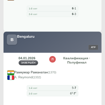
6
-
1
1-й сет
6
-
3
2-й сет
Bengaluru
B
ATP
04.01.2026
Квалификация ·
П
Полуфинал
ЗАВЕРШЁН
Рамкумар Раманатан
(1370)
A. Reymond
(1332)
5
-
7
1-й сет
3
7
6
-
7
2-й сет