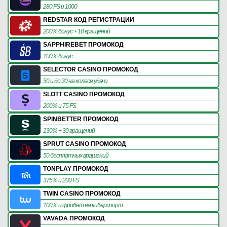
280 FS и 1000
REDSTAR КОД РЕГИСТРАЦИИ
200% бонус + 10 вращений
SAPPHIREBET ПРОМОКОД
100% бонус
SELECTOR CASINO ПРОМОКОД
50 и до 30 на колесе удачи
SLOTT CASINO ПРОМОКОД
200% и 75 FS
SPINBETTER ПРОМОКОД
130% + 30 вращений
SPRUT CASINO ПРОМОКОД
50 бесплатных вращений
TONPLAY ПРОМОКОД
375% и 200 FS
TWIN CASINO ПРОМОКОД
100% и фрибет на киберспорт
VAVADA ПРОМОКОД