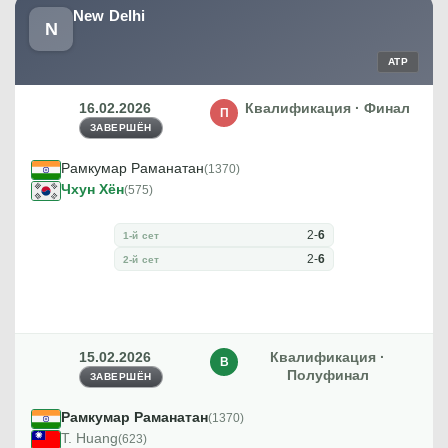
New Delhi
N
ATP
16.02.2026
Квалификация · Финал
П
ЗАВЕРШЁН
Рамкумар Раманатан
(1370)
Чхун Хён
(575)
2
-
6
1-й сет
2
-
6
2-й сет
15.02.2026
Квалификация ·
В
Полуфинал
ЗАВЕРШЁН
Рамкумар Раманатан
(1370)
T. Huang
(623)