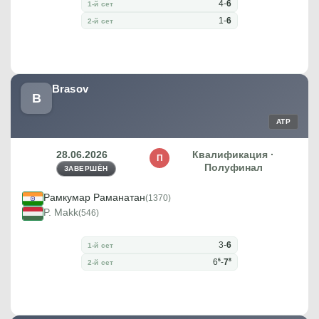
4
-
6
1-й сет
1
-
6
2-й сет
Brasov
B
ATP
28.06.2026
Квалификация ·
П
Полуфинал
ЗАВЕРШЁН
Рамкумар Раманатан
(1370)
P. Makk
(546)
3
-
6
1-й сет
6
8
6
-
7
2-й сет