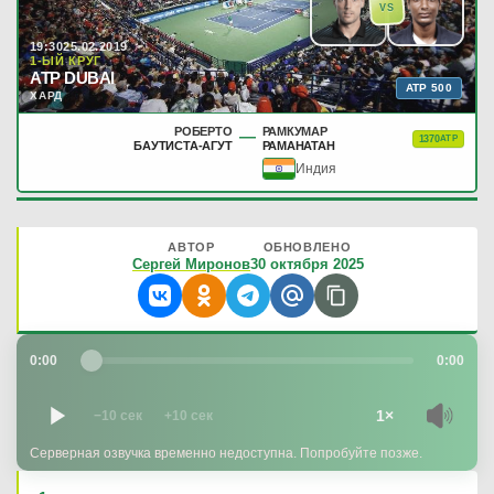
VS
19:30
25.02.2019
1-ЫЙ КРУГ
ATP DUBAI
ATP 500
ХАРД
РОБЕРТО
РАМКУМАР
—
1370
ATP
БАУТИСТА-АГУТ
РАМАНАТАН
Индия
АВТОР
ОБНОВЛЕНО
Сергей Миронов
30 октября 2025
0:00
0:00
1×
−10 сек
+10 сек
Серверная озвучка временно недоступна. Попробуйте позже.