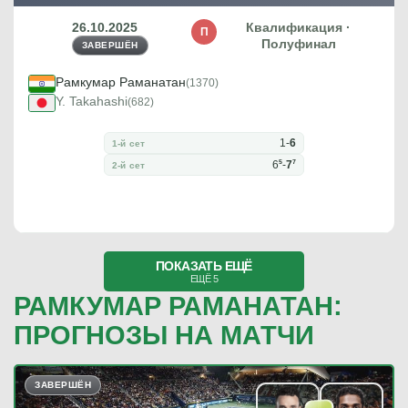
26.10.2025
Квалификация ·
П
Полуфинал
ЗАВЕРШЁН
Рамкумар Раманатан
(1370)
Y. Takahashi
(682)
1
-
6
1-й сет
5
7
6
-
7
2-й сет
ПОКАЗАТЬ ЕЩЁ
ЕЩЁ 5
РАМКУМАР РАМАНАТАН:
ПРОГНОЗЫ НА МАТЧИ
ЗАВЕРШЁН