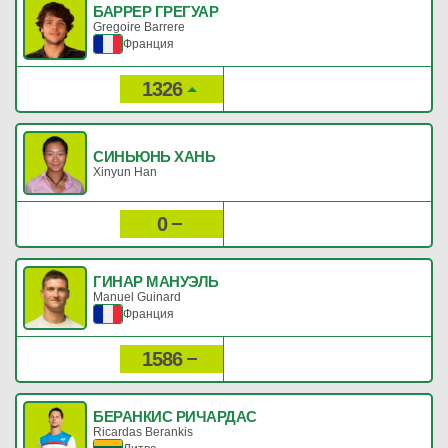
БАРРЕР ГРЕГУАР
Gregoire Barrere
Франция
1326
7
Рейтинг:
Очки:
СИНЬЮНЬ ХАНЬ
Xinyun Han
0
0
Рейтинг:
Очки:
ГИНАР МАНУЭЛЬ
Manuel Guinard
Франция
1586
3
Рейтинг:
Очки:
БЕРАНКИС РИЧАРДАС
Ricardas Berankis