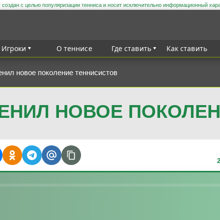
 создан с целью популяризации тенниса и носит исключительно информационный хар
Игроки
О теннисе
Где ставить
Как ставить
нил новое поколение теннисистов
ЕНИЛ НОВОЕ ПОКОЛЕ