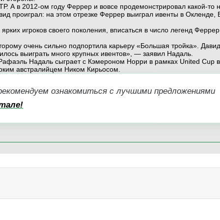
АТР. А в 2012-ом году Феррер и вовсе продемонстрировал какой-то
вид проиграл: на этом отрезке Феррер выиграл ивенты в Окленде, 
 ярких игроков своего поколения, вписаться в число легенд Феррер
оторому очень сильно подпортила карьеру «Большая тройка». Дави
чилось выиграть много крупных ивентов», — заявил Надаль.
Рафаэль Надаль сыграет с Кэмероном Норри в рамках United Cup в
ярким австралийцем Ником Кирьосом.
 рекомендуем ознакомиться с лучшими предложениями
тале!