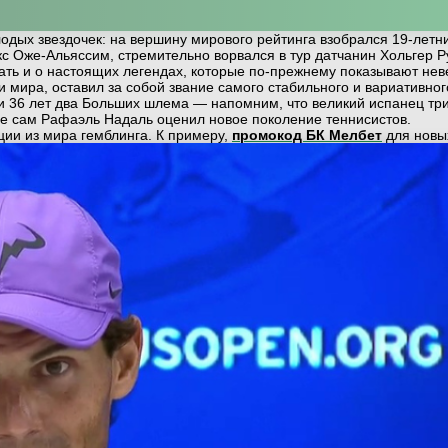
одых звездочек: на вершину мирового рейтинга взобрался 19-летн
 Оже-Альяссим, стремительно ворвался в тур датчанин Хольгер Ру
вать и о настоящих легендах, которые по-прежнему показывают нев
ки мира, оставил за собой звание самого стабильного и вариативно
вои 36 лет два Больших шлема — напомним, что великий испанец т
не сам Рафаэль Надаль оценил новое поколение теннисистов.
ции из мира гемблинга. К примеру,
промокод БК Мелбет
для новых