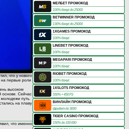
МЕЛБЕТ ПРОМОКОД
100% бонус до 25000
BETWINNER ПРОМОКОД
130% бонус до 25000
1XGAMES ПРОМОКОД
100% бонус
LINEBET ПРОМОКОД
100% бонус
MEGAPARI ПРОМОКОД
100% бонус
RIOBET ПРОМОКОД
тил, что у нового
о на первые роли
100% бонус
1XSLOTS ПРОМОКОД
чень высоком
й основе. Сейчас
550% + 450 FS
 молодежи путь.
ВИНЛАЙН ПРОМОКОД
стались на плаву
фрибет до 3000
TIGER CASINO ПРОМОКОД
150% до 100 000
явил, что именно