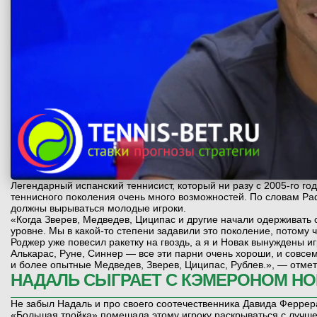
Легендарный испанский теннисист, который ни разу с 2005-го год
теннисного поколения очень много возможностей. По словам Раф
должны вырываться молодые игроки.
«Когда Зверев, Медведев, Циципас и другие начали одерживать 
уровне. Мы в какой-то степени задавили это поколение, потому 
Роджер уже повесил ракетку на гвоздь, а я и Новак вынуждены 
Алькарас, Руне, Синнер — все эти парни очень хороши, и совсем
и более опытные Медведев, Зверев, Циципас, Рублев.», — отме
НАДАЛЬ СЫГРАЕТ С КЭМЕРОНОМ НО
Не забыл Надаль и про своего соотечественника Давида Феррера
«Большая тройка» помешала этому игроку раскрываться с лучше