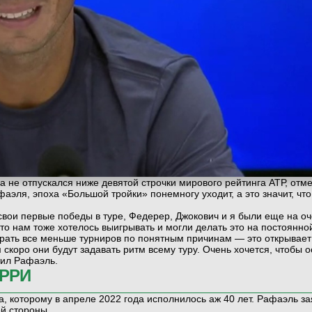
а не отпускался ниже девятой строчки мирового рейтинга АТР, отме
аэля, эпоха «Большой тройки» понемногу уходит, а это значит, чт
свои первые победы в туре, Федерер, Джокович и я были еще на о
что нам тоже хотелось выигрывать и могли делать это на постоянно
играть все меньше турниров по понятным причинам — это открывает
 скоро они будут задавать ритм всему туру. Очень хочется, чтобы о
тил Рафаэль.
РРИ
, которому в апреле 2022 года исполнилось аж 40 лет. Рафаэль за
й стороны.