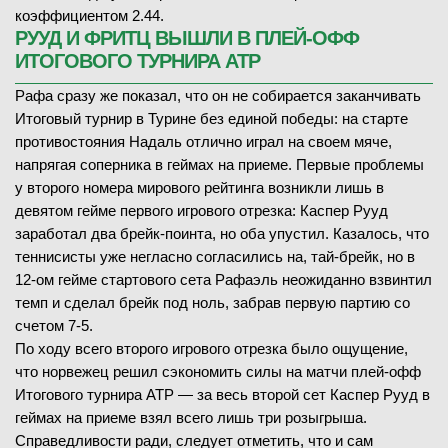
коэффициентом 2.44.
РУУД И ФРИТЦ ВЫШЛИ В ПЛЕЙ-ОФФ
ИТОГОВОГО ТУРНИРА АТР
Рафа сразу же показал, что он не собирается заканчивать
Итоговый турнир в Турине без единой победы: на старте
противостояния Надаль отлично играл на своем мяче,
напрягая соперника в геймах на приеме. Первые проблемы
у второго номера мирового рейтинга возникли лишь в
девятом гейме первого игрового отрезка: Каспер Рууд
заработал два брейк-поинта, но оба упустил. Казалось, что
теннисисты уже негласно согласились на, тай-брейк, но в
12-ом гейме стартового сета Рафаэль неожиданно взвинтил
темп и сделал брейк под ноль, забрав первую партию со
счетом 7-5.
По ходу всего второго игрового отрезка было ощущение,
что норвежец решил сэкономить силы на матчи плей-офф
Итогового турнира АТР — за весь второй сет Каспер Рууд в
геймах на приеме взял всего лишь три розыгрыша.
Справедливости ради, следует отметить, что и сам