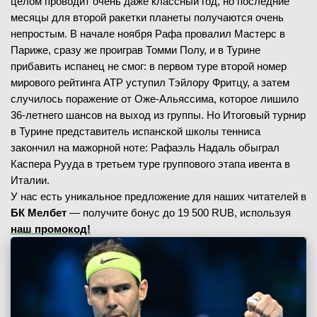
целом проводит очень даже классный год, но последние
месяцы для второй ракетки планеты получаются очень
непростым. В начале ноября Рафа провалил Мастерс в
Париже, сразу же проиграв Томми Полу, и в Турине
прибавить испанец не смог: в первом туре второй номер
мирового рейтинга АТР уступил Тэйлору Фритцу, а затем
случилось поражение от Оже-Альяссима, которое лишило
36-летнего шансов на выход из группы. Но Итоговый турнир
в Турине представитель испанской школы тенниса
закончил на мажорной ноте: Рафаэль Надаль обыграл
Каспера Рууда в третьем туре группового этапа ивента в
Италии.
У нас есть уникальное предложение для наших читателей в
БК Мелбет
— получите бонус до 19 500 RUB, используя
наш промокод!