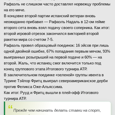
Рафаэль не слишком часто доставлял норвежцу проблемы
на его мяче.
В концовке второй партии испанский ветеран вновь
неожиданно прибавил — Рафаэль Надаль в 12-ом гейме
второго сета вновь взял подачу своего соперника. Как итог:
второй игровой отрезок закончился викторией второй
ракетки мира со счетом 7-5.
Рафаэль провел образцовый поединок: 16 эйсов при лишь
одной двойной ошибке, 67% попадания первым мячом, 93%
выигранных розыгрышей на первой подаче и 60% — на
второй. Жаль, что испанец смог включится только под
конец группового этапа Итогового турнира АТР.
В заключительном поединке «зеленой» группы ивента в
Турине Тэйлор Фритц выиграл североамериканское дерби
против Феликса Оже-Альяссима.
Как итог: Рууд и Фритц вышли в плей-офф Итогового
турнира АТР.
Прежде чем начинать делать ставки на спорт,