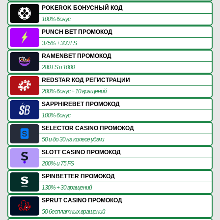
POKEROK БОНУСНЫЙ КОД
100% бонус
PUNCH BET ПРОМОКОД
375% + 300 FS
RAMENBET ПРОМОКОД
280 FS и 1000
REDSTAR КОД РЕГИСТРАЦИИ
200% бонус + 10 вращений
SAPPHIREBET ПРОМОКОД
100% бонус
SELECTOR CASINO ПРОМОКОД
50 и до 30 на колесе удачи
SLOTT CASINO ПРОМОКОД
200% и 75 FS
SPINBETTER ПРОМОКОД
130% + 30 вращений
SPRUT CASINO ПРОМОКОД
50 бесплатных вращений