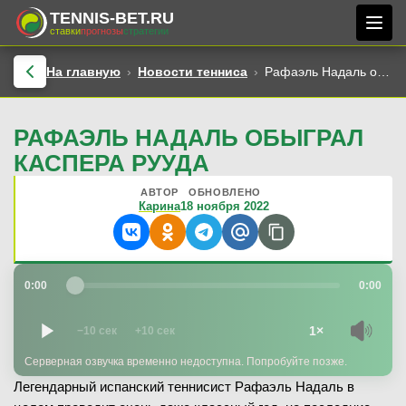
TENNIS-BET.RU
ставки
прогнозы
стратегии
На главную
Новости тенниса
Рафаэль Надаль обыграл Каспера Рууда
РАФАЭЛЬ НАДАЛЬ ОБЫГРАЛ
КАСПЕРА РУУДА
АВТОР
ОБНОВЛЕНО
Карина
18 ноября 2022
0:00
0:00
1×
−10 сек
+10 сек
Серверная озвучка временно недоступна. Попробуйте позже.
Легендарный испанский теннисист Рафаэль Надаль в