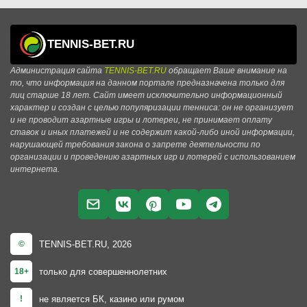
TENNIS-BET.RU
Администрация сайта
TENNIS-BET.RU
обращает Ваше внимание на
то, что информация на данном портале предназначена только для
лиц старше 18 лет. Сайт имеет исключительно информационный
характер и создан с целью популяризации тенниса: он не организует
и не проводит азартные игры и лотереи, не принимает оплату
ставок и иных платежей и не содержит какой-либо иной информации,
нарушающей требования закона о запрете деятельности по
организации и проведению азартных игр и лотерей с использованием
интернета.
TENNIS-BET.RU, 2026
©
только для совершеннолетних
18+
не является БК, казино или румом
!