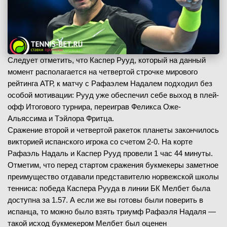
Следует отметить, что Каспер Рууд, который на данный
момент располагается на четвертой строчке мирового
рейтинга АТР, к матчу с Рафаэлем Надалем подходил без
особой мотивации: Рууд уже обеспечил себе выход в плей-
офф Итогового турнира, переиграв Феликса Оже-
Альяссима и Тэйлора Фритца.
Сражение второй и четвертой ракеток планеты закончилось
викторией испанского игрока со счетом 2-0. На корте
Рафаэль Надаль и Каспер Рууд провели 1 час 44 минуты.
Отметим, что перед стартом сражения букмекеры заметное
преимущество отдавали представителю норвежской школы
тенниса: победа Каспера Рууда в линии БК Мелбет была
доступна за 1.57. А если же вы готовы были поверить в
испанца, то можно было взять триумф Рафаэля Надаля —
такой исход букмекером Мелбет был оценен