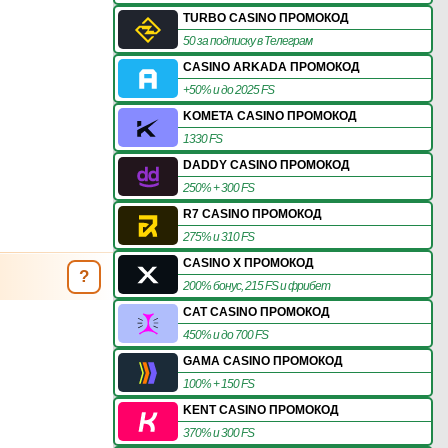
TURBO CASINO ПРОМОКОД
50 за подписку в Телеграм
CASINO ARKADA ПРОМОКОД
+50% и до 2025 FS
KOMETA CASINO ПРОМОКОД
1330 FS
DADDY CASINO ПРОМОКОД
250% + 300 FS
R7 CASINO ПРОМОКОД
275% и 310 FS
CASINO X ПРОМОКОД
?
200% бонус, 215 FS и фрибет
CAT CASINO ПРОМОКОД
450% и до 700 FS
GAMA CASINO ПРОМОКОД
100% + 150 FS
KENT CASINO ПРОМОКОД
370% и 300 FS