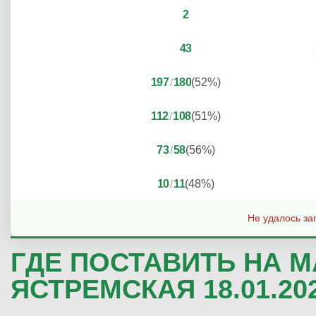
2
43
197
180
(52%)
/
112
108
(51%)
/
73
58
(56%)
/
10
11
(48%)
/
Не удалось за
ГДЕ ПОСТАВИТЬ НА М
ЯСТРЕМСКАЯ 18.01.20