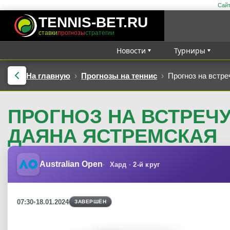
Сайт
TENNIS-BET.RU
ставки
прогнозы
стратегии
Новости
Турниры
На главную
Прогнозы на теннис
Прогноз на встр
ПРОГНОЗ НА ВСТРЕЧУ
ДАЯНА ЯСТРЕМСКАЯ
Australian Open
Хард
2-й круг
07:30
•
18.01.2024
ЗАВЕРШЁН