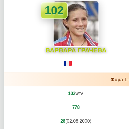
102
ВАРВАРА ГРАЧЕВА
Varvara Gracheva
Франция
Фора 1-
102
WTA
778
26
(02.08.2000)