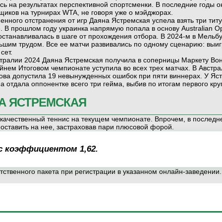
сь на результатах перспективной спортсменки. В последние годы 
ьщиков на турнирах WTA, не говоря уже о мэйджорах.
менного отстранения от игр Даяна Ястремская успела взять три тит
е. В прошлом году украинка напрямую попала в основу Australian 
останавливалась в шаге от прохождения отбора. В 2024-м в Мельб
льшим трудом. Все ее матчи развивались по одному сценарию: выи
сет.
встралии 2024 Даяна Ястремская получила в соперницы Маркету В
айнем Итоговом чемпионате уступила во всех трех матчах. В Австр
ова допустила 19 невынужденных ошибок при пяти виннерах. У Яс
а отдала оппонентке всего три гейма, выбив по итогам первого круг
НА ЯСТРЕМСКАЯ
 качественный теннис на текущем чемпионате. Впрочем, в последн
оставить на нее, застраховав пари плюсовой форой.
 с коэффициентом 1,62.
ственного пакета при регистрации в указанном онлайн-заведении