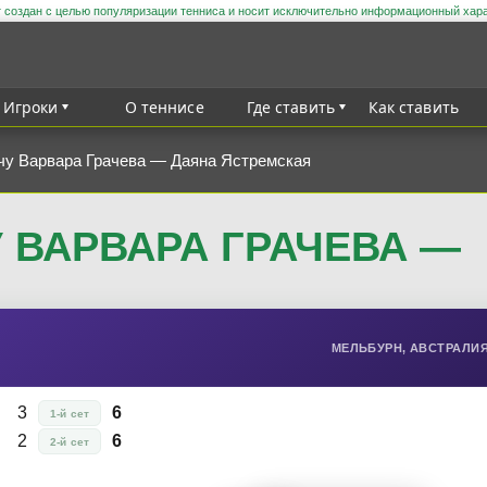
 создан с целью популяризации тенниса и носит исключительно информационный хар
Игроки
О теннисе
Где ставить
Как ставить
ечу Варвара Грачева — Даяна Ястремская
 ВАРВАРА ГРАЧЕВА —
МЕЛЬБУРН, АВСТРАЛИ
3
6
1-й сет
2
6
2-й сет