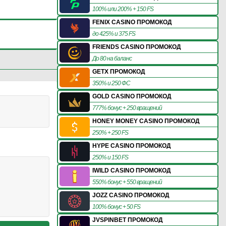
100% или 200% + 150 FS
FENIX CASINO ПРОМОКОД
до 425% и 375 FS
FRIENDS CASINO ПРОМОКОД
До 80 на баланс
GETX ПРОМОКОД
350% и 250 ФС
GOLD CASINO ПРОМОКОД
777% бонус + 250 вращений
HONEY MONEY CASINO ПРОМОКОД
250% + 250 FS
HYPE CASINO ПРОМОКОД
250% и 150 FS
IWILD CASINO ПРОМОКОД
550% бонус + 550 вращений
JOZZ CASINO ПРОМОКОД
100% бонус + 50 FS
JVSPINBET ПРОМОКОД