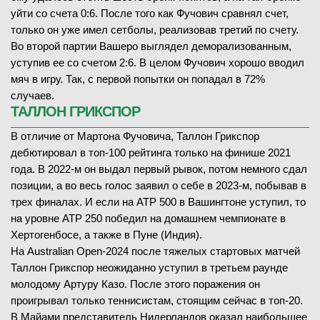
уйти со счета 0:6. После того как Фучович сравнял счет,
только он уже имел сетболы, реализовав третий по счету.
Во второй партии Вашеро выглядел деморализованным,
уступив ее со счетом 2:6. В целом Фучович хорошо вводил
мяч в игру. Так, с первой попытки он попадал в 72%
случаев.
ТАЛЛОН ГРИКСПОР
В отличие от Мартона Фучовича, Таллон Грикспор
дебютировал в топ-100 рейтинга только на финише 2021
года. В 2022-м он выдал первый рывок, потом немного сдал
позиции, а во весь голос заявил о себе в 2023-м, побывав в
трех финалах. И если на ATP 500 в Вашингтоне уступил, то
на уровне ATP 250 победил на домашнем чемпионате в
Хертогенбосе, а также в Пуне (Индия).
На Australian Open-2024 после тяжелых стартовых матчей
Таллон Грикспор неожиданно уступил в третьем раунде
молодому Артуру Казо. После этого поражения он
проигрывал только теннисистам, стоящим сейчас в топ-20.
В Майами представитель Нидерландов оказал наибольшее