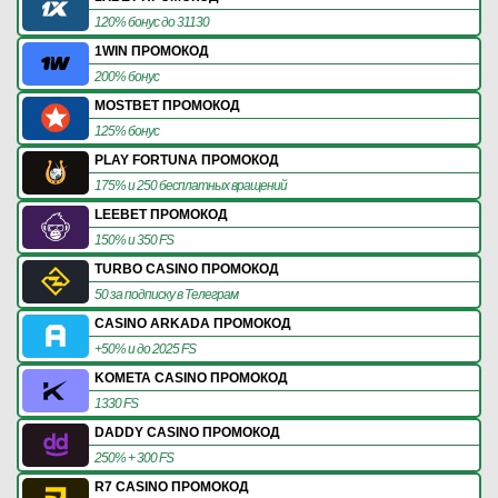
120% бонус до 31130
1WIN ПРОМОКОД
200% бонус
MOSTBET ПРОМОКОД
125% бонус
PLAY FORTUNA ПРОМОКОД
175% и 250 бесплатных вращений
LEEBET ПРОМОКОД
150% и 350 FS
TURBO CASINO ПРОМОКОД
50 за подписку в Телеграм
CASINO ARKADA ПРОМОКОД
+50% и до 2025 FS
KOMETA CASINO ПРОМОКОД
1330 FS
DADDY CASINO ПРОМОКОД
250% + 300 FS
R7 CASINO ПРОМОКОД