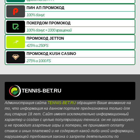
ПИН АП ПРОМОКОД
100% бонус
ПОКЕРДОМ ПРОМОКОД
100% бонус + 1000 вращений
ПРОМОКОД JETTON
425% и 250FS
ПРОМОКОД KUSH CASINO
275% и 1000 FS
TENNIS-BET.RU
Администрация сайта
TENNIS-BET.RU
обращает Ваше внимание на
то, что информация на данном портале предназначена только для
лиц старше 18 лет. Сайт имеет исключительно информационный
характер и создан с целью популяризации тенниса: он не организует
и не проводит азартные игры и лотереи, не принимает оплату
ставок и иных платежей и не содержит какой-либо иной информации,
нарушающей требования закона о запрете деятельности по