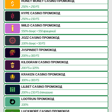
HONEY MONEY CASINO ПРОМОКОД
250% + 250 FS
HYPE CASINO ПРОМОКОД
250% и 150 FS
IWILD CASINO ПРОМОКОД
550% бонус + 550 вращений
JOZZ CASINO ПРОМОКОД
100% бонус + 50 FS
JVSPINBET ПРОМОКОД
200% и 300 FS
KILOGRAM CASINO ПРОМОКОД
200 FS и 325%
KRAKEN CASINO ПРОМОКОД
300% и 300 FS
LILBET CASINO ПРОМОКОД
200% и 150 FS для казино
LOOTRUN ПРОМОКОД
100%
LUCKMORE CASINO ПРОМОКОД