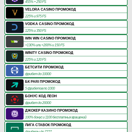
455% + 250 FS
VELORA CASINO ПРОМОКОД
225% и 975 FS
VODKA CASINO ПРОМОКОД
125% и 350 FS
WIN WIN CASINO ПРОМОКОД
+130% или +200% и 150 FS
WINITY CASINO ПРОМОКОД
225% и 120 FS
БЕТСИТИ ПРОМОКОД
фрибет до 10000
БК PARI ПРОМОКОД
5 фрибетов по 1000
БОНУС КОД ЛЕОН
фрибет до 20000
ДЖОКЕР КАЗИНО ПРОМОКОД
100% бонус и 1100 бесплатных вращений
ЛИГА СТАВОК ПРОМОКОД
фрибеты до 7777