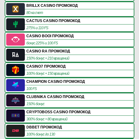
BRILLX CASINO ПРОМОКОД
80 на счет
CACTUS CASINO ПРОМОКОД
275% и 110 FS
CASINO BOOI ПРОМОКОД
бонус 225% и 100 FS
CASINO RA ПРОМОКОД
150% бонус + 210 вращений
CASINO7 ПРОМОКОД
100% бонус + 150 вращений
CHAMPION CASINO ПРОМОКОД
100 FS
CLUBNIKA CASINO ПРОМОКОД
150% бонус
CRYPTOBOSS CASINO ПРОМОКОД
300% бонус + 80 вращений
DBBET ПРОМОКОД
100% бонус до 130