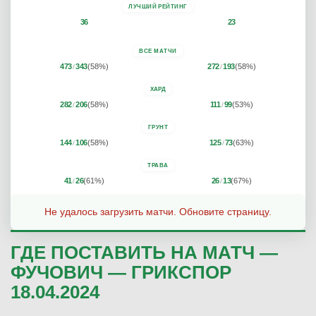
ЛУЧШИЙ РЕЙТИНГ
36
23
ВСЕ МАТЧИ
473
343
(58%)
272
193
(58%)
/
/
ХАРД
282
206
(58%)
111
99
(53%)
/
/
ГРУНТ
144
106
(58%)
125
73
(63%)
/
/
ТРАВА
41
26
(61%)
26
13
(67%)
/
/
Не удалось загрузить матчи. Обновите страницу.
ГДЕ ПОСТАВИТЬ НА МАТЧ —
ФУЧОВИЧ — ГРИКСПОР
18.04.2024