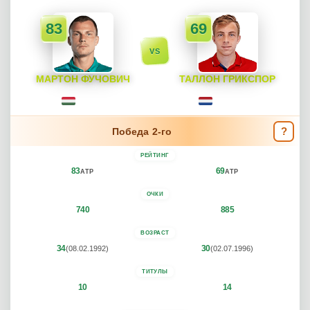
83
69
VS
МАРТОН ФУЧОВИЧ
ТАЛЛОН ГРИКСПОР
Marton Fucsovics
Tallon Griekspoor
Венгрия
Нидерланды
?
Победа 2-го
РЕЙТИНГ
83
69
ATP
ATP
ОЧКИ
740
885
ВОЗРАСТ
34
30
(08.02.1992)
(02.07.1996)
ТИТУЛЫ
10
14