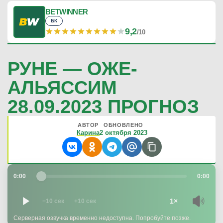
BETWINNER
БК
9,2
/10
РУНЕ — ОЖЕ-
АЛЬЯССИМ
28.09.2023 ПРОГНОЗ
АВТОР
ОБНОВЛЕНО
Карина
2 октября 2023
0:00
0:00
1×
−10 сек
+10 сек
Серверная озвучка временно недоступна. Попробуйте позже.