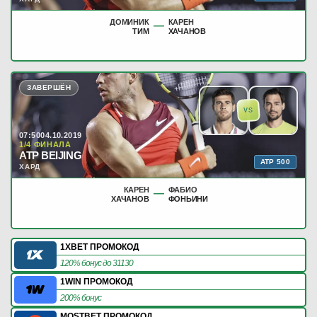
ДОМИНИК
КАРЕН
—
ТИМ
ХАЧАНОВ
ЗАВЕРШЁН
VS
07:50
04.10.2019
1/4 ФИНАЛА
ATP BEIJING
ATP 500
ХАРД
КАРЕН
ФАБИО
—
ХАЧАНОВ
ФОНЬИНИ
1XBET ПРОМОКОД
120% бонус до 31130
1WIN ПРОМОКОД
200% бонус
MOSTBET ПРОМОКОД