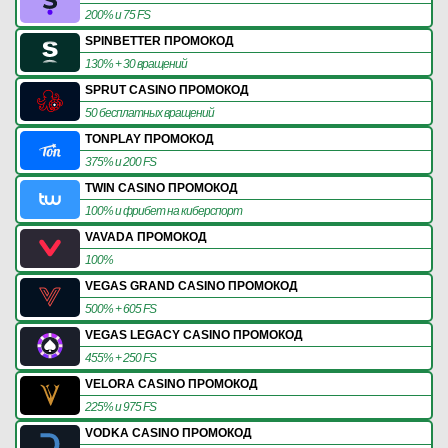
200% и 75 FS
SPINBETTER ПРОМОКОД
130% + 30 вращений
SPRUT CASINO ПРОМОКОД
50 бесплатных вращений
TONPLAY ПРОМОКОД
375% и 200 FS
TWIN CASINO ПРОМОКОД
100% и фрибет на киберспорт
VAVADA ПРОМОКОД
100%
VEGAS GRAND CASINO ПРОМОКОД
500% + 605 FS
VEGAS LEGACY CASINO ПРОМОКОД
455% + 250 FS
VELORA CASINO ПРОМОКОД
225% и 975 FS
VODKA CASINO ПРОМОКОД