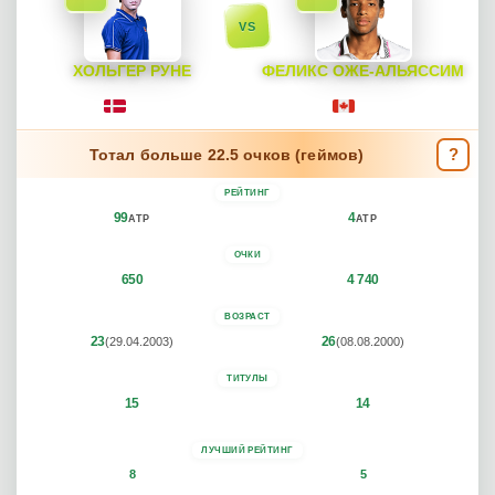
VS
ХОЛЬГЕР РУНЕ
ФЕЛИКС ОЖЕ-АЛЬЯССИМ
Holger Rune
Felix Auger-Aliassime
Дания
Канада
?
Тотал больше 22.5 очков (геймов)
РЕЙТИНГ
99
4
ATP
ATP
ОЧКИ
650
4 740
ВОЗРАСТ
23
26
(29.04.2003)
(08.08.2000)
ТИТУЛЫ
15
14
ЛУЧШИЙ РЕЙТИНГ
8
5