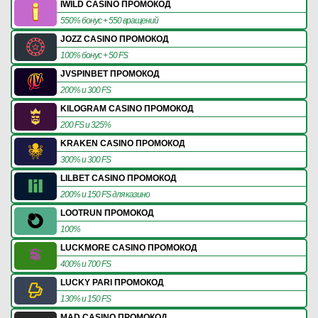
IWILD CASINO ПРОМОКОД
550% бонус + 550 вращений
JOZZ CASINO ПРОМОКОД
100% бонус + 50 FS
JVSPINBET ПРОМОКОД
200% и 300 FS
KILOGRAM CASINO ПРОМОКОД
200 FS и 325%
KRAKEN CASINO ПРОМОКОД
300% и 300 FS
LILBET CASINO ПРОМОКОД
200% и 150 FS для казино
LOOTRUN ПРОМОКОД
100%
LUCKMORE CASINO ПРОМОКОД
400% и 700 FS
LUCKY PARI ПРОМОКОД
130% и 150 FS
MAD CASINO ПРОМОКОД