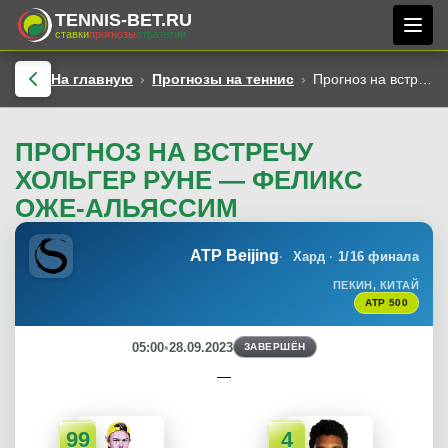
TENNIS-BET.RU
ставки
прогнозы
стратегии
На главную
Прогнозы на теннис
Прогноз на встречу Хольгер Руне — Феликс Оже-Альяссим
ПРОГНОЗ НА ВСТРЕЧУ
ХОЛЬГЕР РУНЕ — ФЕЛИКС
ОЖЕ-АЛЬЯССИМ
ATP Beijing
Хард
1/16 финала
ПЕКИН, КИТАЙ
ATP 500
05:00
•
28.09.2023
ЗАВЕРШЁН
—
99
4