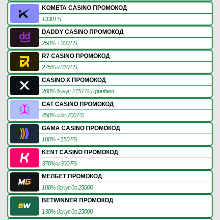
KOMETA CASINO ПРОМОКОД
1330 FS
DADDY CASINO ПРОМОКОД
250% + 300 FS
R7 CASINO ПРОМОКОД
275% и 310 FS
CASINO X ПРОМОКОД
200% бонус, 215 FS и фрибет
CAT CASINO ПРОМОКОД
450% и до 700 FS
GAMA CASINO ПРОМОКОД
100% + 150 FS
KENT CASINO ПРОМОКОД
370% и 300 FS
МЕЛБЕТ ПРОМОКОД
100% бонус до 25000
BETWINNER ПРОМОКОД
130% бонус до 25000