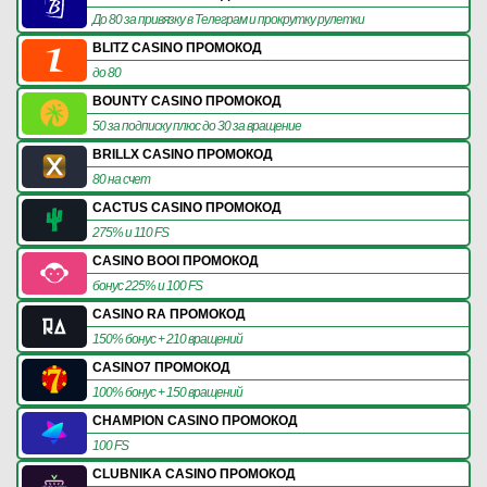
До 80 за привязку в Телеграм и прокрутку рулетки
BLITZ CASINO ПРОМОКОД
до 80
BOUNTY CASINO ПРОМОКОД
50 за подписку плюс до 30 за вращение
BRILLX CASINO ПРОМОКОД
80 на счет
CACTUS CASINO ПРОМОКОД
275% и 110 FS
CASINO BOOI ПРОМОКОД
бонус 225% и 100 FS
CASINO RA ПРОМОКОД
150% бонус + 210 вращений
CASINO7 ПРОМОКОД
100% бонус + 150 вращений
CHAMPION CASINO ПРОМОКОД
100 FS
CLUBNIKA CASINO ПРОМОКОД