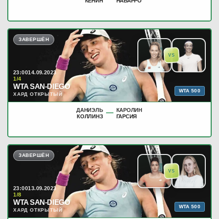
КЕНИН
НАВАРРО
ЗАВЕРШЁН
VS
23:00
14.09.2023
1/4
WTA SAN-DIEGO
WTA 500
ХАРД ОТКРЫТЫЙ
ДАНИЭЛЬ
КАРОЛИН
—
КОЛЛИНЗ
ГАРСИЯ
ЗАВЕРШЁН
VS
23:00
13.09.2023
1/8
WTA SAN-DIEGO
WTA 500
ХАРД ОТКРЫТЫЙ