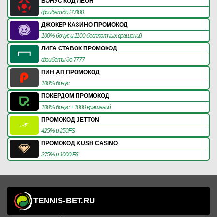
БОНУС КОД ЛЕОН
фрибет до 20000
ДЖОКЕР КАЗИНО ПРОМОКОД
100% бонус и 1100 бесплатных вращений
ЛИГА СТАВОК ПРОМОКОД
фрибеты до 7777
ПИН АП ПРОМОКОД
100% бонус
ПОКЕРДОМ ПРОМОКОД
100% бонус + 1000 вращений
ПРОМОКОД JETTON
425% и 250FS
ПРОМОКОД KUSH CASINO
275% и 1000 FS
TENNIS-BET.RU