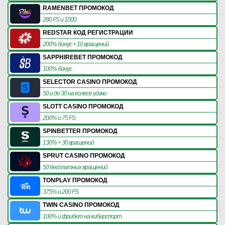
RAMENBET ПРОМОКОД
280 FS и 1000
REDSTAR КОД РЕГИСТРАЦИИ
200% бонус + 10 вращений
SAPPHIREBET ПРОМОКОД
100% бонус
SELECTOR CASINO ПРОМОКОД
50 и до 30 на колесе удачи
SLOTT CASINO ПРОМОКОД
200% и 75 FS
SPINBETTER ПРОМОКОД
130% + 30 вращений
SPRUT CASINO ПРОМОКОД
50 бесплатных вращений
TONPLAY ПРОМОКОД
375% и 200 FS
TWIN CASINO ПРОМОКОД
100% и фрибет на киберспорт