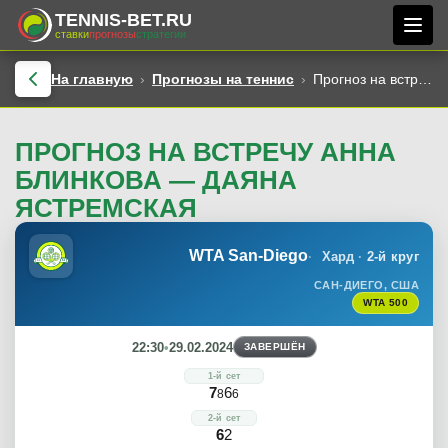
TENNIS-BET.RU
ставки
прогнозы
стратегии
На главную
Прогнозы на теннис
Прогноз на встречу Анна Блинкова — Даяна Ястремская
ПРОГНОЗ НА ВСТРЕЧУ АННА
БЛИНКОВА — ДАЯНА
ЯСТРЕМСКАЯ
WTA San-Diego
Хард
2-й круг
САН-ДИЕГО, США
WTA 500
22:30
•
29.02.2024
ЗАВЕРШЁН
1-й сет
7
6
8
6
2-й сет
6
2