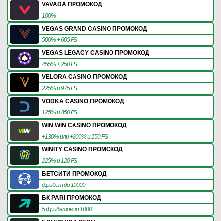
VAVADA ПРОМОКОД
100%
VEGAS GRAND CASINO ПРОМОКОД
500% + 605 FS
VEGAS LEGACY CASINO ПРОМОКОД
455% + 250 FS
VELORA CASINO ПРОМОКОД
225% и 975 FS
VODKA CASINO ПРОМОКОД
125% и 350 FS
WIN WIN CASINO ПРОМОКОД
+130% или +200% и 150 FS
WINITY CASINO ПРОМОКОД
225% и 120 FS
БЕТСИТИ ПРОМОКОД
фрибет до 10000
БК PARI ПРОМОКОД
5 фрибетов по 1000