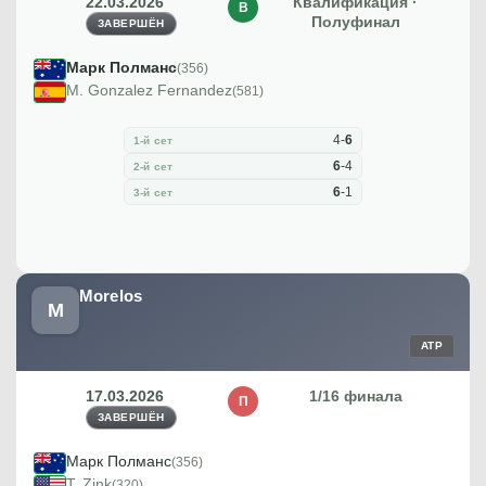
22.03.2026
Квалификация ·
В
Полуфинал
ЗАВЕРШЁН
Марк Полманс
(356)
M. Gonzalez Fernandez
(581)
4
-
6
1-й сет
6
-
4
2-й сет
6
-
1
3-й сет
Morelos
M
ATP
17.03.2026
1/16 финала
П
ЗАВЕРШЁН
Марк Полманс
(356)
T. Zink
(320)