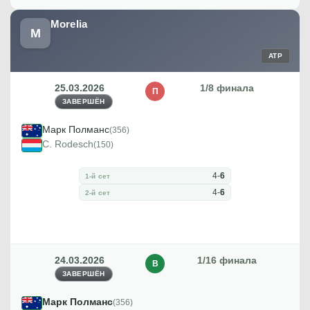
Morelia
M
ATP
25.03.2026
1/8 финала
П
ЗАВЕРШЁН
Марк Полманс
(356)
C. Rodesch
(150)
4
-
6
1-й сет
4
-
6
2-й сет
24.03.2026
1/16 финала
В
ЗАВЕРШЁН
Марк Полманс
(356)