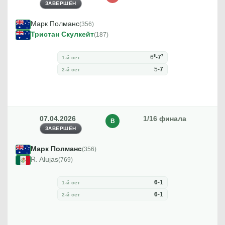
ЗАВЕРШЁН
Марк Полманс
(356)
Тристан Скулкейт
(187)
5
7
6
-
7
1-й сет
5
-
7
2-й сет
07.04.2026
1/16 финала
В
ЗАВЕРШЁН
Марк Полманс
(356)
R. Alujas
(769)
6
-
1
1-й сет
6
-
1
2-й сет