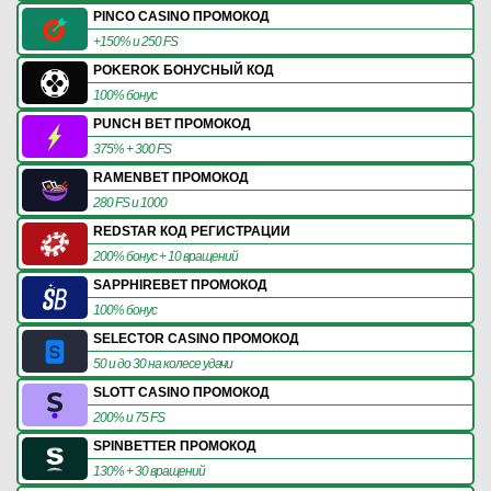
PINCO CASINO ПРОМОКОД
+150% и 250 FS
POKEROK БОНУСНЫЙ КОД
100% бонус
PUNCH BET ПРОМОКОД
375% + 300 FS
RAMENBET ПРОМОКОД
280 FS и 1000
REDSTAR КОД РЕГИСТРАЦИИ
200% бонус + 10 вращений
SAPPHIREBET ПРОМОКОД
100% бонус
SELECTOR CASINO ПРОМОКОД
50 и до 30 на колесе удачи
SLOTT CASINO ПРОМОКОД
200% и 75 FS
SPINBETTER ПРОМОКОД
130% + 30 вращений