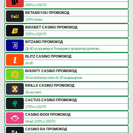
500% и 530 FS
BETANDYOU ПРОМОКОД
100% бонус
BIGSBET CASINO ПРОМОКОД
555% и 525 FS
BITZAMO ПРОМОКОД
До 80 за привязку в Телеграм и прокрутку рулетки
BLITZ CASINO ПРОМОКОД
до 80
BOUNTY CASINO ПРОМОКОД
50 за подписку плюс до 30 за вращение
BRILLX CASINO ПРОМОКОД
80 на счет
CACTUS CASINO ПРОМОКОД
275% и 110 FS
CASINO BOOI ПРОМОКОД
бонус 225% и 100 FS
CASINO RA ПРОМОКОД