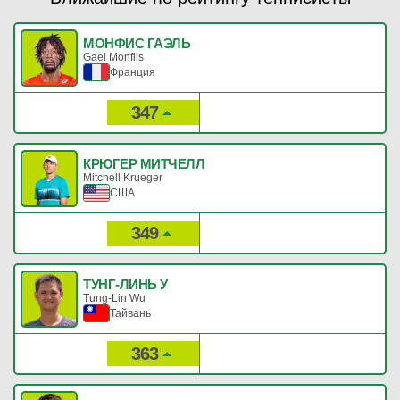
МОНФИС ГАЭЛЬ
Gael Monfils
Франция
347
150
Рейтинг:
Очки:
КРЮГЕР МИТЧЕЛЛ
Mitchell Krueger
США
349
148
Рейтинг:
Очки:
ТУНГ-ЛИНЬ У
Tung-Lin Wu
Тайвань
363
138
Рейтинг:
Очки: