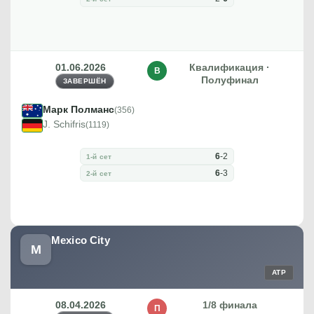
01.06.2026
Квалификация ·
В
Полуфинал
ЗАВЕРШЁН
Марк Полманс
(356)
J. Schifris
(1119)
6
-
2
1-й сет
6
-
3
2-й сет
Mexico City
M
ATP
08.04.2026
1/8 финала
П