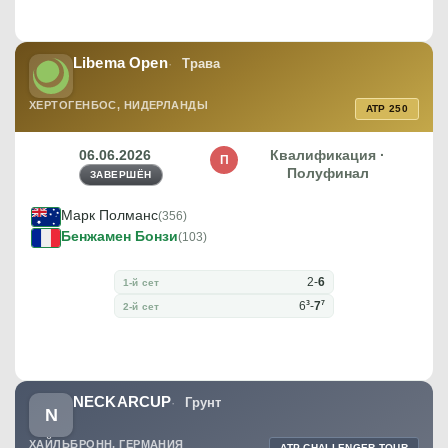
Libema Open
Трава
ХЕРТОГЕНБОС, НИДЕРЛАНДЫ
ATP 250
06.06.2026
Квалификация ·
П
Полуфинал
ЗАВЕРШЁН
Марк Полманс
(356)
Бенжамен Бонзи
(103)
2
-
6
1-й сет
3
7
6
-
7
2-й сет
NECKARCUP
Грунт
N
ХАЙЛЬБРОНН, ГЕРМАНИЯ
ATP CHALLENGER TOUR