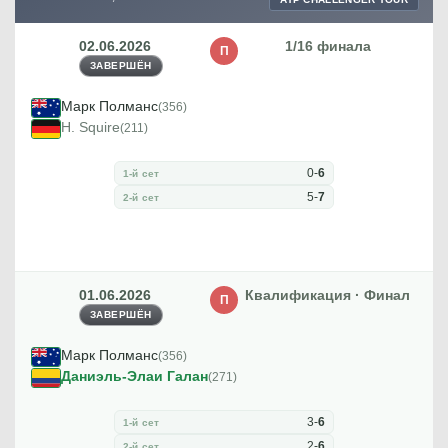
02.06.2026
1/16 финала
П
ЗАВЕРШЁН
Марк Полманс
(356)
H. Squire
(211)
0
-
6
1-й сет
5
-
7
2-й сет
01.06.2026
Квалификация · Финал
П
ЗАВЕРШЁН
Марк Полманс
(356)
Даниэль-Элаи Галан
(271)
3
-
6
1-й сет
2
-
6
2-й сет