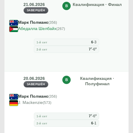
21.06.2026
Квалификация · Финал
В
ЗАВЕРШЁН
Марк Полманс
(356)
Абедалла Шелбайх
(267)
6
-
3
1-й сет
7
4
7
-
6
2-й сет
20.06.2026
Квалификация ·
В
Полуфинал
ЗАВЕРШЁН
Марк Полманс
(356)
J. Mackenzie
(573)
7
4
7
-
6
1-й сет
6
-
1
2-й сет