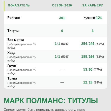
ПОКАЗАТЕЛЬ
СЕЗОН 2026
ЗА КАРЬЕРУ
124
Рейтинг
391
лучший
Титулы
0
6
Все матчи
1
/
1
254
/
245
(50%)
(51%)
Победы/поражения, %
побед
Хард
1
/
1
189
/
166
(50%)
(53%)
Победы/поражения, %
побед
Грунт
—
53
/
60
(47%)
Победы/поражения, %
побед
Трава
—
12
/
19
(39%)
Победы/поражения, %
побед
МАРК ПОЛМАНС: ТИТУЛЫ
Список может быть неполным, данные регулярно