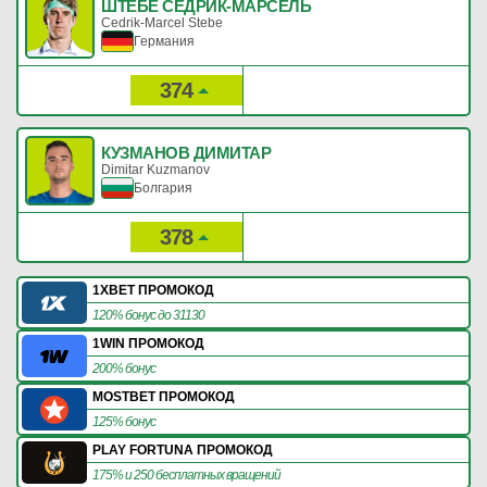
ШТЕБЕ СЕДРИК-МАРСЕЛЬ
Cedrik-Marcel Stebe
Германия
374
131
Рейтинг:
Очки:
КУЗМАНОВ ДИМИТАР
Dimitar Kuzmanov
Болгария
378
131
Рейтинг:
Очки:
1XBET ПРОМОКОД
120% бонус до 31130
1WIN ПРОМОКОД
200% бонус
MOSTBET ПРОМОКОД
125% бонус
PLAY FORTUNA ПРОМОКОД
175% и 250 бесплатных вращений