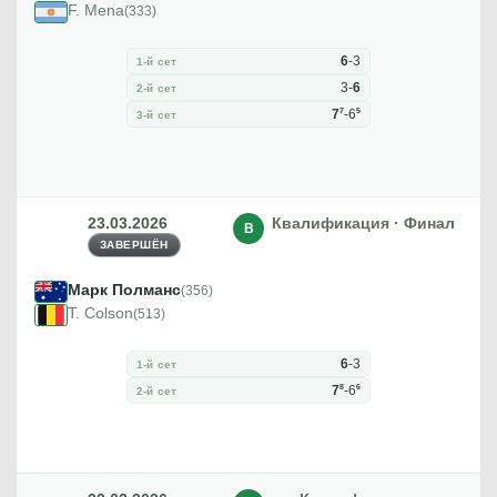
F. Mena
(333)
6
-
3
1-й сет
3
-
6
2-й сет
7
5
7
-
6
3-й сет
23.03.2026
Квалификация · Финал
В
ЗАВЕРШЁН
Марк Полманс
(356)
T. Colson
(513)
6
-
3
1-й сет
8
6
7
-
6
2-й сет