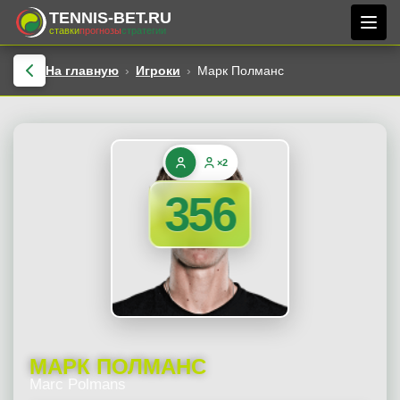
TENNIS-BET.RU
ставки
прогнозы
стратегии
На главную
Игроки
Марк Полманс
×2
356
МАРК ПОЛМАНС
Marc Polmans