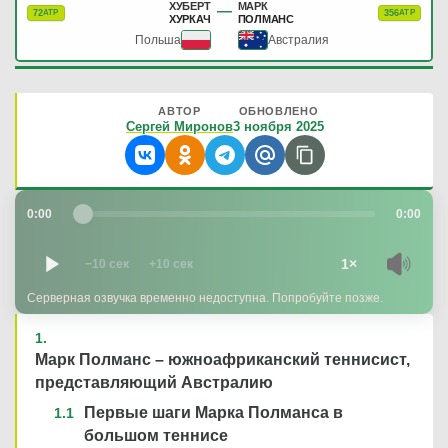
ХУБЕРТ
МАРК
—
72
356
ATP
ATP
ХУРКАЧ
ПОЛМАНС
Польша
Австралия
АВТОР
ОБНОВЛЕНО
Сергей Миронов
3 ноября 2025
0:00
0:00
1×
−10 сек
+10 сек
Серверная озвучка временно недоступна. Попробуйте позже.
Марк Полманс – южноафриканский теннисист,
представляющий Австралию
Первые шаги Марка Полманса в
большом теннисе