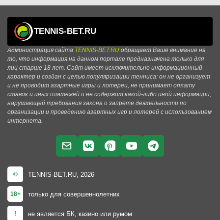
TENNIS-BET.RU
Администрация сайта
TENNIS-BET.RU
обращает Ваше внимание на
то, что информация на данном портале предназначена только для
лиц старше 18 лет. Сайт имеет исключительно информационный
характер и создан с целью популяризации тенниса: он не организует
и не проводит азартные игры и лотереи, не принимает оплату
ставок и иных платежей и не содержит какой-либо иной информации,
нарушающей требования закона о запрете деятельности по
организации и проведению азартных игр и лотерей с использованием
интернета.
TENNIS-BET.RU, 2026
©
только для совершеннолетних
18+
не является БК, казино или румом
!