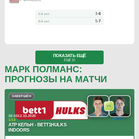
3
-
6
1-й сет
5
-
7
2-й сет
ПОКАЗАТЬ ЕЩЁ
ЕЩЁ 15
МАРК ПОЛМАНС:
ПРОГНОЗЫ НА МАТЧИ
ЗАВЕРШЁН
VS
18:30
12.10.2020
1/16
ATP КЕЛЬН - BETT1HULKS
INDOORS