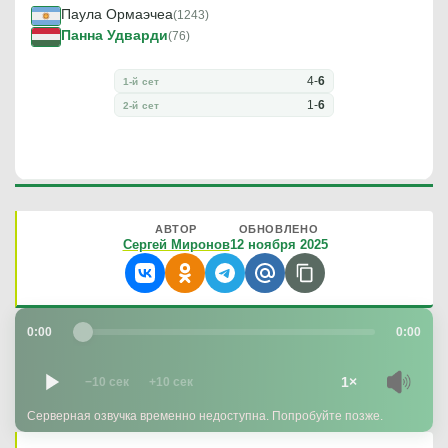
Паула Ормаэчеа
(1243)
Панна Удварди
(76)
4
-
6
1-й сет
1
-
6
2-й сет
АВТОР
ОБНОВЛЕНО
Сергей Миронов
12 ноября 2025
0:00
0:00
1×
−10 сек
+10 сек
Серверная озвучка временно недоступна. Попробуйте позже.