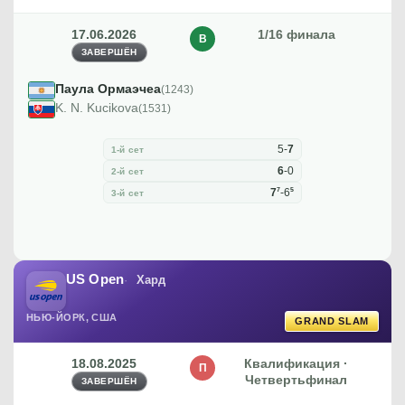
17.06.2026
1/16 финала
В
ЗАВЕРШЁН
Паула Ормаэчеа
(1243)
K. N. Kucikova
(1531)
5
-
7
1-й сет
6
-
0
2-й сет
7
5
7
-
6
3-й сет
US Open
Хард
НЬЮ-ЙОРК, США
GRAND SLAM
18.08.2025
Квалификация ·
П
Четвертьфинал
ЗАВЕРШЁН