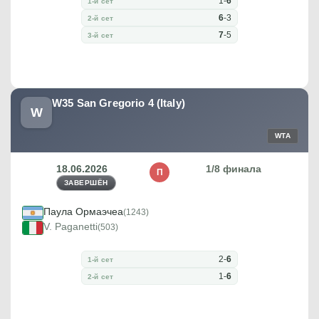
1
-
6
1-й сет
6
-
3
2-й сет
7
-
5
3-й сет
W35 San Gregorio 4 (Italy)
W
WTA
18.06.2026
1/8 финала
П
ЗАВЕРШЁН
Паула Ормаэчеа
(1243)
V. Paganetti
(503)
2
-
6
1-й сет
1
-
6
2-й сет