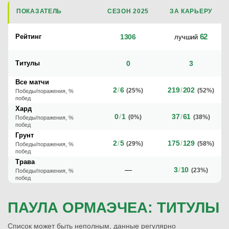
ПОКАЗАТЕЛЬ
СЕЗОН 2025
ЗА КАРЬЕРУ
62
Рейтинг
1306
лучший
Титулы
0
3
Все матчи
2
/
6
219
/
202
(25%)
(52%)
Победы/поражения, %
побед
Хард
0
/
1
37
/
61
(0%)
(38%)
Победы/поражения, %
побед
Грунт
2
/
5
175
/
129
(29%)
(58%)
Победы/поражения, %
побед
Трава
—
3
/
10
(23%)
Победы/поражения, %
побед
ПАУЛА ОРМАЭЧЕА: ТИТУЛЫ
Список может быть неполным, данные регулярно