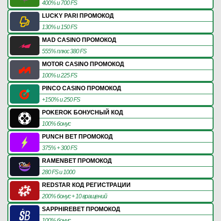
400% и 700 FS
LUCKY PARI ПРОМОКОД
130% и 150 FS
MAD CASINO ПРОМОКОД
555% плюс 380 FS
MOTOR CASINO ПРОМОКОД
100% и 225 FS
PINCO CASINO ПРОМОКОД
+150% и 250 FS
POKEROK БОНУСНЫЙ КОД
100% бонус
PUNCH BET ПРОМОКОД
375% + 300 FS
RAMENBET ПРОМОКОД
280 FS и 1000
REDSTAR КОД РЕГИСТРАЦИИ
200% бонус + 10 вращений
SAPPHIREBET ПРОМОКОД
100% бонус