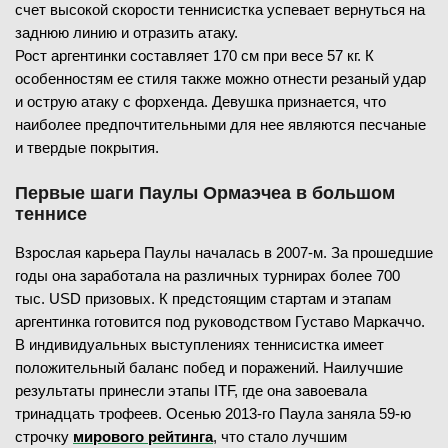
счет высокой скорости теннисистка успевает вернуться на
заднюю линию и отразить атаку.
Рост аргентинки составляет 170 см при весе 57 кг. К
особенностям ее стиля также можно отнести резаный удар
и острую атаку с форхенда. Девушка признается, что
наиболее предпочтительными для нее являются песчаные
и твердые покрытия.
Первые шаги Паулы Ормаэчеа в большом
теннисе
Взрослая карьера Паулы началась в 2007-м. За прошедшие
годы она заработала на различных турнирах более 700
тыс. USD призовых. К предстоящим стартам и этапам
аргентинка готовится под руководством Густаво Маркаччо.
В индивидуальных выступлениях теннисистка имеет
положительный баланс побед и поражений. Наилучшие
результаты принесли этапы ITF, где она завоевала
тринадцать трофеев. Осенью 2013-го Паула заняла 59-ю
строчку
мирового рейтинга
, что стало лучшим