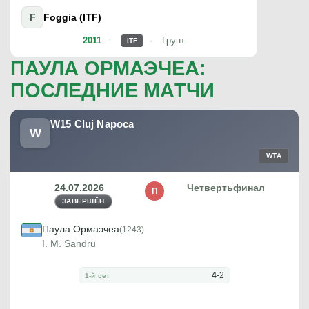
F
Foggia (ITF)
2011
Грунт
ITF
ПАУЛА ОРМАЭЧЕА:
ПОСЛЕДНИЕ МАТЧИ
W15 Cluj Napoca
W
WTA
24.07.2026
Четвертьфинал
П
ЗАВЕРШЁН
Паула Ормаэчеа
(1243)
I. M. Sandru
4
-
2
1-й сет