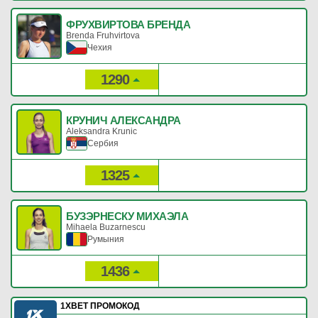
ФРУХВИРТОВА БРЕНДА
Brenda Fruhvirtova
Чехия
1290
9
Рейтинг:
Очки:
КРУНИЧ АЛЕКСАНДРА
Aleksandra Krunic
Сербия
1325
8
Рейтинг:
Очки:
БУЗЭРНЕСКУ МИХАЭЛА
Mihaela Buzarnescu
Румыния
1436
5
Рейтинг:
Очки:
1XBET ПРОМОКОД