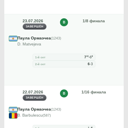
23.07.2026
1/8 финала
В
ЗАВЕРШЁН
Паула Ормаэчеа
(1243)
D. Matvejeva
10
8
7
-
6
1-й сет
6
-
3
2-й сет
22.07.2026
1/16 финала
В
ЗАВЕРШЁН
Паула Ормаэчеа
(1243)
B. Barbulescu
(587)