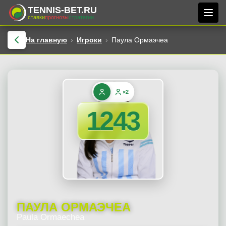
TENNIS-BET.RU
ставки
прогнозы
стратегии
На главную
Игроки
Паула Ормаэчеа
×2
1243
ПАУЛА ОРМАЭЧЕА
Paula Ormaechea