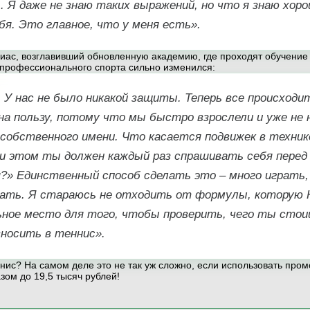
ь. Я даже не знаю таких выражений, но что я знаю хор
я. Это главное, что у меня есть».
иас, возглавивший обновленную академию, где проходят обучение
 профессионального спорта сильно изменился:
У нас не было никакой защиты. Теперь все происходит
на пользу, потому что мы быстро взрослели и уже не
обственного имени. Что касается подвижек в техник
 при этом ты должен каждый раз спрашивать себя пере
я?» Единственный способ сделать это – много играть,
дать. Я стараюсь не отходить от формулы, которую 
льное место для того, чтобы проверить, чего ты стои
вносить в теннис».
нис? На самом деле это не так уж сложно, если использовать про
зом до 19,5 тысяч рублей!