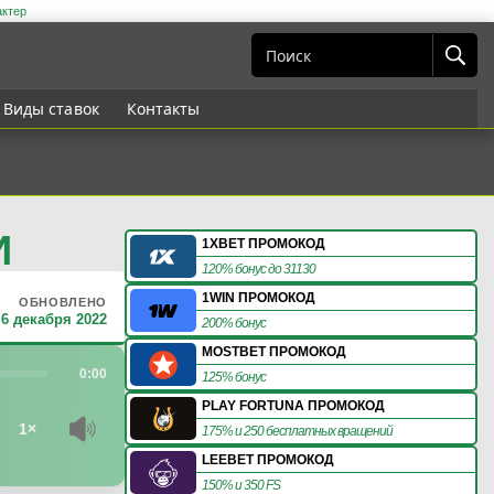
актер
Виды ставок
Контакты
И
1XBET ПРОМОКОД
120% бонус до 31130
1WIN ПРОМОКОД
ОБНОВЛЕНО
6 декабря 2022
200% бонус
MOSTBET ПРОМОКОД
0:00
125% бонус
PLAY FORTUNA ПРОМОКОД
1×
175% и 250 бесплатных вращений
LEEBET ПРОМОКОД
150% и 350 FS