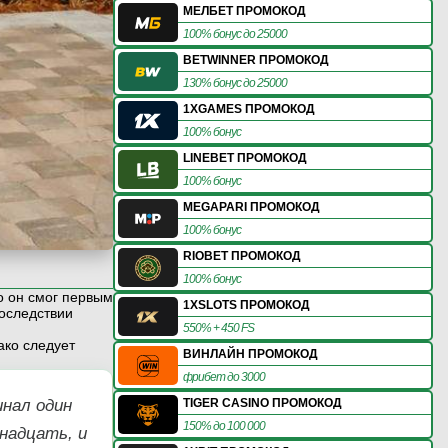
МЕЛБЕТ ПРОМОКОД
100% бонус до 25000
BETWINNER ПРОМОКОД
130% бонус до 25000
1XGAMES ПРОМОКОД
100% бонус
LINEBET ПРОМОКОД
100% бонус
MEGAPARI ПРОМОКОД
100% бонус
RIOBET ПРОМОКОД
100% бонус
о он смог первым
1XSLOTS ПРОМОКОД
последствии
550% + 450 FS
ако следует
ВИНЛАЙН ПРОМОКОД
фрибет до 3000
инал один
TIGER CASINO ПРОМОКОД
150% до 100 000
надцать, и