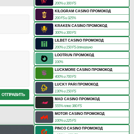
200% и 300 FS
KILOGRAM CASINO ПРОМОКОД
200 FS и 325%
KRAKEN CASINO ПРОМОКОД
300% и 300 FS
LILBET CASINO ПРОМОКОД
200% и 150 FS для казино
LOOTRUN ПРОМОКОД
100%
LUCKMORE CASINO ПРОМОКОД
400% и 700 FS
LUCKY PARI ПРОМОКОД
130% и 150 FS
ОТПРАВИТЬ
MAD CASINO ПРОМОКОД
555% плюс 380 FS
MOTOR CASINO ПРОМОКОД
100% и 225 FS
PINCO CASINO ПРОМОКОД