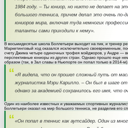
1984 году. – Ты юниор, но никто не делает на э
большого тенниса, причем делал это очень по-
юниоров мира, включая туда немногих професси
таланты сами приходили к нему».
В восьмидесятые школа Боллетьери выходит на пик, и тренер реш
Маркетинговый ход оказался исключительно своевременным, поск
счету Джима четыре одиночных трофея мэйджоров, у Андре — в
перспективные юниоры из других стран. Однако прошло еще не
образом (так, в Зал славы в Ньюпорте он попал только в 2014-м)
«Я видела, что он прошел сложный путь от мас
журналистка Мэри Карилло. – Он был в шаге о
однако за академией сохранилось его имя, что о
Один из наиболее известных и уважаемых спортивных журналист
Боллетьери оказал на мир большого тенниса, не разделив его 
«Он попал в теннис как аутсайдер. Один из мн