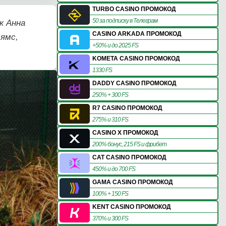
TURBO CASINO ПРОМОКОД
50 за подписку в Телеграм
к Анна
CASINO ARKADA ПРОМОКОД
ьямс,
+50% и до 2025 FS
KOMETA CASINO ПРОМОКОД
1330 FS
DADDY CASINO ПРОМОКОД
250% + 300 FS
R7 CASINO ПРОМОКОД
275% и 310 FS
CASINO X ПРОМОКОД
200% бонус, 215 FS и фрибет
CAT CASINO ПРОМОКОД
450% и до 700 FS
GAMA CASINO ПРОМОКОД
100% + 150 FS
KENT CASINO ПРОМОКОД
370% и 300 FS