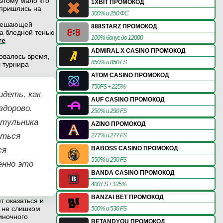
этому мало кто
1XBIT ПРОМОКОД
 пришлись на
300% и 250 ФС
о решающей
888STARZ ПРОМОКОД
ла бледной тенью
100% бонус до 12000
те
ADMIRAL X CASINO ПРОМОКОД
овалось время,
850% и 850 FS
л турнира
ATOM CASINO ПРОМОКОД
750FS + 225%
идеть, как
AUF CASINO ПРОМОКОД
здорово.
250% и 250 FS
итульника
AZINO ПРОМОКОД
яться
277% и 277 FS
BABOSS CASINO ПРОМОКОД
ся
550% и 250 FS
енно это
BANDA CASINO ПРОМОКОД
400 FS + 125%
BANZAI BET ПРОМОКОД
т оказаться и
и не слишком
500% и 530 FS
иночного
BETANDYOU ПРОМОКОД