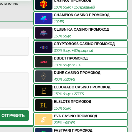
CASINO7 ПРОМОКОД
остаточно
100% бонус + 150 вращений
CHAMPION CASINO ПРОМОКОД
100 FS
CLUBNIKA CASINO ПРОМОКОД
150% бонус
CRYPTOBOSS CASINO ПРОМОКОД
300% бонус + 80 вращений
DBBET ПРОМОКОД
100% бонус до 130
DUNE CASINO ПРОМОКОД
400% и 520 FS
ELDORADO CASINO ПРОМОКОД
150% бонус + 277 FS
ELSLOTS ПРОМОКОД
150% бонус
ОТПРАВИТЬ
EVA CASINO ПРОМОКОД
225% + 900 FS
FASTPARI ПРОМОКОД