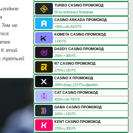
TURBO CASINO ПРОМОКОД
ыгодное
50 за подписку в Телеграм
а
CASINO ARKADA ПРОМОКОД
 Тем не
+50% и до 2025 FS
ются
KOMETA CASINO ПРОМОКОД
атке
1330 FS
DADDY CASINO ПРОМОКОД
 К этой
250% + 300 FS
с третьей
R7 CASINO ПРОМОКОД
275% и 310 FS
CASINO X ПРОМОКОД
200% бонус, 215 FS и фрибет
CAT CASINO ПРОМОКОД
450% и до 700 FS
GAMA CASINO ПРОМОКОД
100% + 150 FS
KENT CASINO ПРОМОКОД
370% и 300 FS