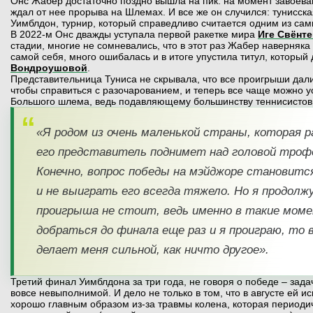
Онс Жабер достаточно поздно вышла на пик: на момент завоеван
ждал от нее прорыва на Шлемах. И все же он случился: тунисск
Уимблдон, турнир, который справедливо считается одним из са
В 2022-м Онс дважды уступала первой ракетке мира
Иге Свёнте
стадии, многие не сомневались, что в этот раз Жабер наверняк
самой себя, много ошибалась и в итоге упустила титул, которы
Вондроушовой
.
Представительница Туниса не скрывала, что все проигрыши дали
чтобы справиться с разочарованием, и теперь все чаще можно 
Большого шлема, ведь подавляющему большинству теннисистов о
«Я родом из очень маленькой страны, которая 
его представитель поднимет над головой трофе
Конечно, вопрос победы на мэйджоре становитс
и не выиграть его всегда тяжело. Но я продолж
проигрыша не стоит, ведь именно в такие мом
добраться до финала еще раз и я проиграю, то 
делает меня сильной, как ничто другое».
Третий финал Уимблдона за три года, не говоря о победе – зад
вовсе невыполнимой. И дело не только в том, что в августе ей 
хорошо главным образом из-за травмы колена, которая периоди