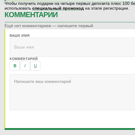
Чтобы получить подарки на четыре первых депозита плюс 100 бе
использовать
специальный промокод
на этапе регистрации.
КОММЕНТАРИИ
Ещё нет комментариев — напишите первый.
ВАШЕ ИМЯ
КОММЕНТАРИЙ
B
I
U