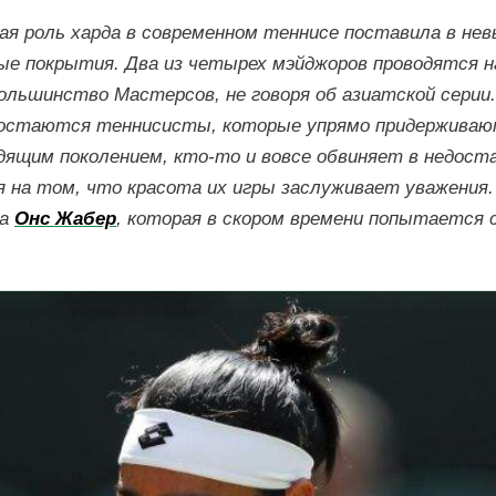
я роль харда в современном теннисе поставила в нев
ые покрытия. Два из четырех мэйджоров проводятся н
ольшинство Мастерсов, не говоря об азиатской серии.
ще остаются теннисисты, которые упрямо придержива
дящим поколением, кто-то и вовсе обвиняет в недост
я на том, что красота их игры заслуживает уважения.
ра
Онс Жабер
, которая в скором времени попытается 