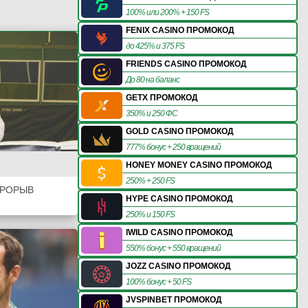
100% или 200% + 150 FS
FENIX CASINO ПРОМОКОД
до 425% и 375 FS
FRIENDS CASINO ПРОМОКОД
До 80 на баланс
GETX ПРОМОКОД
350% и 250 ФС
GOLD CASINO ПРОМОКОД
777% бонус + 250 вращений
HONEY MONEY CASINO ПРОМОКОД
250% + 250 FS
ПРОРЫВ
HYPE CASINO ПРОМОКОД
250% и 150 FS
IWILD CASINO ПРОМОКОД
550% бонус + 550 вращений
JOZZ CASINO ПРОМОКОД
100% бонус + 50 FS
JVSPINBET ПРОМОКОД