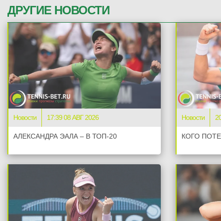
ДРУГИЕ НОВОСТИ
Новости
17:39 08 АВГ 2026
Новости
2
АЛЕКСАНДРА ЭАЛА – В ТОП-20
КОГО ПОТЕ