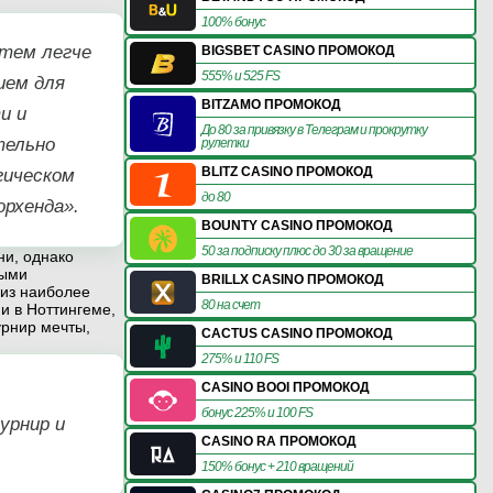
100% бонус
 тем легче
BIGSBET CASINO ПРОМОКОД
555% и 525 FS
ием для
BITZAMO ПРОМОКОД
и и
До 80 за привязку в Телеграм и прокрутку
тельно
рулетки
BLITZ CASINO ПРОМОКОД
гическом
до 80
орхенда».
BOUNTY CASINO ПРОМОКОД
50 за подписку плюс до 30 за вращение
ни, однако
ными
BRILLX CASINO ПРОМОКОД
 из наиболее
80 на счет
и в Ноттингеме,
урнир мечты,
CACTUS CASINO ПРОМОКОД
275% и 110 FS
CASINO BOOI ПРОМОКОД
бонус 225% и 100 FS
урнир и
CASINO RA ПРОМОКОД
150% бонус + 210 вращений