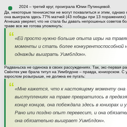
2024 – третий круг, проиграла Юлии Путинцевой.
Да, некоторые теннисистки не могут похвалиться и этим, однако
она выиграла здесь 77% матчей (43 победы при 13 поражениях)
Агнешка уверяет, что не стала бы давать непрошеных советов б
траве все же готова упомянуть:
«Ей просто нужно больше опыта игры на трав
моменты и стать более конкурентоспособной н
однажды выиграть Уимблдон».
Радваньска не одинока в своих рассуждениях. Так, экс-первая р
Свёнтек уже брала титул на Уимблдоне – правда, юниорском. С у
взрослом розыгрыше, не должна ее пугать:
«Мне кажется, что к настоящему моменту она о
выступлениях на траве превратилось в предвзя
конце концов, она побеждала здесь в юниорах 
Рано или поздно опыт перевесит, и она обязате
она обязательно выиграет Уимблдон».