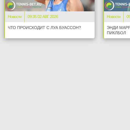
Новости
09:35 02 АВГ 2026
Новости
0
ЧТО ПРОИСХОДИТ С ЛУА БУАССОН?
ЭНДИ МАР
ПИКЛБОЛ