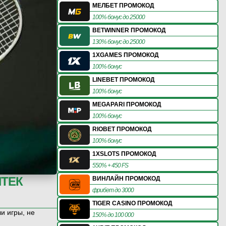
МЕЛБЕТ ПРОМОКОД
100% бонус до 25000
BETWINNER ПРОМОКОД
130% бонус до 25000
1XGAMES ПРОМОКОД
100% бонус
LINEBET ПРОМОКОД
100% бонус
MEGAPARI ПРОМОКОД
100% бонус
RIOBET ПРОМОКОД
100% бонус
1XSLOTS ПРОМОКОД
550% + 450 FS
НТЕК
ВИНЛАЙН ПРОМОКОД
фрибет до 3000
TIGER CASINO ПРОМОКОД
и игры, не
150% до 100 000