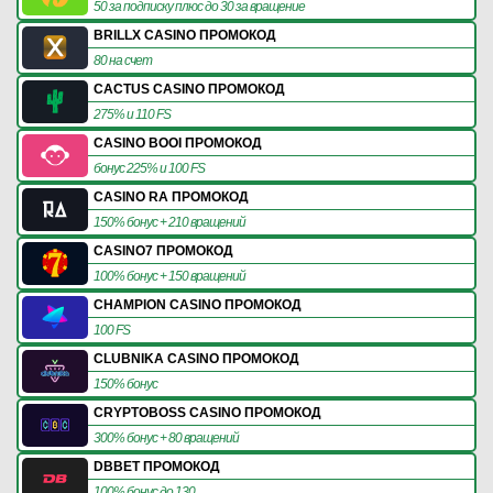
50 за подписку плюс до 30 за вращение
BRILLX CASINO ПРОМОКОД
80 на счет
CACTUS CASINO ПРОМОКОД
275% и 110 FS
CASINO BOOI ПРОМОКОД
бонус 225% и 100 FS
CASINO RA ПРОМОКОД
150% бонус + 210 вращений
CASINO7 ПРОМОКОД
100% бонус + 150 вращений
CHAMPION CASINO ПРОМОКОД
100 FS
CLUBNIKA CASINO ПРОМОКОД
150% бонус
CRYPTOBOSS CASINO ПРОМОКОД
300% бонус + 80 вращений
DBBET ПРОМОКОД
100% бонус до 130