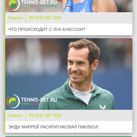
Новости
09:35 02 АВГ 2026
ЧТО ПРОИСХОДИТ С ЛУА БУАССОН?
Новости
09:26 01 АВГ 2026
ЭНДИ МАРРЕЙ РАСКРИТИКОВАЛ ПИКЛБОЛ