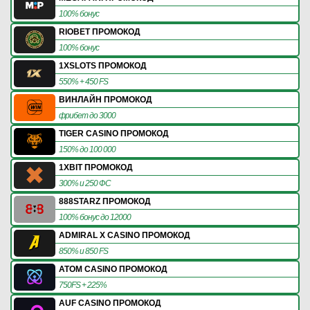
100% бонус
RIOBET ПРОМОКОД
100% бонус
1XSLOTS ПРОМОКОД
550% + 450 FS
ВИНЛАЙН ПРОМОКОД
фрибет до 3000
TIGER CASINO ПРОМОКОД
150% до 100 000
1XBIT ПРОМОКОД
300% и 250 ФС
888STARZ ПРОМОКОД
100% бонус до 12000
ADMIRAL X CASINO ПРОМОКОД
850% и 850 FS
ATOM CASINO ПРОМОКОД
750FS + 225%
AUF CASINO ПРОМОКОД