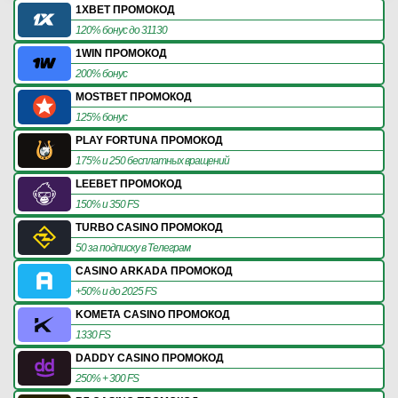
1XBET ПРОМОКОД
120% бонус до 31130
1WIN ПРОМОКОД
200% бонус
MOSTBET ПРОМОКОД
125% бонус
PLAY FORTUNA ПРОМОКОД
175% и 250 бесплатных вращений
LEEBET ПРОМОКОД
150% и 350 FS
TURBO CASINO ПРОМОКОД
50 за подписку в Телеграм
CASINO ARKADA ПРОМОКОД
+50% и до 2025 FS
KOMETA CASINO ПРОМОКОД
1330 FS
DADDY CASINO ПРОМОКОД
250% + 300 FS