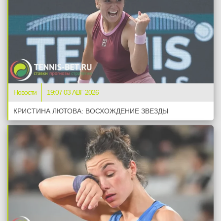
Новости
19:07 03 АВГ 2026
КРИСТИНА ЛЮТОВА: ВОСХОЖДЕНИЕ ЗВЕЗДЫ