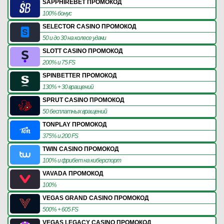
SAPPHIREBET ПРОМОКОД
100% бонус
SELECTOR CASINO ПРОМОКОД
50 и до 30 на колесе удачи
SLOTT CASINO ПРОМОКОД
200% и 75 FS
SPINBETTER ПРОМОКОД
130% + 30 вращений
SPRUT CASINO ПРОМОКОД
50 бесплатных вращений
TONPLAY ПРОМОКОД
375% и 200 FS
TWIN CASINO ПРОМОКОД
100% и фрибет на киберспорт
VAVADA ПРОМОКОД
100%
VEGAS GRAND CASINO ПРОМОКОД
500% + 605 FS
VEGAS LEGACY CASINO ПРОМОКОД