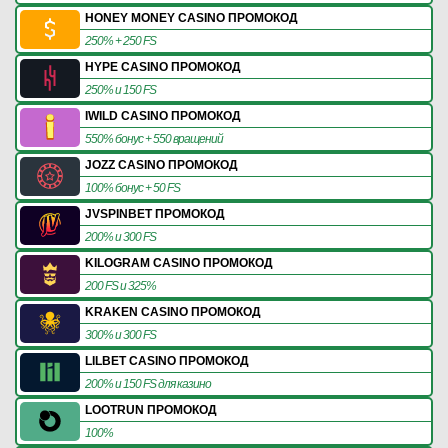
HONEY MONEY CASINO ПРОМОКОД
250% + 250 FS
HYPE CASINO ПРОМОКОД
250% и 150 FS
IWILD CASINO ПРОМОКОД
550% бонус + 550 вращений
JOZZ CASINO ПРОМОКОД
100% бонус + 50 FS
JVSPINBET ПРОМОКОД
200% и 300 FS
KILOGRAM CASINO ПРОМОКОД
200 FS и 325%
KRAKEN CASINO ПРОМОКОД
300% и 300 FS
LILBET CASINO ПРОМОКОД
200% и 150 FS для казино
LOOTRUN ПРОМОКОД
100%