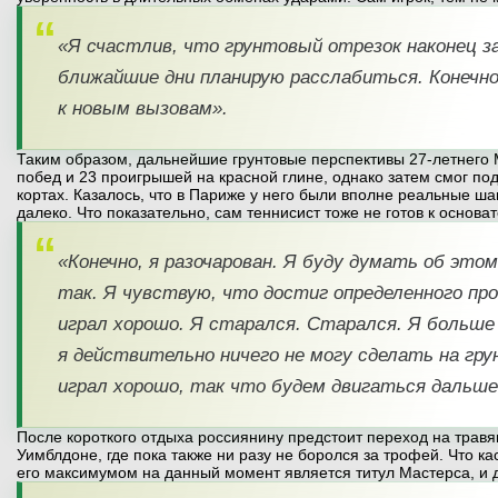
«Я счастлив, что грунтовый отрезок наконец за
ближайшие дни планирую расслабиться. Конечно
к новым вызовам».
Таким образом, дальнейшие грунтовые перспективы 27-летнего 
побед и 23 проигрышей на красной глине, однако затем смог под
кортах. Казалось, что в Париже у него были вполне реальные ша
далеко. Что показательно, сам теннисист тоже не готов к основ
«Конечно, я разочарован. Я буду думать об этом
так. Я чувствую, что достиг определенного про
играл хорошо. Я старался. Старался. Я больше
я действительно ничего не могу сделать на грун
играл хорошо, так что будем двигаться дальше
После короткого отдыха россиянину предстоит переход на травян
Уимблдоне, где пока также ни разу не боролся за трофей. Что кас
его максимумом на данный момент является титул Мастерса, и д