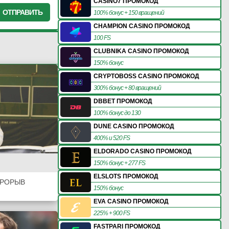
CASINO7 ПРОМОКОД
ОТПРАВИТЬ
100% бонус + 150 вращений
CHAMPION CASINO ПРОМОКОД
100 FS
CLUBNIKA CASINO ПРОМОКОД
150% бонус
CRYPTOBOSS CASINO ПРОМОКОД
300% бонус + 80 вращений
DBBET ПРОМОКОД
100% бонус до 130
DUNE CASINO ПРОМОКОД
400% и 520 FS
ELDORADO CASINO ПРОМОКОД
150% бонус + 277 FS
ELSLOTS ПРОМОКОД
ПРОРЫВ
150% бонус
EVA CASINO ПРОМОКОД
225% + 900 FS
FASTPARI ПРОМОКОД