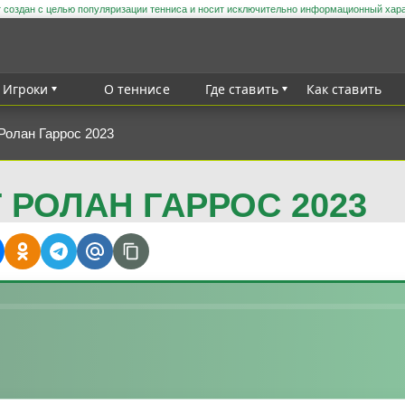
 создан с целью популяризации тенниса и носит исключительно информационный хар
Игроки
О теннисе
Где ставить
Как ставить
Ролан Гаррос 2023
РОЛАН ГАРРОС 2023