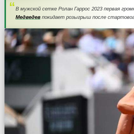
В мужской сетке Ролан Гаррос 2023 первая гро
Медведев
покидает розыгрыш после стартового