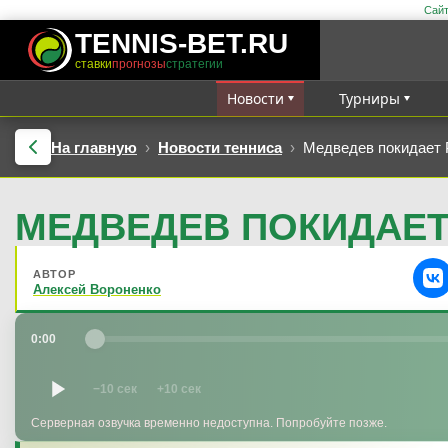
Сайт
TENNIS-BET.RU
ставки
прогнозы
стратегии
Новости
Турниры
На главную
Новости тенниса
Медведев покидает 
МЕДВЕДЕВ ПОКИДАЕТ 
АВТОР
Алексей Вороненко
0:00
−10 сек
+10 сек
Серверная озвучка временно недоступна. Попробуйте позже.