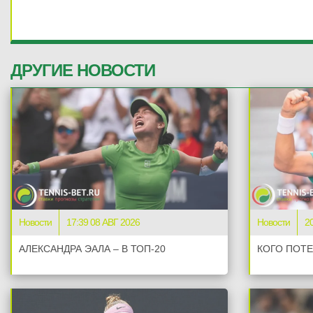
ДРУГИЕ НОВОСТИ
Новости
17:39 08 АВГ 2026
Новости
2
АЛЕКСАНДРА ЭАЛА – В ТОП-20
КОГО ПОТЕ