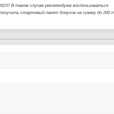
2023? В таком случае рекомендуем воспользоваться
получить стартовый пакет бонусов на сумму до 200 