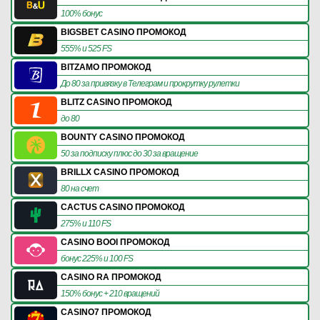
100% бонус
BIGSBET CASINO ПРОМОКОД
555% и 525 FS
BITZAMO ПРОМОКОД
До 80 за привязку в Телеграм и прокрутку рулетки
BLITZ CASINO ПРОМОКОД
до 80
BOUNTY CASINO ПРОМОКОД
50 за подписку плюс до 30 за вращение
BRILLX CASINO ПРОМОКОД
80 на счет
CACTUS CASINO ПРОМОКОД
275% и 110 FS
CASINO BOOI ПРОМОКОД
бонус 225% и 100 FS
CASINO RA ПРОМОКОД
150% бонус + 210 вращений
CASINO7 ПРОМОКОД