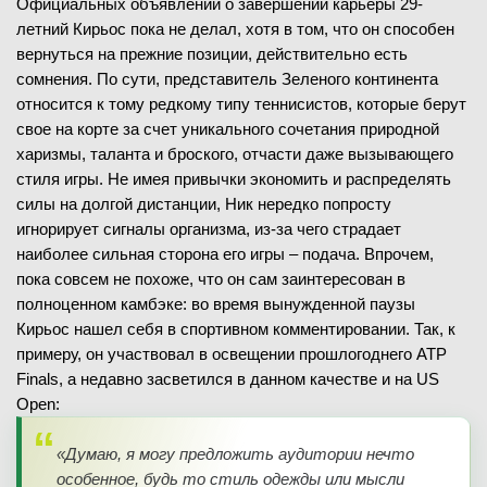
Официальных объявлений о завершении карьеры 29-
летний Кирьос пока не делал, хотя в том, что он способен
вернуться на прежние позиции, действительно есть
сомнения. По сути, представитель Зеленого континента
относится к тому редкому типу теннисистов, которые берут
свое на корте за счет уникального сочетания природной
харизмы, таланта и броского, отчасти даже вызывающего
стиля игры. Не имея привычки экономить и распределять
силы на долгой дистанции, Ник нередко попросту
игнорирует сигналы организма, из-за чего страдает
наиболее сильная сторона его игры – подача. Впрочем,
пока совсем не похоже, что он сам заинтересован в
полноценном камбэке: во время вынужденной паузы
Кирьос нашел себя в спортивном комментировании. Так, к
примеру, он участвовал в оcвещении прошлогоднего ATP
Finals, а недавно засветился в данном качестве и на US
Open:
«Думаю, я могу предложить аудитории нечто
особенное, будь то стиль одежды или мысли