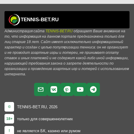
TENNIS-BET.RU
Администрация сайта
TENNIS-BET.RU
обращает Ваше внимание на
то, что информация на данном портале предназначена только для
лиц старше 18 лет. Сайт имеет исключительно информационный
характер и создан с целью популяризации тенниса: он не организует
и не проводит азартные игры и лотереи, не принимает оплату
ставок и иных платежей и не содержит какой-либо иной информации,
нарушающей требования закона о запрете деятельности по
организации и проведению азартных игр и лотерей с использованием
интернета.
TENNIS-BET.RU, 2026
©
только для совершеннолетних
18+
не является БК, казино или румом
!