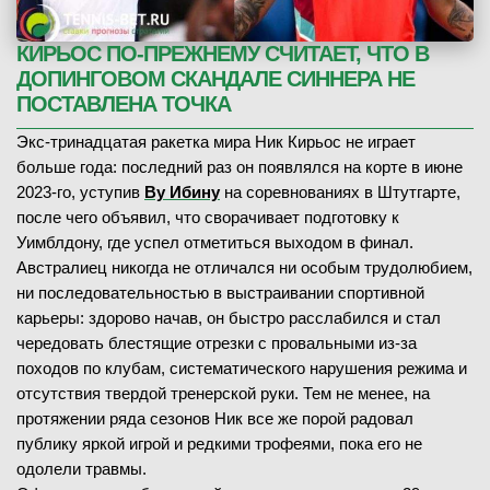
КИРЬОС ПО-ПРЕЖНЕМУ СЧИТАЕТ, ЧТО В
ДОПИНГОВОМ СКАНДАЛЕ СИННЕРА НЕ
ПОСТАВЛЕНА ТОЧКА
Экс-тринадцатая ракетка мира Ник Кирьос не играет
больше года: последний раз он появлялся на корте в июне
2023-го, уступив
Ву Ибину
на соревнованиях в Штутгарте,
после чего объявил, что сворачивает подготовку к
Уимблдону, где успел отметиться выходом в финал.
Австралиец никогда не отличался ни особым трудолюбием,
ни последовательностью в выстраивании спортивной
карьеры: здорово начав, он быстро расслабился и стал
чередовать блестящие отрезки с провальными из-за
походов по клубам, систематического нарушения режима и
отсутствия твердой тренерской руки. Тем не менее, на
протяжении ряда сезонов Ник все же порой радовал
публику яркой игрой и редкими трофеями, пока его не
одолели травмы.