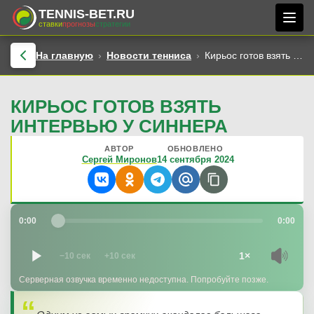
TENNIS-BET.RU
ставки
прогнозы
стратегии
На главную
Новости тенниса
Кирьос готов взять интервью у Синнера
КИРЬОС ГОТОВ ВЗЯТЬ
ИНТЕРВЬЮ У СИННЕРА
АВТОР
ОБНОВЛЕНО
Сергей Миронов
14 сентября 2024
0:00
0:00
1×
−10 сек
+10 сек
Серверная озвучка временно недоступна. Попробуйте позже.