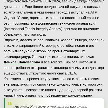
Открытого чемпионата США 2024, весной дважды провалил
допинг-тест. Еще более неоднозначной ситуацию сделало
то, что итальянец в указанный период выступал на ATP
Индиан-Уэллс, однако отстранен на положенный срок не
был, поскольку антидопинговая теннисная организация
(International Tennis Integrity Agency) приняла во внимание
объяснения его команды.
Впрочем, далеко не все, включая коллег Синнера, поверили
в то, что запрещенный стероид клостебол попал в его
организм случайно якобы во время стандартных
физиопроцедур. Янника критиковали многие, включая
Дениса Шаповалова
и все того же Кирьоса, который и
вовсе требовал отстранить итальянца минимум на два года
еще до старта Открытого чемпионата США.
Как известно, пресса не упускает шанса стравить коллег
вне зависимости от спортивной дисциплины, в которой они
выступают, и вскоре эти новости дошли до первой ракетки
мира. Янник ограничился обтекаемым комментарием:
«Не знаю. Я не хочу отвечать на его слова.