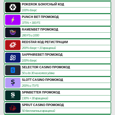
POKEROK БОНУСНЫЙ КОД
100% бонус
PUNCH BET ПРОМОКОД
375% + 300 FS
RAMENBET ПРОМОКОД
280 FS и 1000
REDSTAR КОД РЕГИСТРАЦИИ
200% бонус + 10 вращений
SAPPHIREBET ПРОМОКОД
100% бонус
SELECTOR CASINO ПРОМОКОД
50 и до 30 на колесе удачи
SLOTT CASINO ПРОМОКОД
200% и 75 FS
SPINBETTER ПРОМОКОД
130% + 30 вращений
SPRUT CASINO ПРОМОКОД
50 бесплатных вращений