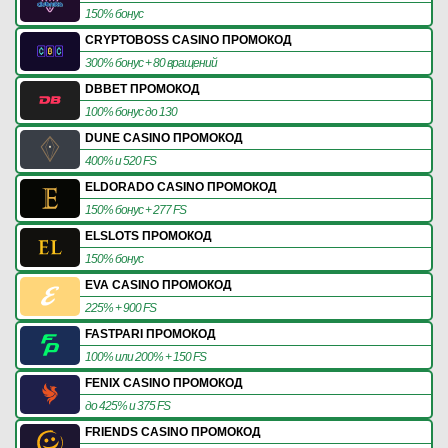
150% бонус
CRYPTOBOSS CASINO ПРОМОКОД
300% бонус + 80 вращений
DBBET ПРОМОКОД
100% бонус до 130
DUNE CASINO ПРОМОКОД
400% и 520 FS
ELDORADO CASINO ПРОМОКОД
150% бонус + 277 FS
ELSLOTS ПРОМОКОД
150% бонус
EVA CASINO ПРОМОКОД
225% + 900 FS
FASTPARI ПРОМОКОД
100% или 200% + 150 FS
FENIX CASINO ПРОМОКОД
до 425% и 375 FS
FRIENDS CASINO ПРОМОКОД