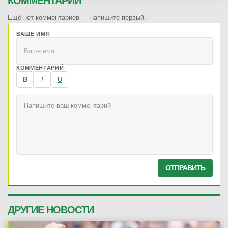
КОММЕНТАРИИ
Ещё нет комментариев — напишите первый.
ВАШЕ ИМЯ
КОММЕНТАРИЙ
B
I
U
ОТПРАВИТЬ
ДРУГИЕ НОВОСТИ