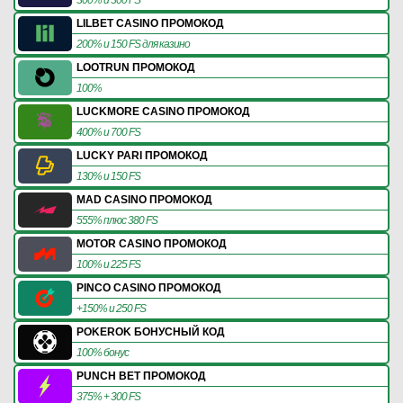
LILBET CASINO ПРОМОКОД
200% и 150 FS для казино
LOOTRUN ПРОМОКОД
100%
LUCKMORE CASINO ПРОМОКОД
400% и 700 FS
LUCKY PARI ПРОМОКОД
130% и 150 FS
MAD CASINO ПРОМОКОД
555% плюс 380 FS
MOTOR CASINO ПРОМОКОД
100% и 225 FS
PINCO CASINO ПРОМОКОД
+150% и 250 FS
POKEROK БОНУСНЫЙ КОД
100% бонус
PUNCH BET ПРОМОКОД
375% + 300 FS