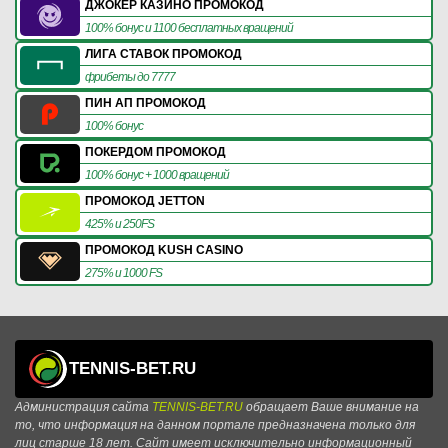
ДЖОКЕР КАЗИНО ПРОМОКОД
100% бонус и 1100 бесплатных вращений
ЛИГА СТАВОК ПРОМОКОД
фрибеты до 7777
ПИН АП ПРОМОКОД
100% бонус
ПОКЕРДОМ ПРОМОКОД
100% бонус + 1000 вращений
ПРОМОКОД JETTON
425% и 250FS
ПРОМОКОД KUSH CASINO
275% и 1000 FS
TENNIS-BET.RU
Администрация сайта
TENNIS-BET.RU
обращает Ваше внимание на
то, что информация на данном портале предназначена только для
лиц старше 18 лет. Сайт имеет исключительно информационный