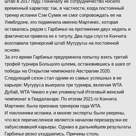
штаб в 2017 году. Поначалу их сотрудничество носило
временный характер: так, в частности, когда постоянный
тренер испанки Сэм Сумик не смог сопровождать ее на
Уимблдоне, его подменила именно Мартинес, которая
оставалась рядом с Гарбинье на протяжении двух недель и
фактически привела ее к титулу. Два года спустя Кончита
возглавила тренерский штаб Мугурусы на постоянной
основе.
За это время Гарбинье предприняла попытку взять третий
трофей турнира Большого шлема, остановившись в шаге от
победы на Открытом чемпионате Австралии 2020.
Следующий сезон стал одним из самых успешных в ее
карьере: Мугуруса выиграла три турнира, включая WTA
Дубай, WTA Чикаго и уже упомянутый Итоговый женский
чемпионат в Гвадалахаре. По итогам 2021-го Кончита
Мартинес была признана тренером года WTA.
И поклонники испанки, и многие эксперты были уверены,
что все перечисленное является началом перезагрузки ее
забуксовавшей карьеры. Однако в дальнейшем результаты
Гарбинье резко ухудшились. Причины столь