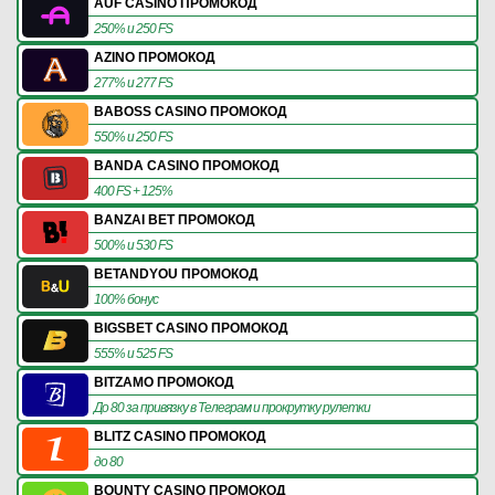
AUF CASINO ПРОМОКОД
250% и 250 FS
AZINO ПРОМОКОД
277% и 277 FS
BABOSS CASINO ПРОМОКОД
550% и 250 FS
BANDA CASINO ПРОМОКОД
400 FS + 125%
BANZAI BET ПРОМОКОД
500% и 530 FS
BETANDYOU ПРОМОКОД
100% бонус
BIGSBET CASINO ПРОМОКОД
555% и 525 FS
BITZAMO ПРОМОКОД
До 80 за привязку в Телеграм и прокрутку рулетки
BLITZ CASINO ПРОМОКОД
до 80
BOUNTY CASINO ПРОМОКОД