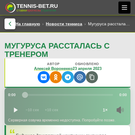
TENNIS-BET.RU
ставки
прогнозы
стратегии
На главную
Новости тенниса
Мугуруса рассталась с тренером
МУГУРУСА РАССТАЛАСЬ С
ТРЕНЕРОМ
АВТОР
ОБНОВЛЕНО
Алексей Вороненко
23 апреля 2023
0:00
0:00
1×
−10 сек
+10 сек
Серверная озвучка временно недоступна. Попробуйте позже.