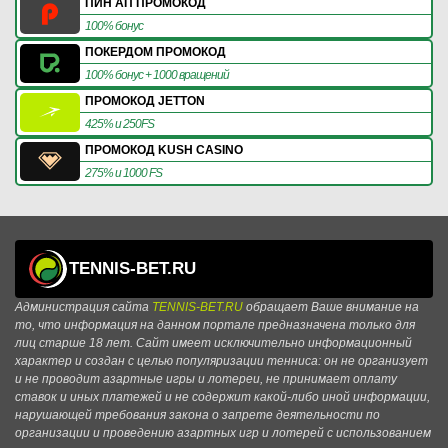
ПИН АП ПРОМОКОД
100% бонус
ПОКЕРДОМ ПРОМОКОД
100% бонус + 1000 вращений
ПРОМОКОД JETTON
425% и 250FS
ПРОМОКОД KUSH CASINO
275% и 1000 FS
TENNIS-BET.RU
Администрация сайта
TENNIS-BET.RU
обращает Ваше внимание на
то, что информация на данном портале предназначена только для
лиц старше 18 лет. Сайт имеет исключительно информационный
характер и создан с целью популяризации тенниса: он не организует
и не проводит азартные игры и лотереи, не принимает оплату
ставок и иных платежей и не содержит какой-либо иной информации,
нарушающей требования закона о запрете деятельности по
организации и проведению азартных игр и лотерей с использованием