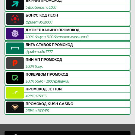
БК PARI ПРОМОКОД
5 фрибетов по 1000
БОНУС КОД ЛЕОН
фрибет до 20000
ДЖОКЕР КАЗИНО ПРОМОКОД
100% бонус и 1100 бесплатных вращений
ЛИГА СТАВОК ПРОМОКОД
фрибеты до 7777
ПИН АП ПРОМОКОД
100% бонус
ПОКЕРДОМ ПРОМОКОД
100% бонус + 1000 вращений
ПРОМОКОД JETTON
425% и 250FS
ПРОМОКОД KUSH CASINO
275% и 1000 FS