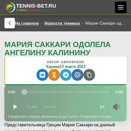
TENNIS-BET.RU
ставки
прогнозы
стратегии
На главную
Новости тенниса
Мария Саккари одолела Ангелину Калинину
МАРИЯ САККАРИ ОДОЛЕЛА
АНГЕЛИНУ КАЛИНИНУ
АВТОР
ОБНОВЛЕНО
Карина
13 марта 2023
0:00
0:00
1×
−10 сек
+10 сек
Серверная озвучка временно недоступна. Попробуйте позже.
Представительница Греции Мария Саккари на данный