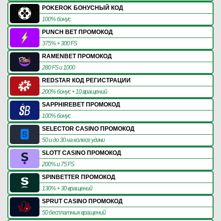
POKEROK БОНУСНЫЙ КОД
100% бонус
PUNCH BET ПРОМОКОД
375% + 300 FS
RAMENBET ПРОМОКОД
280 FS и 1000
REDSTAR КОД РЕГИСТРАЦИИ
200% бонус + 10 вращений
SAPPHIREBET ПРОМОКОД
100% бонус
SELECTOR CASINO ПРОМОКОД
50 и до 30 на колесе удачи
SLOTT CASINO ПРОМОКОД
200% и 75 FS
SPINBETTER ПРОМОКОД
130% + 30 вращений
SPRUT CASINO ПРОМОКОД
50 бесплатных вращений