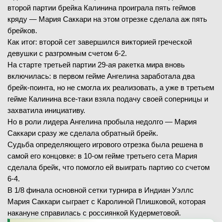
второй партии брейка Калинина проиграла пять геймов
кряду — Мария Саккари на этом отрезке сделала аж пять
брейков.
Как итог: второй сет завершился викторией греческой
девушки с разгромным счетом 6-2.
На старте третьей партии 29-ая ракетка мира вновь
включилась: в первом гейме Ангелина заработала два
брейк-поинта, но не смогла их реализовать, а уже в третьем
гейме Калинина все-таки взяла подачу своей соперницы и
захватила инициативу.
Но в роли лидера Ангелина пробыла недолго — Мария
Саккари сразу же сделала обратный брейк.
Судьба определяющего игрового отрезка была решена в
самой его концовке: в 10-ом гейме третьего сета Мария
сделала брейк, что помогло ей выиграть партию со счетом
6-4.
В 1/8 финала основной сетки турнира в Индиан Уэллс
Мария Саккари сыграет с Каролиной Плишковой, которая
накануне справилась с россиянкой Кудерметовой.