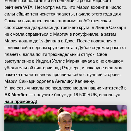
момент располагается на седьмой строчке мирового
рейтинга WTA. Несмотря на то, что Мария входит в число
сильнейших теннисисток планеты, начало этого года для
Саккари выдалось очень сложным: на АО греческая
спортсменка добралась до третьего круга, в Линце Саккари
не смогла справиться с Мартич в полуфинале, а затем
Мария дошла до ½ финала в Дохе. После поражения от
Плишковой в первом круге ивента в Дубае седьмая ракетка
планеты взяла почти трехнедельный отпуск. Свое
выступление в Индиан Уэллс Мария начала с не слишком
убедительной виктории над Роджерс, и накануне седьмая
ракетка планеты вновь проявила себя с лучшей стороны:
Мария Саккари одолела Ангелину Калинину.
У нас есть уникальное предложение для наших читателей в
БК Мелбет
— получите бонус до 19 500 RUB, используя
наш промокод!