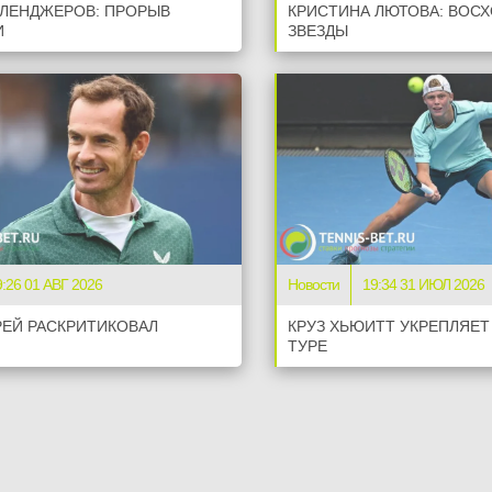
ЛЛЕНДЖЕРОВ: ПРОРЫВ
КРИСТИНА ЛЮТОВА: ВОС
И
ЗВЕЗДЫ
9:26 01 АВГ 2026
Новости
19:34 31 ИЮЛ 2026
РЕЙ РАСКРИТИКОВАЛ
КРУЗ ХЬЮИТТ УКРЕПЛЯЕТ
ТУРЕ