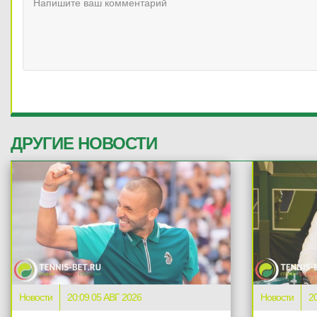
ДРУГИЕ НОВОСТИ
Новости
20:09 05 АВГ 2026
Новости
2