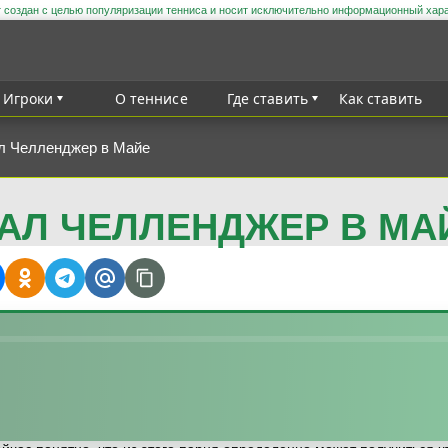
 создан с целью популяризации тенниса и носит исключительно информационный хар
Игроки
О теннисе
Где ставить
Как ставить
л Челленджер в Майе
АЛ ЧЕЛЛЕНДЖЕР В МА