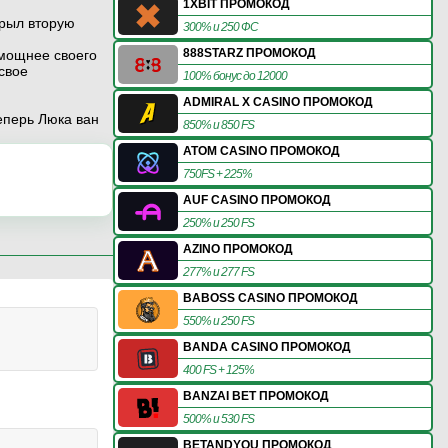
1XBIT ПРОМОКОД
крыл вторую
300% и 250 ФС
888STARZ ПРОМОКОД
 мощнее своего
свое
100% бонус до 12000
ADMIRAL X CASINO ПРОМОКОД
еперь Люка ван
850% и 850 FS
ATOM CASINO ПРОМОКОД
750FS + 225%
AUF CASINO ПРОМОКОД
250% и 250 FS
AZINO ПРОМОКОД
277% и 277 FS
BABOSS CASINO ПРОМОКОД
550% и 250 FS
BANDA CASINO ПРОМОКОД
400 FS + 125%
BANZAI BET ПРОМОКОД
500% и 530 FS
BETANDYOU ПРОМОКОД