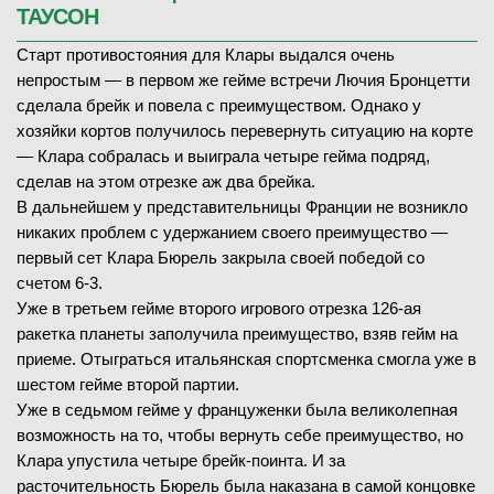
ТАУСОН
Старт противостояния для Клары выдался очень
непростым — в первом же гейме встречи Лючия Бронцетти
сделала брейк и повела с преимуществом. Однако у
хозяйки кортов получилось перевернуть ситуацию на корте
— Клара собралась и выиграла четыре гейма подряд,
сделав на этом отрезке аж два брейка.
В дальнейшем у представительницы Франции не возникло
никаких проблем с удержанием своего преимущество —
первый сет Клара Бюрель закрыла своей победой со
счетом 6-3.
Уже в третьем гейме второго игрового отрезка 126-ая
ракетка планеты заполучила преимущество, взяв гейм на
приеме. Отыграться итальянская спортсменка смогла уже в
шестом гейме второй партии.
Уже в седьмом гейме у француженки была великолепная
возможность на то, чтобы вернуть себе преимущество, но
Клара упустила четыре брейк-поинта. И за
расточительность Бюрель была наказана в самой концовке