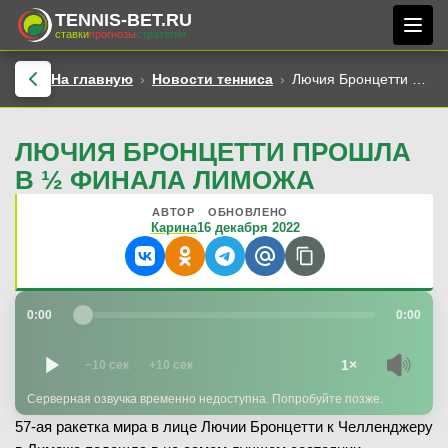
TENNIS-BET.RU
ставки
прогнозы
стратегии
На главную
Новости тенниса
Лючия Бронцетти прошла в ½ финала Лиможа
ЛЮЧИЯ БРОНЦЕТТИ ПРОШЛА
В ½ ФИНАЛА ЛИМОЖА
АВТОР
ОБНОВЛЕНО
Карина
16 декабря 2022
0:00
0:00
1×
−10 сек
+10 сек
Серверная озвучка временно недоступна. Попробуйте позже.
57-ая ракетка мира в лице Лючии Бронцетти к Челленджеру