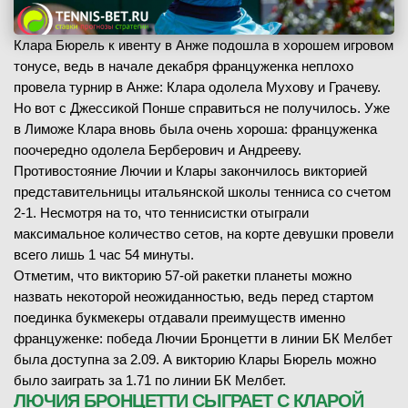
Клара Бюрель к ивенту в Анже подошла в хорошем игровом
тонусе, ведь в начале декабря француженка неплохо
провела турнир в Анже: Клара одолела Мухову и Грачеву.
Но вот с Джессикой Понше справиться не получилось. Уже
в Лиможе Клара вновь была очень хороша: француженка
поочередно одолела Берберович и Андрееву.
Противостояние Лючии и Клары закончилось викторией
представительницы итальянской школы тенниса со счетом
2-1. Несмотря на то, что теннисистки отыграли
максимальное количество сетов, на корте девушки провели
всего лишь 1 час 54 минуты.
Отметим, что викторию 57-ой ракетки планеты можно
назвать некоторой неожиданностью, ведь перед стартом
поединка букмекеры отдавали преимуществ именно
француженке: победа Лючии Бронцетти в линии БК Мелбет
была доступна за 2.09. А викторию Клары Бюрель можно
было заиграть за 1.71 по линии БК Мелбет.
ЛЮЧИЯ БРОНЦЕТТИ СЫГРАЕТ С КЛАРОЙ