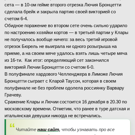
сета — в 10-ом гейме второго отрезка Лючия Бронцетти
сделала брейк и закрыла партию своей викторией со
счетом 6-4.
Обидное поражение во втором сете очень сильно ударило
по настроению хозяйки кортов — в третьей партии у Клары
не получалось вообще ничего: за весь третий игровой
отрезок Бюрель не выиграла ни одного розыгрыша на
приеме, а на своем мяче удалось взять лишь четыре мяча
из 16-ти. Как итог: определяющий сет закончился
викторией Лючии Бронцетти со счетом 6-0.
В полуфинале хардового Челленджера в Лиможе Лючия
Бронцетти сыграет с Кларой Таусон, которая в своем
полуфинале не без проблем одолела россиянку Варвару
Грачеву.
Сражение Клары и Лючии состоится 16 декабря в 20.30 по
московскому времени. Отметим, что ранее в туре датская и
итальянская девушки никогда не встречались.
Читайте
наш сайт,
чтобы узнавать про все