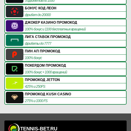
5 фрибетов по 1000
БОНУС КОД ЛЕОН
фрибет до 20000
ДЖОКЕР КАЗИНО ПРОМОКОД
100% бонус и 1100 бесплатных вращений
ЛИГА СТАВОК ПРОМОКОД
фрибеты до 7777
ПИН АП ПРОМОКОД
100% бонус
ПОКЕРДОМ ПРОМОКОД
100% бонус + 1000 вращений
ПРОМОКОД JETTON
425% и 250FS
ПРОМОКОД KUSH CASINO
275% и 1000 FS
TENNIS-BET.RU