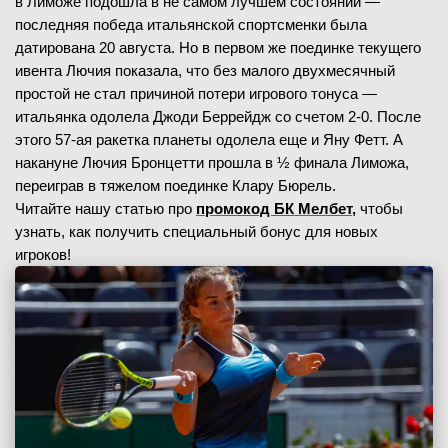
в Лиможе подошла в не самом лучшем состоянии —
последняя победа итальянской спортсменки была
датирована 20 августа. Но в первом же поединке текущего
ивента Лючия показала, что без малого двухмесячный
простой не стал причиной потери игрового тонуса —
итальянка одолела Джоди Беррейдж со счетом 2-0. После
этого 57-ая ракетка планеты одолела еще и Яну Фетт. А
накануне Лючия Бронцетти прошла в ½ финала Лиможа,
переиграв в тяжелом поединке Клару Бюрель.
Читайте нашу статью про
промокод БК Мелбет,
чтобы
узнать, как получить специальный бонус для новых
игроков!