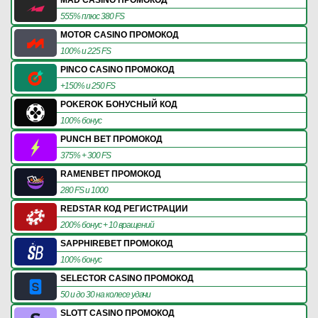
MAD CASINO ПРОМОКОД
555% плюс 380 FS
MOTOR CASINO ПРОМОКОД
100% и 225 FS
PINCO CASINO ПРОМОКОД
+150% и 250 FS
POKEROK БОНУСНЫЙ КОД
100% бонус
PUNCH BET ПРОМОКОД
375% + 300 FS
RAMENBET ПРОМОКОД
280 FS и 1000
REDSTAR КОД РЕГИСТРАЦИИ
200% бонус + 10 вращений
SAPPHIREBET ПРОМОКОД
100% бонус
SELECTOR CASINO ПРОМОКОД
50 и до 30 на колесе удачи
SLOTT CASINO ПРОМОКОД