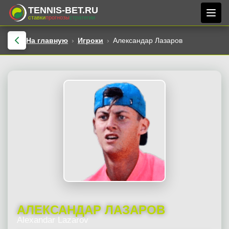
TENNIS-BET.RU
ставки
прогнозы
стратегии
На главную
Игроки
Александар Лазаров
АЛЕКСАНДАР ЛАЗАРОВ
Alexandar Lazarov