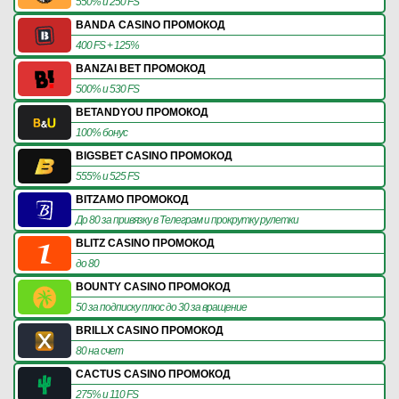
550% и 250 FS
BANDA CASINO ПРОМОКОД
400 FS + 125%
BANZAI BET ПРОМОКОД
500% и 530 FS
BETANDYOU ПРОМОКОД
100% бонус
BIGSBET CASINO ПРОМОКОД
555% и 525 FS
BITZAMO ПРОМОКОД
До 80 за привязку в Телеграм и прокрутку рулетки
BLITZ CASINO ПРОМОКОД
до 80
BOUNTY CASINO ПРОМОКОД
50 за подписку плюс до 30 за вращение
BRILLX CASINO ПРОМОКОД
80 на счет
CACTUS CASINO ПРОМОКОД
275% и 110 FS