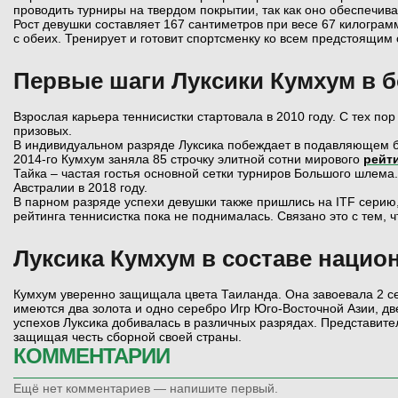
проводить турниры на твердом покрытии, так как оно обеспечив
Рост девушки составляет 167 сантиметров при весе 67 килограмм
с обеих. Тренирует и готовит спортсменку ко всем предстоящим
Первые шаги Луксики Кумхум в 
Взрослая карьера теннисистки стартовала в 2010 году. С тех по
призовых.
В индивидуальном разряде Луксика побеждает в подавляющем бо
2014-го Кумхум заняла 85 строчку элитной сотни мирового
рейт
Тайка – частая гостья основной сетки турниров Большого шлема
Австралии в 2018 году.
В парном разряде успехи девушки также пришлись на ITF серию,
рейтинга теннисистка пока не поднималась. Связано это с тем,
Луксика Кумхум в составе нацио
Кумхум уверенно защищала цвета Таиланда. Она завоевала 2 с
имеются два золота и одно серебро Игр Юго-Восточной Азии, две
успехов Луксика добивалась в различных разрядах. Представите
защищая честь сборной своей страны.
КОММЕНТАРИИ
Ещё нет комментариев — напишите первый.