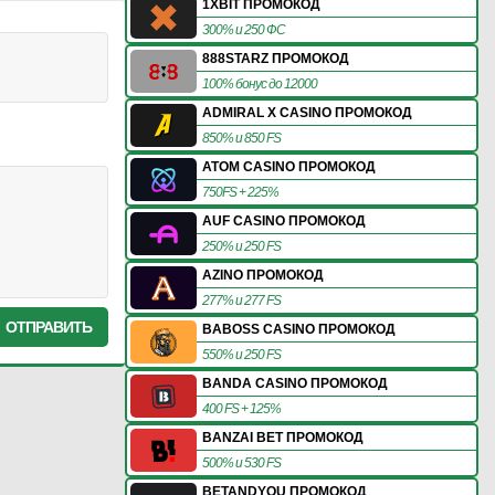
1XBIT ПРОМОКОД
300% и 250 ФС
888STARZ ПРОМОКОД
100% бонус до 12000
ADMIRAL X CASINO ПРОМОКОД
850% и 850 FS
ATOM CASINO ПРОМОКОД
750FS + 225%
AUF CASINO ПРОМОКОД
250% и 250 FS
AZINO ПРОМОКОД
277% и 277 FS
ОТПРАВИТЬ
BABOSS CASINO ПРОМОКОД
550% и 250 FS
BANDA CASINO ПРОМОКОД
400 FS + 125%
BANZAI BET ПРОМОКОД
500% и 530 FS
BETANDYOU ПРОМОКОД