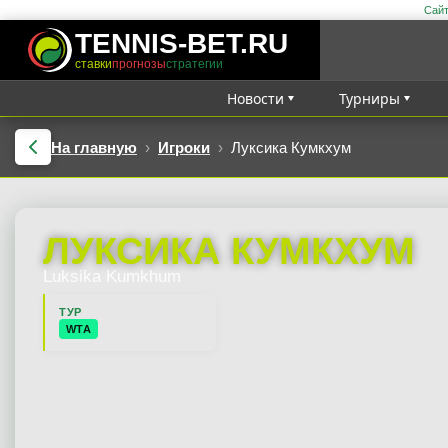
Сайт
TENNIS-BET.RU
ставки
прогнозы
стратегии
Новости
Турниры
На главную
Игроки
Луксика Кумкхум
ЛУКСИКА КУМКХУМ
Luksika Kumkhum
ТУР
WTA