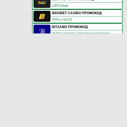
100% бонус
BIGSBET CASINO ПРОМОКОД
555% и 525 FS
BITZAMO ПРОМОКОД
До 80 за привязку в Телеграм и прокрутку
рулетки
BLITZ CASINO ПРОМОКОД
до 80
BOUNTY CASINO ПРОМОКОД
50 за подписку плюс до 30 за вращение
BRILLX CASINO ПРОМОКОД
80 на счет
TENNIS-BET.RU, 2026
©
CACTUS CASINO ПРОМОКОД
275% и 110 FS
только для совершеннолетних
18+
CASINO BOOI ПРОМОКОД
не является БК, казино или румом
!
бонус 225% и 100 FS
CASINO RA ПРОМОКОД
на сайте используются куки
✓
150% бонус + 210 вращений