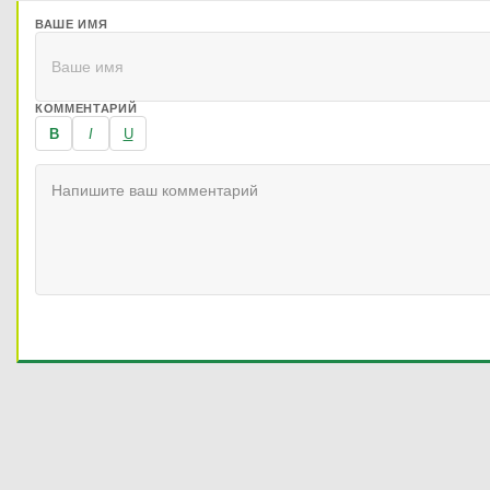
ВАШЕ ИМЯ
КОММЕНТАРИЙ
B
I
U