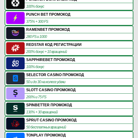
100% бонус
PUNCH BET ПРОМОКОД
375% + 300 FS
RAMENBET ПРОМОКОД
280 FS и 1000
REDSTAR КОД РЕГИСТРАЦИИ
200% бонус + 10 вращений
SAPPHIREBET ПРОМОКОД
100% бонус
SELECTOR CASINO ПРОМОКОД
50 и до 30 на колесе удачи
SLOTT CASINO ПРОМОКОД
200% и 75 FS
SPINBETTER ПРОМОКОД
130% + 30 вращений
SPRUT CASINO ПРОМОКОД
50 бесплатных вращений
TONPLAY ПРОМОКОД