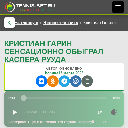
TENNIS-BET.RU
ставки
прогнозы
стратегии
На главную
Новости тенниса
Кристиан Гарин сенсационно обыграл Каспера Рууда
КРИСТИАН ГАРИН
СЕНСАЦИОННО ОБЫГРАЛ
КАСПЕРА РУУДА
АВТОР
ОБНОВЛЕНО
Карина
13 марта 2023
0:00
0:00
1×
−10 сек
+10 сек
Серверная озвучка временно недоступна. Попробуйте позже.