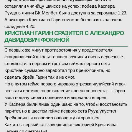
оставляли чилийцу шансов на успех: победа Каспера
Рууда в линии БК Мелбет была доступна за скромные 1.23.
А викторию Кристиана Гарина можно было взять за очень
солидные 4.20.
КРИСТИАН ГАРИН СРАЗИТСЯ С АЛЕХАНДРО
ДАВИДОВИЧ ФОКИНОЙ
С первых же минут противостояния у представителя
скандинавской школы тенниса возникли очень серьезные
сложности: в первом и третьем геймах первого сета
Кристиан суммарно заработал три брейк-поинта, но
сделать брейк Гарин так и не смог.
Но в пятом гейме первого игрового отрезка чилийский игрок
все-таки сломил сопротивление своего оппонента — Гарин
взял подачу своего соперника и вырвался вперед.
У Каспера были лишь один шанс на то, чтобы восстановить
паритет, но в шестом гейме первого сета Рууд упустил
брейк-поинт и позволил оппоненту оторваться.
Как итог: первый сет завершился викторией Кристиана
Гарина со счетом 6-4.