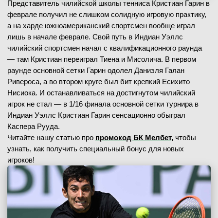
Представитель чилийской школы тенниса Кристиан Гарин в
феврале получил не слишком солидную игровую практику,
а на харде южноамериканский спортсмен вообще играл
лишь в начале феврале. Свой путь в Индиан Уэллс
чилийский спортсмен начал с квалификационного раунда
— там Кристиан переиграл Тиена и Мисолича. В первом
раунде основной сетки Гарин одолел Даниэля Галан
Ривероса, а во втором круге был бит крепкий Есихито
Нисиока. И останавливаться на достигнутом чилийский
игрок не стал — в 1/16 финала основной сетки турнира в
Индиан Уэллс Кристиан Гарин сенсационно обыграл
Каспера Рууда.
Читайте нашу статью про
промокод БК Мелбет,
чтобы
узнать, как получить специальный бонус для новых
игроков!