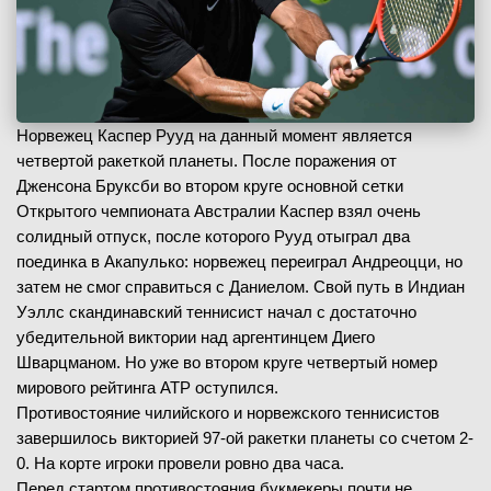
Норвежец Каспер Рууд на данный момент является
четвертой ракеткой планеты. После поражения от
Дженсона Бруксби во втором круге основной сетки
Открытого чемпионата Австралии Каспер взял очень
солидный отпуск, после которого Рууд отыграл два
поединка в Акапулько: норвежец переиграл Андреоцци, но
затем не смог справиться с Даниелом. Свой путь в Индиан
Уэллс скандинавский теннисист начал с достаточно
убедительной виктории над аргентинцем Диего
Шварцманом. Но уже во втором круге четвертый номер
мирового рейтинга АТР оступился.
Противостояние чилийского и норвежского теннисистов
завершилось викторией 97-ой ракетки планеты со счетом 2-
0. На корте игроки провели ровно два часа.
Перед стартом противостояния букмекеры почти не