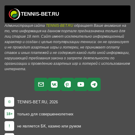
TENNIS-BET.RU
Администрация сайта
TENNIS-BET.RU
обращает Ваше внимание на
то, что информация на данном портале предназначена только для
лиц старше 18 лет. Сайт имеет исключительно информационный
характер и создан с целью популяризации тенниса: он не организует
и не проводит азартные игры и лотереи, не принимает оплату
ставок и иных платежей и не содержит какой-либо иной информации,
нарушающей требования закона о запрете деятельности по
организации и проведению азартных игр и лотерей с использованием
интернета.
TENNIS-BET.RU, 2026
©
только для совершеннолетних
18+
не является БК, казино или румом
!