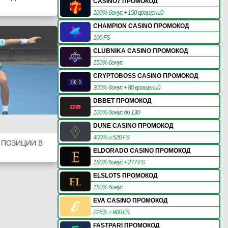
CASINO7 ПРОМОКОД
100% бонус + 150 вращений
CHAMPION CASINO ПРОМОКОД
100 FS
CLUBNIKA CASINO ПРОМОКОД
150% бонус
CRYPTOBOSS CASINO ПРОМОКОД
300% бонус + 80 вращений
DBBET ПРОМОКОД
100% бонус до 130
DUNE CASINO ПРОМОКОД
400% и 520 FS
 ПОЗИЦИИ В
ELDORADO CASINO ПРОМОКОД
150% бонус + 277 FS
ELSLOTS ПРОМОКОД
150% бонус
EVA CASINO ПРОМОКОД
225% + 900 FS
FASTPARI ПРОМОКОД