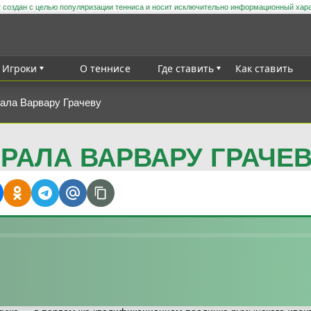
 создан с целью популяризации тенниса и носит исключительно информационный хар
Игроки
О теннисе
Где ставить
Как ставить
ала Варвару Грачеву
РАЛА ВАРВАРУ ГРАЧЕ