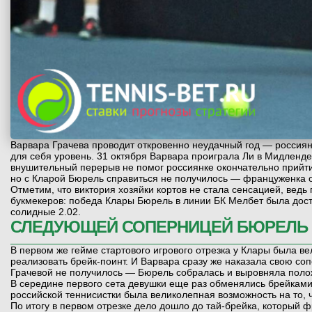
Варвара Грачева проводит откровенно неудачный год — россиянка
для себя уровень. 31 октября Варвара проиграла Ли в Мидленде
внушительный перерыв не помог россиянке окончательно прийт
но с Кларой Бюрель справиться не получилось — француженка од
Отметим, что виктория хозяйки кортов не стала сенсацией, ве
букмекеров: победа Клары Бюрель в линии БК Мелбет была досту
солидные 2.02.
СЛЕДУЮЩЕЙ СОПЕРНИЦЕЙ БЮРЕЛЬ 
В первом же гейме стартового игрового отрезка у Клары была в
реализовать брейк-поинт. И Варвара сразу же наказала свою соп
Грачевой не получилось — Бюрель собралась и выровняла полож
В середине первого сета девушки еще раз обменялись брейками 
российской теннисистки была великолепная возможность на то, 
По итогу в первом отрезке дело дошло до тай-брейка, который ф