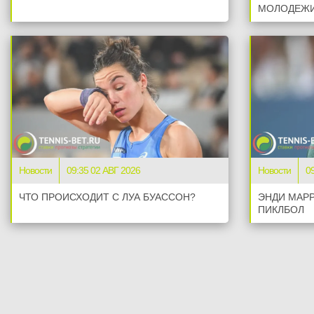
МОЛОДЕЖ
Новости
09:35 02 АВГ 2026
Новости
0
ЧТО ПРОИСХОДИТ С ЛУА БУАССОН?
ЭНДИ МАР
ПИКЛБОЛ