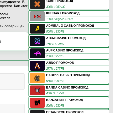
1XBIT ПРОМОКОД
реимущество. В
ество. Как итог:
300% и 250 ФС
888STARZ ПРОМОКОД
овсем
бежала
100% бонус до 12000
щей соперницей
ADMIRAL X CASINO ПРОМОКОД
850% и 850 FS
ATOM CASINO ПРОМОКОД
!
750FS + 225%
AUF CASINO ПРОМОКОД
250% и 250 FS
AZINO ПРОМОКОД
277% и 277 FS
BABOSS CASINO ПРОМОКОД
550% и 250 FS
BANDA CASINO ПРОМОКОД
400 FS + 125%
BANZAI BET ПРОМОКОД
500% и 530 FS
BETANDYOU ПРОМОКОД