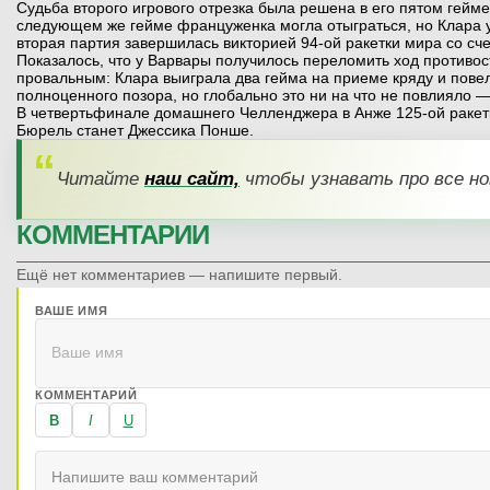
Судьба второго игрового отрезка была решена в его пятом гейм
следующем же гейме француженка могла отыграться, но Клара уп
вторая партия завершилась викторией 94-ой ракетки мира со сче
Показалось, что у Варвары получилось переломить ход противос
провальным: Клара выиграла два гейма на приеме кряду и повел
полноценного позора, но глобально это ни на что не повлияло —
В четвертьфинале домашнего Челленджера в Анже 125-ой ракет
Бюрель станет Джессика Понше.
Читайте
наш сайт,
чтобы узнавать про все но
КОММЕНТАРИИ
Ещё нет комментариев — напишите первый.
ВАШЕ ИМЯ
КОММЕНТАРИЙ
B
I
U