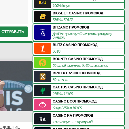
100% бонус
BIGSBET CASINO ПРОМОКОД
555% и 525 FS
BITZAMO ПРОМОКОД
ОТПРАВИТЬ
До 80 за привязку в Телеграм и прокрутку
рулетки
BLITZ CASINO ПРОМОКОД
до 80
BOUNTY CASINO ПРОМОКОД
50 за подписку плюс до 30 за вращение
BRILLX CASINO ПРОМОКОД
80 на счет
CACTUS CASINO ПРОМОКОД
275% и 110 FS
CASINO BOOI ПРОМОКОД
бонус 225% и 100 FS
CASINO RA ПРОМОКОД
150% бонус + 210 вращений
ХОЖДЕНИЕ