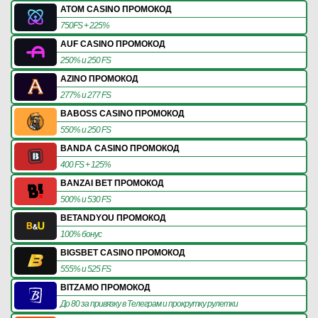
ATOM CASINO ПРОМОКОД
750FS + 225%
AUF CASINO ПРОМОКОД
250% и 250 FS
AZINO ПРОМОКОД
277% и 277 FS
BABOSS CASINO ПРОМОКОД
550% и 250 FS
BANDA CASINO ПРОМОКОД
400 FS + 125%
BANZAI BET ПРОМОКОД
500% и 530 FS
BETANDYOU ПРОМОКОД
100% бонус
BIGSBET CASINO ПРОМОКОД
555% и 525 FS
BITZAMO ПРОМОКОД
До 80 за привязку в Телеграм и прокрутку рулетки