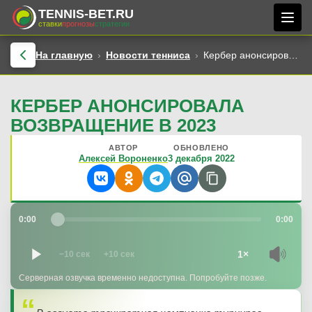
TENNIS-BET.RU
ставки
прогнозы
стратегии
На главную
Новости тенниса
Кербер анонсировала возвращение в 2023
КЕРБЕР АНОНСИРОВАЛА
ВОЗВРАЩЕНИЕ В 2023
АВТОР
ОБНОВЛЕНО
Алексей Вороненко
3 декабря 2022
0:00
0:00
1×
−10 сек
+10 сек
Серверная озвучка временно недоступна. Попробуйте позже.