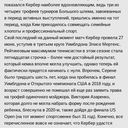
показался Кербер наиболее вдохновляющим, ведь три из
четырех трофеев турниров Большого шлема, завоеванных
в период активных выступлений, пришлись именно на тот
период, когда Ким приходилось совмещать семейные
хлопоты и профессиональный спорт.
Свой последний на данный момент матч Кербер провела 27
июня, уступив в третьем круге Уимблдона Элисе Мертенс.
Рейтинговым максимумом теннисистки в этом сезоне стала
пятнадцатая строчка – более чем достойный результат,
который немка вполне могла улучшить, однако теперь ей
фактически придется начинать с нуля. Впрочем, Серене
было тридцать шесть лет, когда она пробилась в финал
Уимблдона и Открытого чемпионата США в 2018 году, и
возраст совершенно не помешал ей еще раз заявить права
на трофей одиночного мэйджора. Виктория Азаренко,
которая долго не могла набрать форму после рождения
ребенка, блеснула в 2020-м, также дойдя до финала US
Open (на тот момент спортсменке был 31 год). Конечно, все
перечисленное вовсе не означает, что Кербер удастся