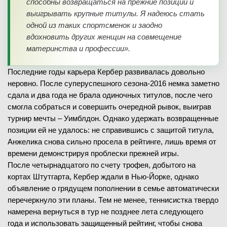
способны возвращаться на прежние позиции и
выигрывать крупные титулы. Я надеюсь стать
одной из таких спортсменок и заодно
вдохновить других женщин на совмещение
материнства и профессии».
Последние годы карьера Кербер развивалась довольно
неровно. После суперуспешного сезона-2016 немка заметно
сдала и два года не брала одиночных титулов, после чего
смогла собраться и совершить очередной рывок, выиграв
турнир мечты – Уимблдон. Однако удержать возвращенные
позиции ей не удалось: не справившись с защитой титула,
Анжелика снова сильно просела в рейтинге, лишь время от
времени демонстрируя проблески прежней игры.
После четырнадцатого по счету трофея, добытого на
кортах Штутгарта, Кербер ждали в Нью-Йорке, однако
объявление о грядущем пополнении в семье автоматически
перечеркнуло эти планы. Тем не менее, теннисистка твердо
намерена вернуться в тур не позднее лета следующего
года и использовать защищенный рейтинг, чтобы снова