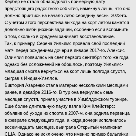
Кербер не стала обнародовать примерную дату
предстоящего радостного события, намекнув лишь, что оно
должно прийтись на начало либо середину весны 2023-го.
С учетом этого перспектива выхода на корт летом кажется
довольно амбициозной задачей, особенно если вспомнить
о том, сколько в среднем занимает восстановление.
Так, к примеру, Серена Уильямс провела свой последний
матч перед рождением дочери в январе 2017-го. Алексис
Олимпия появилась на свет первого сентября того же года,
однако без осложнений не обошлось, поэтому Уильямс-
младшая смогла вернуться на корт лишь полгода спустя,
сыграв в Индиан-Уэллсе.
Виктория Азаренко стала матерью несколькими месяцами
ранее, в декабре 2016-го. В тур она вернулась семь
месяцев спустя, приняв участие в Уимблдонском турнире.
Еще более длительную паузу взяла Ким Клейстерс:
объявив об уходе из спорта в 2007-м, она родила первенца
в феврале следующего года, а когда дочери исполнилось
восемнадцать месяцев, выиграла Открытый чемпионат
США. Однако не исключено, что именно пример бельгийки