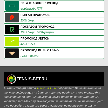
ЛИГА СТАВОК ПРОМОКОД
фрибеты до 7777
ПИН АП ПРОМОКОД
100% бонус
ПОКЕРДОМ ПРОМОКОД
100% бонус + 1000 вращений
ПРОМОКОД JETTON
425% и 250FS
ПРОМОКОД KUSH CASINO
275% и 1000 FS
TENNIS-BET.RU
Администрация сайта
TENNIS-BET.RU
обращает Ваше внимание на
то, что информация на данном портале предназначена только для
лиц старше 18 лет. Сайт имеет исключительно информационный
характер и создан с целью популяризации тенниса: он не организует
и не проводит азартные игры и лотереи, не принимает оплату