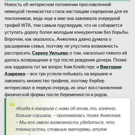
Новость об интересном положении прославленной
немецкой теннисистки стала настоящим сюрпризом для ее
поклонников, ведь еще в мае она завоевала очередной
трофей WTA, тем самым подтвердив, что не собирается
уступать дорогу более молодым конкуренткам без борьбы.
Впрочем, как оказалось, Анжелика давно думала о
расширении семьи, поэтому не упустила возможность
расспросить
Серену Уильямс
о том, насколько тяжело ей
далось возвращение в тур после рождения дочери. Позже
она задавала тот же вопрос Ким Клейстерс и
Виктории
Азаренко
– все три успели побывать на вершине и
завоевать множество трофеев, поэтому Кербер
интересовал в первую очередь их опыт восстановления
физической формы после беременности и родов.
«Когда я говорила с ними об этом, то, конечно,
больше слушала, – признавалась позже Анжелика.
– Мы все имели возможность убедиться, что
теннисистки, ставшие матерями, вполне