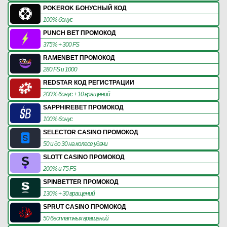
POKEROK БОНУСНЫЙ КОД
100% бонус
PUNCH BET ПРОМОКОД
375% + 300 FS
RAMENBET ПРОМОКОД
280 FS и 1000
REDSTAR КОД РЕГИСТРАЦИИ
200% бонус + 10 вращений
SAPPHIREBET ПРОМОКОД
100% бонус
SELECTOR CASINO ПРОМОКОД
50 и до 30 на колесе удачи
SLOTT CASINO ПРОМОКОД
200% и 75 FS
SPINBETTER ПРОМОКОД
130% + 30 вращений
SPRUT CASINO ПРОМОКОД
50 бесплатных вращений