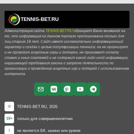
TENNIS-BET.RU
Администрация сайта
TENNIS-BET.RU
обращает Ваше внимание на
то, что информация на данном портале предназначена только для
лиц старше 18 лет. Сайт имеет исключительно информационный
характер и создан с целью популяризации тенниса: он не организует
и не проводит азартные игры и лотереи, не принимает оплату
ставок и иных платежей и не содержит какой-либо иной информации,
нарушающей требования закона о запрете деятельности по
организации и проведению азартных игр и лотерей с использованием
интернета.
TENNIS-BET.RU, 2026
©
только для совершеннолетних
18+
не является БК, казино или румом
!