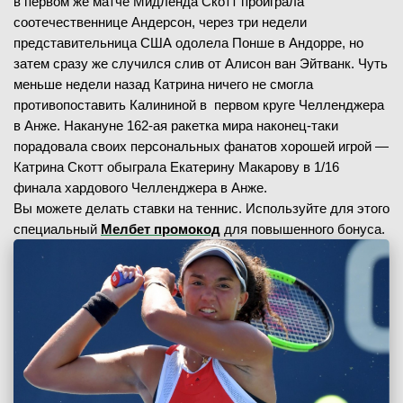
в первом же матче Мидленда Скотт проиграла
соотечественнице Андерсон, через три недели
представительница США одолела Понше в Андорре, но
затем сразу же случился слив от Алисон ван Эйтванк. Чуть
меньше недели назад Катрина ничего не смогла
противопоставить Калининой в первом круге Челленджера
в Анже. Накануне 162-ая ракетка мира наконец-таки
порадовала своих персональных фанатов хорошей игрой —
Катрина Скотт обыграла Екатерину Макарову в 1/16
финала хардового Челленджера в Анже.
Вы можете делать ставки на теннис. Используйте для этого
специальный
Мелбет промокод
для повышенного бонуса.