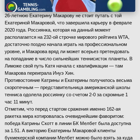
26-летнюю Екатерину Макарову не стоит путать с той
Екатериной Макаровой, что завершила карьеру в феврале
2020 года. Россиянка, которая на данный момент
располагается на 232-ой строчке мирового рейтинга WTA,
достаточно поздно начала играть на профессиональном
уровне, и Макарова вряд ли может всерьез претендовать
на попадание в число сильнейших теннисисток планеты. В
Лиможе свой путь Катя начала с квалификации — там
Макарова переиграла Инуэ Хин.
Противостояние Катрины и Екатерины получилось весьма
скоротечным — представительница американской школы
тенниса одолела россиянку со счетом 2-0 за скромные 1
час 11 минут.
Отметим, что перед стартом сражения именно 162-ая
ракетка мира котировалась очевиднейшим фаворитом:
победа Катрины Скотт в линии БК Мелбет была доступна
за 1.51. А викторию Екатерины Макаровой клиенты
букмекерской компании Мелбет можно было взять за куда