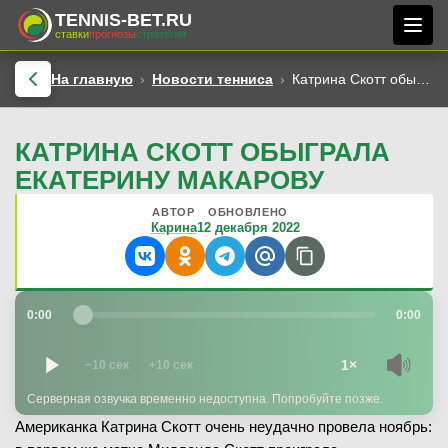
TENNIS-BET.RU
ставки
прогнозы
стратегии
На главную
Новости тенниса
Катрина Скотт обыграла Екатерину Макарову
КАТРИНА СКОТТ ОБЫГРАЛА
ЕКАТЕРИНУ МАКАРОВУ
АВТОР
ОБНОВЛЕНО
Карина
12 декабря 2022
0:00
0:00
1×
−10 сек
+10 сек
Серверная озвучка временно недоступна. Попробуйте позже.
Американка Катрина Скотт очень неудачно провела ноябрь: