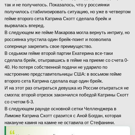
так и не получилось. Показалось, что у россиянки
получилось стабилизировать ситуацию, но уже в четвертом
гейме второго сета Катрина Скотт сделала брейк и
вырвалась вперед.
В следующем же гейме Макарова могла вернуть интригу, но
россиянка упустила один брейк-поинт и позволила
сопернице закрепить свое преимущество.
В седьмом гейме второй партии Екатерина все-таки
сделала брейк, отыгравшись в гейме на приеме со счета 0-
40. Но потеря собственной подачи не ударило по
настроению представительницы США: в восьмом гейме
второго сета Катрина сделала еще один брейк.
И на этот раз отыграться девушка из России отыграться не
смогла: второй отрезок закончился победой Катрины Скотт
со счетом 6-3.
В следующем раунде основной сетки Челленджера в
Лиможе Катрина Скотт сразится с Аной Богдан, которая
накануне камня на камне не оставила от Стефанини.