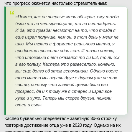
что прогресс окажется настолько стремительным:
«Помню, как он впервые меня обыграл, ему тогда
было то ли четырнадцать, то ли пятнадцать.
И да, это правда: несмотря на то, что тогда я
еще играл получше, чем он, в тот день у меня не
шло. Мы играли в формате реального матча, я
предложил провести один сет. И точно помню,
что итоговый счет оказался то ли 6:2, то ли 6:3
в его пользу. Каспера это развеселило, конечно,
мы еще долго об этом вспоминали. Однако после
того матча мы играли друг с другом уже не так
часто, потому что главной целью было его
прогресс, да и к тому же я старел и играл все
хуже и хуже. Теперь мы скорее друзья, нежели
отец и сын».
Каспер буквально «перелетел» заветную 39-ю строчку,
повторив достижение отца уже в 2020 году. Однако на их
взаимоотношениях это не сказалось: отчасти потому, что