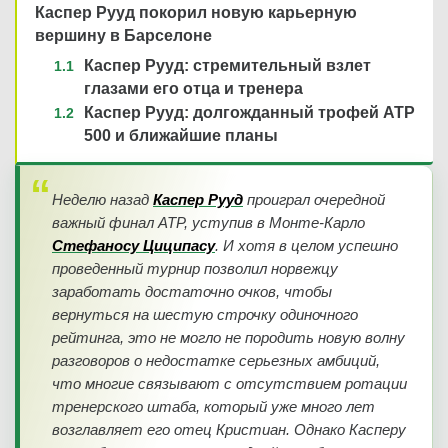
Каспер Рууд покорил новую карьерную
вершину в Барселоне
Каспер Рууд: стремительный взлет
глазами его отца и тренера
Каспер Рууд: долгожданный трофей ATP
500 и ближайшие планы
Неделю назад
Каспер Рууд
проиграл очередной
важный финал ATP, уступив в Монте-Карло
Стефаносу Циципасу
. И хотя в целом успешно
проведенный турнир позволил норвежцу
заработать достаточно очков, чтобы
вернуться на шестую строчку одиночного
рейтинга, это не могло не породить новую волну
разговоров о недостатке серьезных амбиций,
что многие связывают с отсутствием ротации
тренерского штаба, который уже много лет
возглавляет его отец Кристиан. Однако Касперу