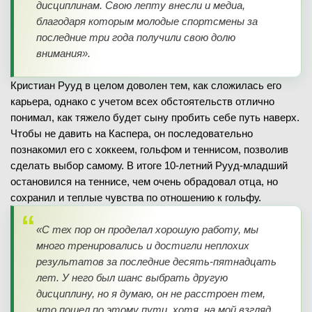
дисциплинам. Свою лепту внесли и медиа,
благодаря которым молодые спортсмены за
последние три года получили свою долю
внимания».
Кристиан Рууд в целом доволен тем, как сложилась его
карьера, однако с учетом всех обстоятельств отлично
понимал, как тяжело будет сыну пробить себе путь наверх.
Чтобы не давить на Каспера, он последовательно
познакомил его с хоккеем, гольфом и теннисом, позволив
сделать выбор самому. В итоге 10-летний Рууд-младший
остановился на теннисе, чем очень обрадовал отца, но
сохранил и теплые чувства по отношению к гольфу.
«С тех пор он проделал хорошую работу, мы
много тренировались и достигли неплохих
результатов за последние десять-пятнадцать
лет. У него был шанс выбрать другую
дисциплину, но я думаю, он не расстроен тем,
что пошел по этому пути, хотя, на мой взгляд,