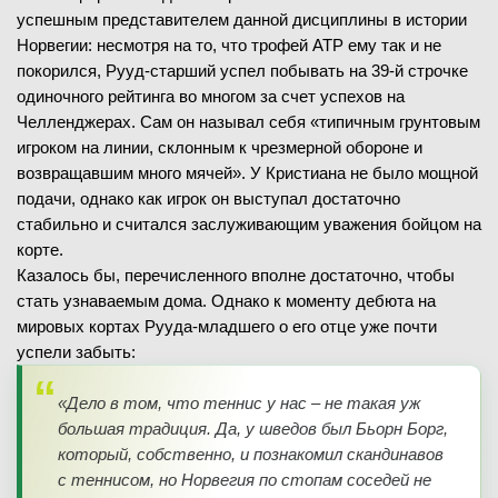
успешным представителем данной дисциплины в истории
Норвегии: несмотря на то, что трофей ATP ему так и не
покорился, Рууд-старший успел побывать на 39-й строчке
одиночного рейтинга во многом за счет успехов на
Челленджерах. Сам он называл себя «типичным грунтовым
игроком на линии, склонным к чрезмерной обороне и
возвращавшим много мячей». У Кристиана не было мощной
подачи, однако как игрок он выступал достаточно
стабильно и считался заслуживающим уважения бойцом на
корте.
Казалось бы, перечисленного вполне достаточно, чтобы
стать узнаваемым дома. Однако к моменту дебюта на
мировых кортах Рууда-младшего о его отце уже почти
успели забыть:
«Дело в том, что теннис у нас – не такая уж
большая традиция. Да, у шведов был Бьорн Борг,
который, собственно, и познакомил скандинавов
с теннисом, но Норвегия по стопам соседей не