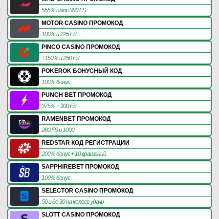
555% плюс 380 FS
MOTOR CASINO ПРОМОКОД
100% и 225 FS
PINCO CASINO ПРОМОКОД
+150% и 250 FS
POKEROK БОНУСНЫЙ КОД
100% бонус
PUNCH BET ПРОМОКОД
375% + 300 FS
RAMENBET ПРОМОКОД
280 FS и 1000
REDSTAR КОД РЕГИСТРАЦИИ
200% бонус + 10 вращений
SAPPHIREBET ПРОМОКОД
100% бонус
SELECTOR CASINO ПРОМОКОД
50 и до 30 на колесе удачи
SLOTT CASINO ПРОМОКОД