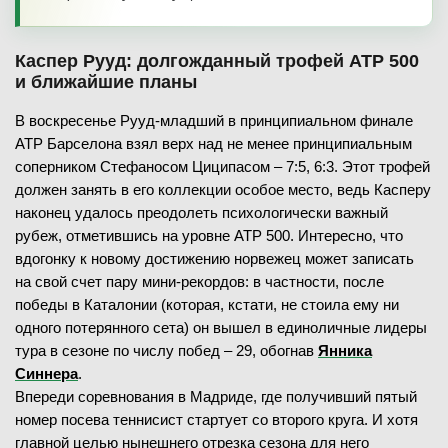
Каспер Рууд: долгожданный трофей ATP 500
и ближайшие планы
В воскресенье Рууд-младший в принципиальном финале
ATP Барселона взял верх над не менее принципиальным
соперником Стефаносом Циципасом – 7:5, 6:3. Этот трофей
должен занять в его коллекции особое место, ведь Касперу
наконец удалось преодолеть психологически важный
рубеж, отметившись на уровне ATP 500. Интересно, что
вдогонку к новому достижению норвежец может записать
на свой счет пару мини-рекордов: в частности, после
победы в Каталонии (которая, кстати, не стоила ему ни
одного потерянного сета) он вышел в единоличные лидеры
тура в сезоне по числу побед – 29, обогнав
Янника
Синнера
.
Впереди соревнования в Мадриде, где получивший пятый
номер посева теннисист стартует со второго круга. И хотя
главной целью нынешнего отрезка сезона для него