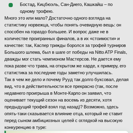
Бостад, Кицбюэль, Сан-Диего, Кашкайш – по
одному трофею.
Много это или мало? Достаточно одного взгляда на
статистику норвежца, чтобы понять очевидную вещь: он
способен на гораздо большее. И вопрос даже не в
количестве проигранных финалов, а в их «стоимости» и
качестве: так, Каспер трижды боролся за трофей турниров
Большого шлема, был в шаге от победы на Nitto ATP Finals,
дважды мог стать чемпионом Мастерсов. Не дается ему
пока разве что трава, на открытом же харде, к примеру, его
статистика за последние годы заметно улучшилась.
Так в чем же дело и почему Рууд так долго буксовал, делая
вид, что в действительности все прекрасно (так, после
недавнего проигрыша в Монте-Карло он заявил, что
оценивает текущий сезон на восемь из десяти, хотя
предыдущий трофей взял год назад)? Возможно, здесь
опять-таки сказывается влияние отца, который не ставит
перед сыном амбициозных целей с оглядкой на высокую
конкуренцию в туре: