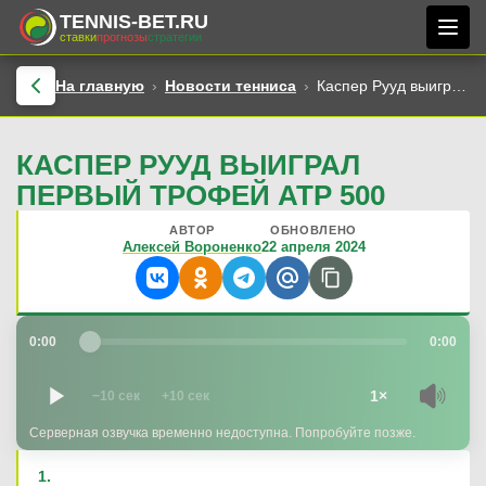
TENNIS-BET.RU
ставки
прогнозы
стратегии
На главную
Новости тенниса
Каспер Рууд выиграл первый трофей ATP 500
КАСПЕР РУУД ВЫИГРАЛ
ПЕРВЫЙ ТРОФЕЙ ATP 500
АВТОР
ОБНОВЛЕНО
Алексей Вороненко
22 апреля 2024
0:00
0:00
1×
−10 сек
+10 сек
Серверная озвучка временно недоступна. Попробуйте позже.