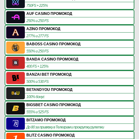
750FS + 225%
AUF CASINO ПРОМОКОД
250% и 250 FS
AZINO ПРОМОКОД
277% и 277 FS
BABOSS CASINO ПРОМОКОД
550% и 250 FS
BANDA CASINO ПРОМОКОД
400 FS + 125%
BANZAI BET ПРОМОКОД
500% и 530 FS
BETANDYOU ПРОМОКОД
100% бонус
BIGSBET CASINO ПРОМОКОД
555% и 525 FS
BITZAMO ПРОМОКОД
До 80 за привязку в Телеграм и прокрутку рулетки
BLITZ CASINO ПРОМОКОД