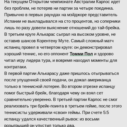
На текущем Открытом чемпионате Австралии Карлос идет
без проблем, не потеряв ни партии за четыре поединка.
Привычно в первых раундах на мэйджоре представитель
Испании не выкладывался на сто процентов, но соперники
лишь по разу довели выяснение отношений до тай-брейка.
В третьем круге Алькарас сыграл на высоком уровне, не
оставив шансов Корентену Муте. Самый сложный матч
испанец провел в четвертом круге: он демонстрировал
хороший теннис, но его оппонент
Томми Пол
и здорово
читал игру лидера тура, и вовремя находил моменты для
контратаки.
В первой партии Алькарасу даже пришлось отыгрываться
после упущенной своей подачи, он дожал американца
только в теннисной лотерее. Во втором отрезке испанцу
помог быстрый брейк, благодаря чему он взял сет
сравнительно уверенно. В третьей партии Карлос не смог
реализовать три брейк-поинта в третьем гейме, после этого
теннисисты удерживали «свои» геймы. При счете 5:5
испанцу удался качественный рывок: из восьми
розыгрышей он упустил только два.