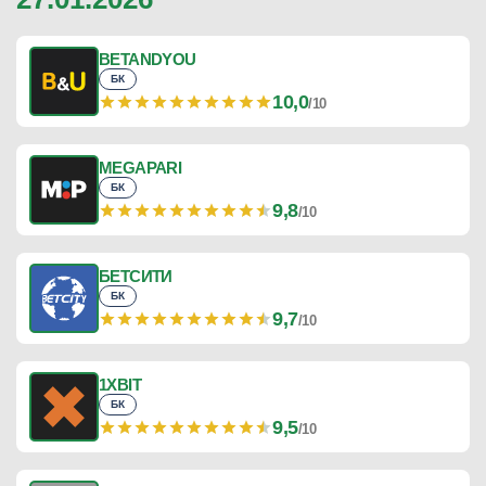
BETANDYOU
БК
10,0
/10
MEGAPARI
БК
9,8
/10
БЕТСИТИ
БК
9,7
/10
1XBIT
БК
9,5
/10