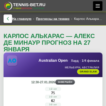
TENNIS-BET.RU
ставки
прогнозы
стратегии
На главную
Прогнозы на теннис
Карлос Алькарас — Алекс де Минаур прогноз на 27 января
КАРЛОС АЛЬКАРАС — АЛЕКС
ДЕ МИНАУР ПРОГНОЗ НА 27
ЯНВАРЯ
Australian Open
Хард
1/4 финала
МЕЛЬБУРН, АВСТРАЛИЯ
GRAND SLAM
12:30
•
27.01.2026
ЗАВЕРШЁН
1-й сет
7
5
2-й сет
6
2
3-й сет