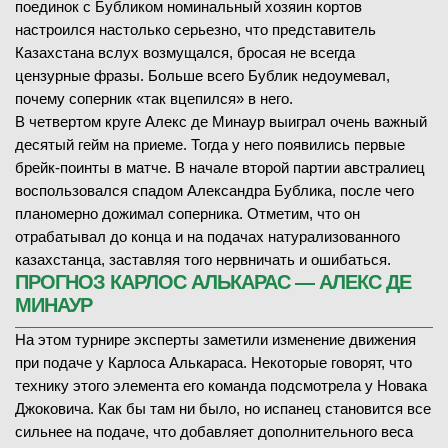
поединок с Бубликом номинальный хозяин кортов
настроился настолько серьезно, что представитель
Казахстана вслух возмущался, бросая не всегда
цензурные фразы. Больше всего Бублик недоумевал,
почему соперник «так вцепился» в него.
В четвертом круге Алекс де Минаур выиграл очень важный
десятый гейм на приеме. Тогда у него появились первые
брейк-поинты в матче. В начале второй партии австралиец
воспользовался спадом Александра Бублика, после чего
планомерно дожимал соперника. Отметим, что он
отрабатывал до конца и на подачах натурализованного
казахстанца, заставляя того нервничать и ошибаться.
ПРОГНОЗ КАРЛОС АЛЬКАРАС — АЛЕКС ДЕ
МИНАУР
На этом турнире эксперты заметили изменение движения
при подаче у Карлоса Алькараса. Некоторые говорят, что
технику этого элемента его команда подсмотрела у Новака
Джоковича. Как бы там ни было, но испанец становится все
сильнее на подаче, что добавляет дополнительного веса