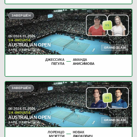
ЗАВЕРШЁН
VS
05:00
28.01.2026
1/4 ФИНАЛА
AUSTRALIAN OPEN
GRAND SLAM
ХАРД ОТКРЫТЫЙ
ДЖЕССИКА
АМАНДА
—
ПЕГУЛА
АНИСИМОВА
ЗАВЕРШЁН
VS
06:30
28.01.2026
1/4 ФИНАЛА
AUSTRALIAN OPEN
GRAND SLAM
ХАРД ОТКРЫТЫЙ
ЛОРЕНЦО
НОВАК
—
МУЗЕТТИ
ДЖОКОВИЧ