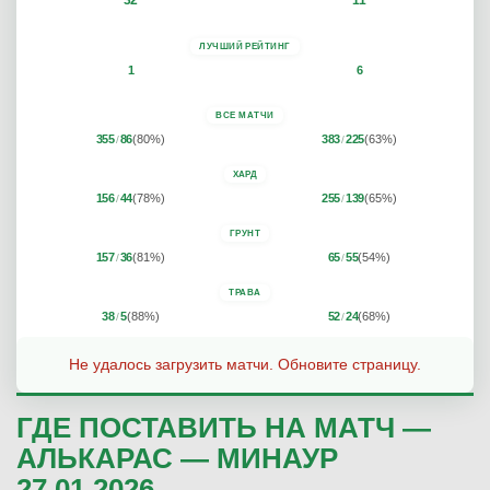
32
11
ЛУЧШИЙ РЕЙТИНГ
1
6
ВСЕ МАТЧИ
355
86
(80%)
383
225
(63%)
/
/
ХАРД
156
44
(78%)
255
139
(65%)
/
/
ГРУНТ
157
36
(81%)
65
55
(54%)
/
/
ТРАВА
38
5
(88%)
52
24
(68%)
/
/
Не удалось загрузить матчи. Обновите страницу.
ГДЕ ПОСТАВИТЬ НА МАТЧ —
АЛЬКАРАС — МИНАУР
27.01.2026