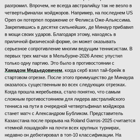
разгромил. Впрочем, не всегда австралийцу так не везло в
четвертьфиналах мэйджоров. Например, на последнем US
Open он потерпел поражение от Феликса Оже-Альяссима.
Закрепившись в десятке сильнейших, де Минаур прибавил
в мощи своих ударов. Благодаря этому, находясь в
приличной физической форме, он может оказывать
серьезное сопротивление многим ведущим теннисистам. В
первых трех матчах в Мельбурне-2026 Алекс упустил
только одну партию. Это было в противостоянии с
Хамадом Медьедовичем
, когда серб взял тай-брейк в
стартовом отрезке. После этого преимущество де Минаура
оказалось существенным во всех следующих отрезках.
Когда прошла жеребьевка, стало понятно, что самым
сложным противостоянием для лидера австралийского
тенниса на пути в очередной четвертьфинал мэйджора
станет матч с Александром Бубликом. Представитель
Казахстана после прорыва на Roland Garros-2025 считается
«темной лошадкой» на почти всех крупных турнирах,
недавно он дебютировал в топ-10 классификации. На