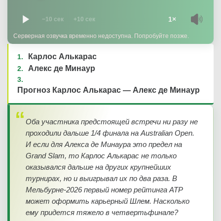
1×
−10 сек
+10 сек
Серверная озвучка временно недоступна. Попробуйте позже.
Карлос Алькарас
Алекс де Минаур
Прогноз Карлос Алькарас — Алекс де Минаур
Оба участника предстоящей встречи ни разу не
проходили дальше 1/4 финала на Australian Open.
И если для Алекса де Минаура это предел на
Grand Slam, то Карлос Алькарас не только
оказывался дальше на других крупнейших
турнирах, но и выигрывал их по два раза. В
Мельбурне-2026 первый номер рейтинга ATP
может оформить карьерный Шлем. Насколько
ему придется тяжело в четвертьфинале?