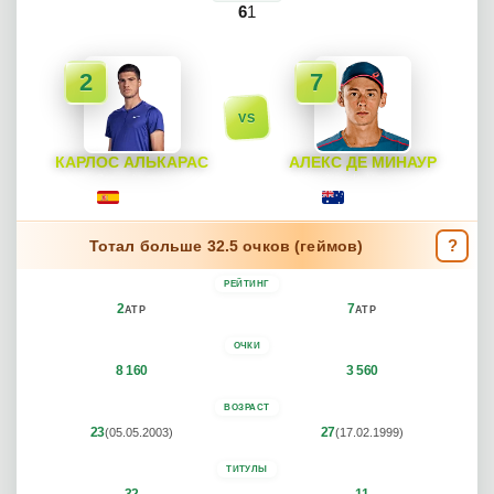
6
1
2
7
VS
КАРЛОС АЛЬКАРАС
АЛЕКС ДЕ МИНАУР
Carlos Alcaraz
Alex de Minaur
Испания
Австралия
?
Тотал больше 32.5 очков (геймов)
РЕЙТИНГ
2
7
ATP
ATP
ОЧКИ
8 160
3 560
ВОЗРАСТ
23
27
(05.05.2003)
(17.02.1999)
ТИТУЛЫ