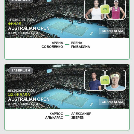
VS
11:30
31.01.2026
ФИНАЛ
AUSTRALIAN OPEN
GRAND SLAM
ХАРД ОТКРЫТЫЙ
АРИНА
ЕЛЕНА
—
СОБОЛЕНКО
РЫБАКИНА
ЗАВЕРШЁН
VS
06:30
30.01.2026
1/2 ФИНАЛА
AUSTRALIAN OPEN
GRAND SLAM
ХАРД ОТКРЫТЫЙ
КАРЛОС
АЛЕКСАНДР
—
АЛЬКАРАС
ЗВЕРЕВ