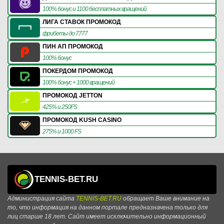
100% бонус и 1100 бесплатных вращений
ЛИГА СТАВОК ПРОМОКОД
фрибеты до 7777
ПИН АП ПРОМОКОД
100% бонус
ПОКЕРДОМ ПРОМОКОД
100% бонус + 1000 вращений
ПРОМОКОД JETTON
425% и 250FS
ПРОМОКОД KUSH CASINO
275% и 1000 FS
TENNIS-BET.RU
Администрация сайта
TENNIS-BET.RU
обращает Ваше внимание на
то, что информация на данном портале предназначена только для
лиц старше 18 лет. Сайт имеет исключительно информационный