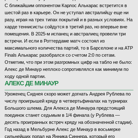
С ближайшим оппонентом Карлос Алькарас встретится в
шестой раз в карьере. Он не уступал австралийцу еще ни
разу, играя на трех типах покрытий и в разных условиях. На
харде теннисисты сойдутся в третий раз, но впервые вне
помещения. В 2025-м испанец и австралиец провели три
встречи. И если в Роттердаме матч состоял из
максимального количества партий, то в Барселоне и на ATP
Finals Алькарас разобрался со счетом 2:0 по сетам.
Отметим, что при этом разгромных цифр на табло не было:
Алекс де Минаур неплохо сопротивлялся как минимум по
ходу одной партии.
АЛЕКС ДЕ МИНАУР
Уроженец Сиднея скоро может догнать Андрея Рублева по
числу проигрышей кряду в четвертьфиналах на турнирах
Большого шлема. Для Алекса де Минаура предстоящий
поединок станет седьмым в 1/4 финала (у Рублева —
десять проигранных встреч кряду на обозначенной стадии).
Год назад в Мельбурне Алекс де Минаур в восьмерке
сильнейших попал на Янника Синнера, который его