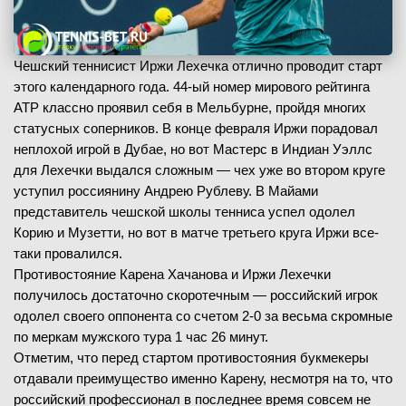
Чешский теннисист Иржи Лехечка отлично проводит старт
этого календарного года. 44-ый номер мирового рейтинга
АТР классно проявил себя в Мельбурне, пройдя многих
статусных соперников. В конце февраля Иржи порадовал
неплохой игрой в Дубае, но вот Мастерс в Индиан Уэллс
для Лехечки выдался сложным — чех уже во втором круге
уступил россиянину Андрею Рублеву. В Майами
представитель чешской школы тенниса успел одолел
Корию и Музетти, но вот в матче третьего круга Иржи все-
таки провалился.
Противостояние Карена Хачанова и Иржи Лехечки
получилось достаточно скоротечным — российский игрок
одолел своего оппонента со счетом 2-0 за весьма скромные
по меркам мужского тура 1 час 26 минут.
Отметим, что перед стартом противостояния букмекеры
отдавали преимущество именно Карену, несмотря на то, что
российский профессионал в последнее время совсем не