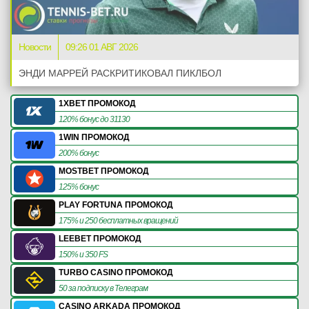
Новости
09:26 01 АВГ 2026
ЭНДИ МАРРЕЙ РАСКРИТИКОВАЛ ПИКЛБОЛ
1XBET ПРОМОКОД
120% бонус до 31130
1WIN ПРОМОКОД
200% бонус
MOSTBET ПРОМОКОД
125% бонус
PLAY FORTUNA ПРОМОКОД
175% и 250 бесплатных вращений
LEEBET ПРОМОКОД
150% и 350 FS
TURBO CASINO ПРОМОКОД
50 за подписку в Телеграм
CASINO ARKADA ПРОМОКОД