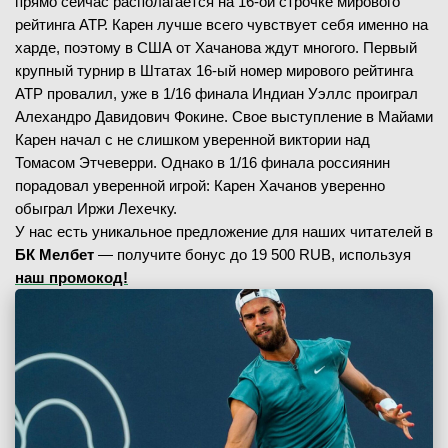
прямо сейчас располагается на 16-ой строчке мирового
рейтинга АТР. Карен лучше всего чувствует себя именно на
харде, поэтому в США от Хачанова ждут многого. Первый
крупный турнир в Штатах 16-ый номер мирового рейтинга
АТР провалил, уже в 1/16 финала Индиан Уэллс проиграл
Алехандро Давидович Фокине. Свое выступление в Майами
Карен начал с не слишком уверенной виктории над
Томасом Этчеверри. Однако в 1/16 финала россиянин
порадовал уверенной игрой: Карен Хачанов уверенно
обыграл Иржи Лехечку.
У нас есть уникальное предложение для наших читателей в
БК Мелбет
— получите бонус до 19 500 RUB, используя
наш промокод!