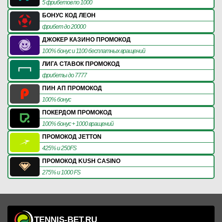
5 фрибетов по 1000
БОНУС КОД ЛЕОН
фрибет до 20000
ДЖОКЕР КАЗИНО ПРОМОКОД
100% бонус и 1100 бесплатных вращений
ЛИГА СТАВОК ПРОМОКОД
фрибеты до 7777
ПИН АП ПРОМОКОД
100% бонус
ПОКЕРДОМ ПРОМОКОД
100% бонус + 1000 вращений
ПРОМОКОД JETTON
425% и 250FS
ПРОМОКОД KUSH CASINO
275% и 1000 FS
TENNIS-BET.RU