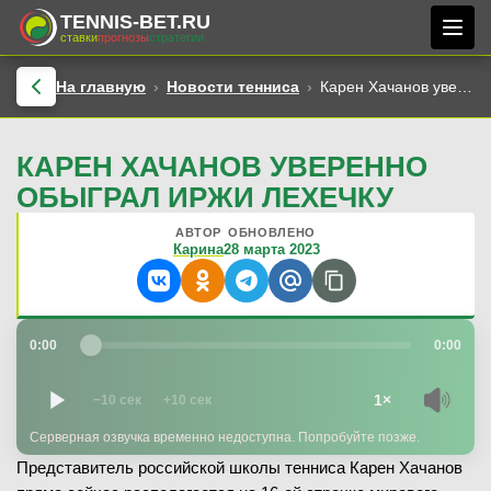
TENNIS-BET.RU
ставки
прогнозы
стратегии
На главную
Новости тенниса
Карен Хачанов уверенно обыграл Иржи Лехечку
КАРЕН ХАЧАНОВ УВЕРЕННО
ОБЫГРАЛ ИРЖИ ЛЕХЕЧКУ
АВТОР
ОБНОВЛЕНО
Карина
28 марта 2023
0:00
0:00
1×
−10 сек
+10 сек
Серверная озвучка временно недоступна. Попробуйте позже.
Представитель российской школы тенниса Карен Хачанов