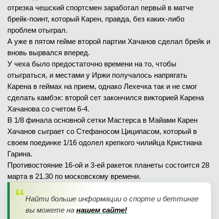
отрезка чешский спортсмен заработал первый в матче
брейк-поинт, который Карен, правда, без каких-либо
проблем отыграл.
А уже в пятом гейме второй партии Хачанов сделал брейк и
вновь вырвался вперед.
У чеха было предостаточно времени на то, чтобы
отыграться, и местами у Иржи получалось напрягать
Карена в геймах на прием, однако Лехечка так и не смог
сделать камбэк: второй сет закончился викторией Карена
Хачанова со счетом 6-4.
В 1/8 финала основной сетки Мастерса в Майами Карен
Хачанов сыграет со Стефаносом Циципасом, который в
своем поединке 1/16 одолел крепкого чилийца Кристиана
Гарина.
Противостояние 16-ой и 3-ей ракеток планеты состоится 28
марта в 21.30 по московскому времени.
Найти больше информации о спорте и беттинге
вы можете на
нашем сайте!