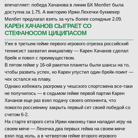
впечатляет: победа Хачанова в линии БК Мелбет была
доступна за 1.75. А викторию Иржи Лехечки букмекер
Мелбет предлагал взять за чуть более солидные 2.09.
КАРЕН ХАЧАНОВ СЫГРАЕТ СО
СТЕФАНОСОМ ЦИЦИПАСОМ
Уже в третьем гейме первого игрового отрезка российский
теннисист захватил инициативу — Карен Хачанов сделал
брейк и повел с преимуществом.
В пятом гейме у 16-ой ракетки планеты были шансы на то,
чтобы развить успех, но Карен упустил один брейк-поинт —
чех остался на плаву.
Однако избежать разгрома у чешского спортсмена все-таки
не получилось — в седьмом гейме первой партии Карен
Хачанов еще раз взял подачу своего оппонента, что
помогло россиянину закрыть первый сет своей победой со
счетом 6-2.
На старте второго сета Иржи наконец-таки наладил игру на
своем мяче — Лехечка два первых гейма на своем мяче
взял под ноль, а в четвертом гейме второго игрового