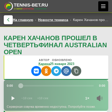
TENNIS-BET.RU
ставки
прогнозы
стратегии
На главную
Новости тенниса
Карен Хачанов прошел в четвертьфинал Australian Open
КАРЕН ХАЧАНОВ ПРОШЕЛ В
ЧЕТВЕРТЬФИНАЛ AUSTRALIAN
OPEN
АВТОР
ОБНОВЛЕНО
Карина
25 января 2023
0:00
0:00
1×
−10 сек
+10 сек
Серверная озвучка временно недоступна. Попробуйте позже.