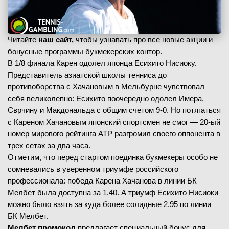
Читайте
наш сайт,
чтобы узнавать про все новые акции и
бонусные программы букмекерских контор.
В 1/8 финала Карен одолел японца Есихито Нисиоку.
Представитель азиатской школы тенниса до
противоборства с Хачановым в Мельбурне чувствовал
себя великолепно: Есихито поочередно одолел Имера,
Сврчину и Макдональда с общим счетом 9-0. Но потягаться
с Кареном Хачановым японский спортсмен не смог — 20-ый
номер мирового рейтинга АТР разгромил своего оппонента в
трех сетах за два часа.
Отметим, что перед стартом поединка букмекеры особо не
сомневались в уверенном триумфе российского
профессионала: победа Карена Хачанова в линии БК
Мелбет была доступна за 1.40. А триумф Есихито Нисиоки
можно было взять за куда более солидные 2.95 по линии
БК Мелбет.
Мелбет промокод
предлагает специальный бонус для