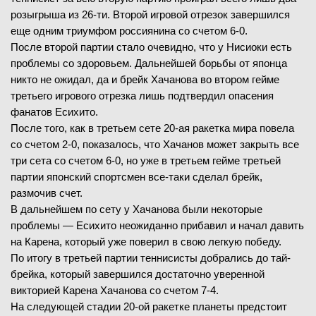
розыгрыша из 26-ти. Второй игровой отрезок завершился
еще одним триумфом россиянина со счетом 6-0.
После второй партии стало очевидно, что у Нисиоки есть
проблемы со здоровьем. Дальнейшей борьбы от японца
никто не ожидал, да и брейк Хачанова во втором гейме
третьего игрового отрезка лишь подтвердил опасения
фанатов Есихито.
После того, как в третьем сете 20-ая ракетка мира повела
со счетом 2-0, показалось, что Хачанов может закрыть все
три сета со счетом 6-0, но уже в третьем гейме третьей
партии японский спортсмен все-таки сделал брейк,
размочив счет.
В дальнейшем по сету у Хачанова были некоторые
проблемы — Есихито неожиданно прибавил и начал давить
на Карена, который уже поверил в свою легкую победу.
По итогу в третьей партии теннисисты добрались до тай-
брейка, который завершился достаточно уверенной
викторией Карена Хачанова со счетом 7-4.
На следующей стадии 20-ой ракетке планеты предстоит