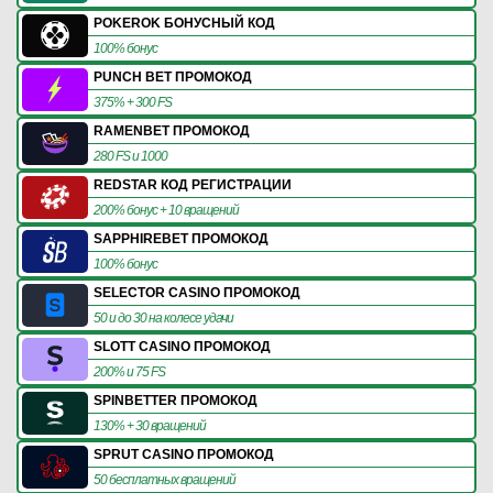
POKEROK БОНУСНЫЙ КОД
100% бонус
PUNCH BET ПРОМОКОД
375% + 300 FS
RAMENBET ПРОМОКОД
280 FS и 1000
REDSTAR КОД РЕГИСТРАЦИИ
200% бонус + 10 вращений
SAPPHIREBET ПРОМОКОД
100% бонус
SELECTOR CASINO ПРОМОКОД
50 и до 30 на колесе удачи
SLOTT CASINO ПРОМОКОД
200% и 75 FS
SPINBETTER ПРОМОКОД
130% + 30 вращений
SPRUT CASINO ПРОМОКОД
50 бесплатных вращений