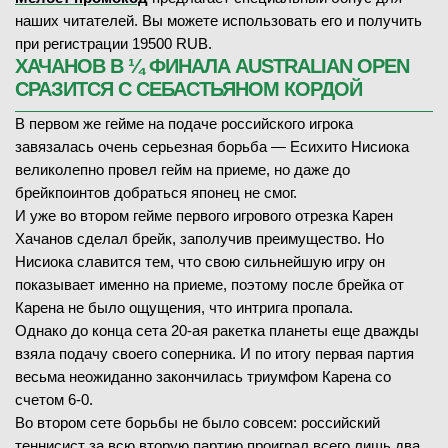
наших читателей. Вы можете использовать его и получить
при регистрации 19500 RUB.
ХАЧАНОВ В ¼ ФИНАЛА AUSTRALIAN OPEN
СРАЗИТСЯ С СЕБАСТЬЯНОМ КОРДОЙ
В первом же гейме на подаче российского игрока
завязалась очень серьезная борьба — Есихито Нисиока
великолепно провел гейм на приеме, но даже до
брейкпоинтов добраться японец не смог.
И уже во втором гейме первого игрового отрезка Карен
Хачанов сделал брейк, заполучив преимущество. Но
Нисиока славится тем, что свою сильнейшую игру он
показывает именно на приеме, поэтому после брейка от
Карена не было ощущения, что интрига пропала.
Однако до конца сета 20-ая ракетка планеты еще дважды
взяла подачу своего соперника. И по итогу первая партия
весьма неожиданно закончилась триумфом Карена со
счетом 6-0.
Во втором сете борьбы не было совсем: российский
теннисист за всю вторую партию проиграл всего лишь два