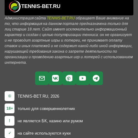
TENNIS-BET.RU
Администрация сайта
TENNIS-BET.RU
обращает Ваше внимание на
то, что информация на данном портале предназначена только для
лиц старше 18 лет. Сайт имеет исключительно информационный
характер и создан с целью популяризации тенниса: он не организует
и не проводит азартные игры и лотереи, не принимает оплату
ставок и иных платежей и не содержит какой-либо иной информации,
нарушающей требования закона о запрете деятельности по
организации и проведению азартных игр и лотерей с использованием
интернета.
TENNIS-BET.RU, 2026
©
только для совершеннолетних
18+
не является БК, казино или румом
!
на сайте используются куки
✓