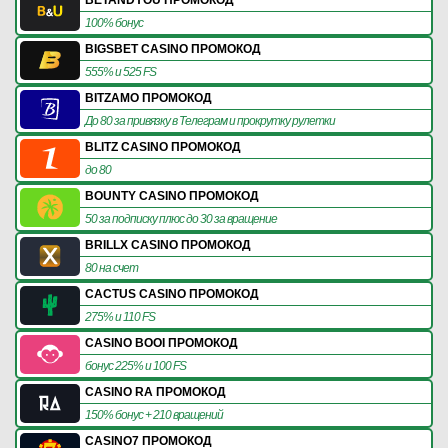
100% бонус
BIGSBET CASINO ПРОМОКОД
555% и 525 FS
BITZAMO ПРОМОКОД
До 80 за привязку в Телеграм и прокрутку рулетки
BLITZ CASINO ПРОМОКОД
до 80
BOUNTY CASINO ПРОМОКОД
50 за подписку плюс до 30 за вращение
BRILLX CASINO ПРОМОКОД
80 на счет
CACTUS CASINO ПРОМОКОД
275% и 110 FS
CASINO BOOI ПРОМОКОД
бонус 225% и 100 FS
CASINO RA ПРОМОКОД
150% бонус + 210 вращений
CASINO7 ПРОМОКОД