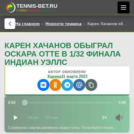
TENNIS-BET.RU
ставки
прогнозы
стратегии
На главную
Новости тенниса
Карен Хачанов обыграл Оскара Отте в 1/32 финала Индиан Уэллс
КАРЕН ХАЧАНОВ ОБЫГРАЛ
ОСКАРА ОТТЕ В 1/32 ФИНАЛА
ИНДИАН УЭЛЛС
АВТОР
ОБНОВЛЕНО
Карина
11 марта 2023
0:00
0:00
1×
−10 сек
+10 сек
Серверная озвучка временно недоступна. Попробуйте позже.