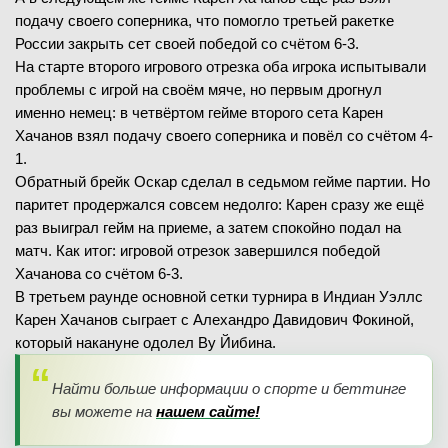
подачу своего соперника, что помогло третьей ракетке
России закрыть сет своей победой со счётом 6-3.
На старте второго игрового отрезка оба игрока испытывали
проблемы с игрой на своём мяче, но первым дрогнул
именно немец: в четвёртом гейме второго сета Карен
Хачанов взял подачу своего соперника и повёл со счётом 4-
1.
Обратный брейк Оскар сделал в седьмом гейме партии. Но
паритет продержался совсем недолго: Карен сразу же ещё
раз выиграл гейм на приеме, а затем спокойно подал на
матч. Как итог: игровой отрезок завершился победой
Хачанова со счётом 6-3.
В третьем раунде основной сетки турнира в Индиан Уэллс
Карен Хачанов сыграет с Алехандро Давидович Фокиной,
который накануне одолел Ву Йибина.
Найти больше информации о спорте и беттинге
вы можете на
нашем сайте!