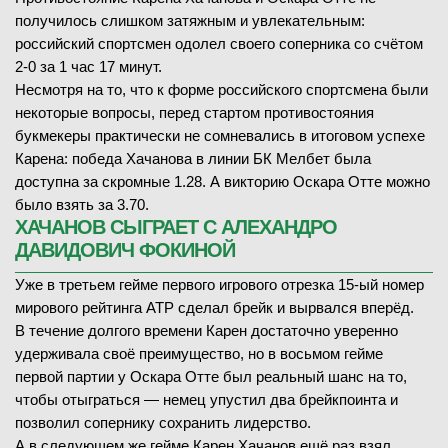
получилось слишком затяжным и увлекательным:
российский спортсмен одолел своего соперника со счётом
2-0 за 1 час 17 минут.
Несмотря на то, что к форме российского спортсмена были
некоторые вопросы, перед стартом противостояния
букмекеры практически не сомневались в итоговом успехе
Карена: победа Хачанова в линии БК Мелбет была
доступна за скромные 1.28. А викторию Оскара Отте можно
было взять за 3.70.
ХАЧАНОВ СЫГРАЕТ С АЛЕХАНДРО
ДАВИДОВИЧ ФОКИНОЙ
Уже в третьем гейме первого игрового отрезка 15-ый номер
мирового рейтинга ATP сделал брейк и вырвался вперёд.
В течение долгого времени Карен достаточно уверенно
удерживала своё преимущество, но в восьмом гейме
первой партии у Оскара Отте был реальный шанс на то,
чтобы отыграться — немец упустил два брейкпоинта и
позволил сопернику сохранить лидерство.
А в следующем же гейме Карен Хачанов ещё раз взял