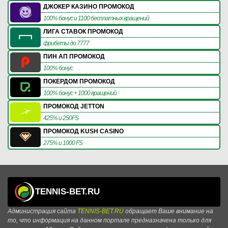
ДЖОКЕР КАЗИНО ПРОМОКОД
100% бонус и 1100 бесплатных вращений
ЛИГА СТАВОК ПРОМОКОД
фрибеты до 7777
ПИН АП ПРОМОКОД
100% бонус
ПОКЕРДОМ ПРОМОКОД
100% бонус + 1000 вращений
ПРОМОКОД JETTON
425% и 250FS
ПРОМОКОД KUSH CASINO
275% и 1000 FS
TENNIS-BET.RU
Администрация сайта
TENNIS-BET.RU
обращает Ваше внимание на
то, что информация на данном портале предназначена только для