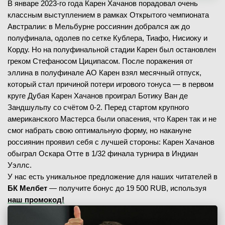
В январе 2023-го года Карен Хачанов порадовал очень
классным выступлением в рамках Открытого чемпионата
Австралии: в Мельбурне россиянин добрался аж до
полуфинала, одолев по сетке Кублера, Тиафо, Нисиоку и
Корду. Но на полуфинальной стадии Карен был остановлен
греком Стефаносом Циципасом. После поражения от
эллина в полуфинале АО Карен взял месячный отпуск,
который стал причиной потери игрового тонуса — в первом
круге Дубая Карен Хачанов проиграл Ботику Ван де
Зандшульпу со счётом 0-2. Перед стартом крупного
американского Мастерса были опасения, что Карен так и не
смог набрать свою оптимальную форму, но накануне
россиянин проявил себя с лучшей стороны: Карен Хачанов
обыграл Оскара Отте в 1/32 финала турнира в Индиан
Уэллс.
У нас есть уникальное предложение для наших читателей в
БК Мелбет
— получите бонус до 19 500 RUB, используя
наш промокод!