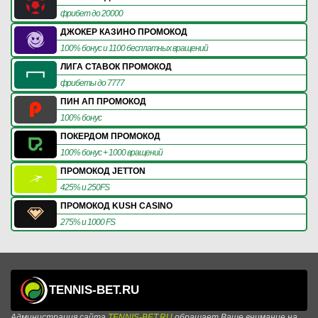
фрибет до 20000
ДЖОКЕР КАЗИНО ПРОМОКОД
100% бонус и 1100 бесплатных вращений
ЛИГА СТАВОК ПРОМОКОД
фрибеты до 7777
ПИН АП ПРОМОКОД
100% бонус
ПОКЕРДОМ ПРОМОКОД
100% бонус + 1000 вращений
ПРОМОКОД JETTON
425% и 250FS
ПРОМОКОД KUSH CASINO
275% и 1000 FS
TENNIS-BET.RU
Администрация сайта
TENNIS-BET.RU
обращает Ваше внимание на