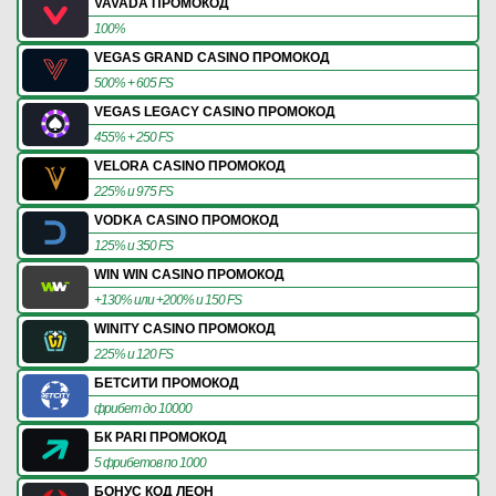
VAVADA ПРОМОКОД
100%
VEGAS GRAND CASINO ПРОМОКОД
500% + 605 FS
VEGAS LEGACY CASINO ПРОМОКОД
455% + 250 FS
VELORA CASINO ПРОМОКОД
225% и 975 FS
VODKA CASINO ПРОМОКОД
125% и 350 FS
WIN WIN CASINO ПРОМОКОД
+130% или +200% и 150 FS
WINITY CASINO ПРОМОКОД
225% и 120 FS
БЕТСИТИ ПРОМОКОД
фрибет до 10000
БК PARI ПРОМОКОД
5 фрибетов по 1000
БОНУС КОД ЛЕОН