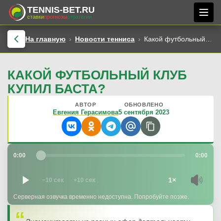
TENNIS-BET.RU
ставки
прогнозы
стратегии
На главную
Новости тенниса
Какой футбольный клуб купил Баста?
КАКОЙ ФУТБОЛЬНЫЙ КЛУБ
КУПИЛ БАСТА?
АВТОР
ОБНОВЛЕНО
Евгения Герасимова
5 сентября 2023
0:00
0:00
1×
−10 сек
+10 сек
Серверная озвучка временно недоступна. Попробуйте позже.