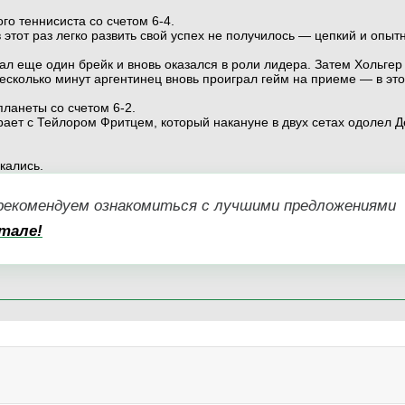
го теннисиста со счетом 6-4.
 этот раз легко развить свой успех не получилось — цепкий и опы
лал еще один брейк и вновь оказался в роли лидера. Затем Хольгер
есколько минут аргентинец вновь проиграл гейм на приеме — в эт
планеты со счетом 6-2.
рает с Тейлором Фритцем, который накануне в двух сетах одолел 
кались.
 рекомендуем ознакомиться с лучшими предложениями
тале!