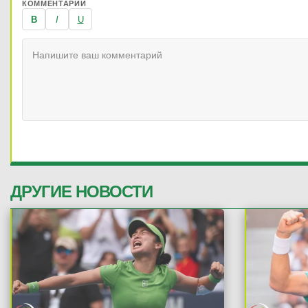
КОММЕНТАРИЙ
B
I
U
ДРУГИЕ НОВОСТИ