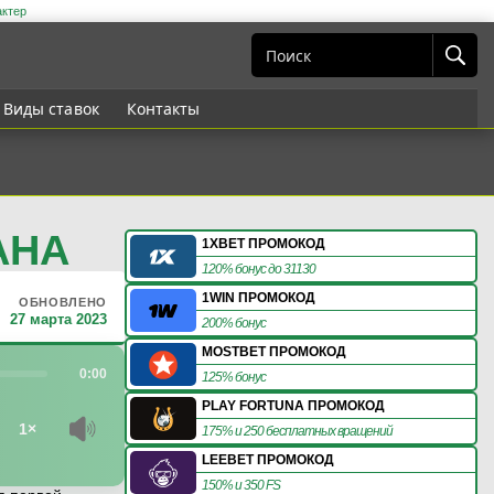
актер
Виды ставок
Контакты
АНА
1XBET ПРОМОКОД
120% бонус до 31130
1WIN ПРОМОКОД
ОБНОВЛЕНО
27 марта 2023
200% бонус
MOSTBET ПРОМОКОД
0:00
125% бонус
PLAY FORTUNA ПРОМОКОД
1×
175% и 250 бесплатных вращений
LEEBET ПРОМОКОД
150% и 350 FS