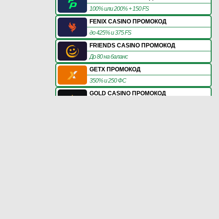
100% или 200% + 150 FS
FENIX CASINO ПРОМОКОД
до 425% и 375 FS
FRIENDS CASINO ПРОМОКОД
До 80 на баланс
GETX ПРОМОКОД
350% и 250 ФС
GOLD CASINO ПРОМОКОД
777% бонус + 250 вращений
HONEY MONEY CASINO ПРОМОКОД
250% + 250 FS
HYPE CASINO ПРОМОКОД
250% и 150 FS
IWILD CASINO ПРОМОКОД
550% бонус + 550 вращений
TENNIS-BET.RU, 2026
©
JOZZ CASINO ПРОМОКОД
только для совершеннолетних
18+
100% бонус + 50 FS
JVSPINBET ПРОМОКОД
не является БК, казино или румом
!