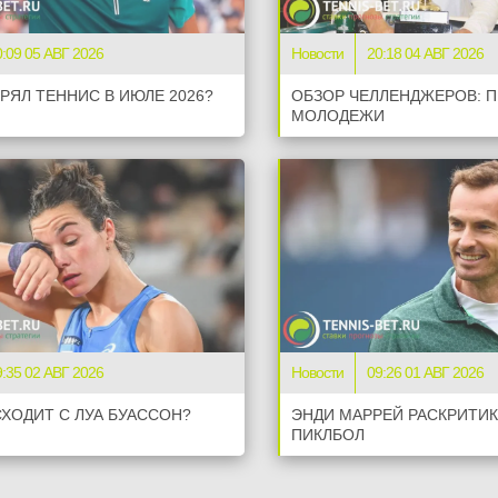
0:09 05 АВГ 2026
Новости
20:18 04 АВГ 2026
РЯЛ ТЕННИС В ИЮЛЕ 2026?
ОБЗОР ЧЕЛЛЕНДЖЕРОВ: 
МОЛОДЕЖИ
9:35 02 АВГ 2026
Новости
09:26 01 АВГ 2026
ХОДИТ С ЛУА БУАССОН?
ЭНДИ МАРРЕЙ РАСКРИТИ
ПИКЛБОЛ