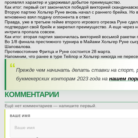
проявлял характер и удерживал добытое преимущество.
Как итог: первый сет закончился победой викторией скандинавско
Вторую партию Хольгер Руне вновь начал с раннего брейка. Но в
мгновенно взял подачу оппонента в ответ.
Правда, уже в третьем гейме второго игрового отрезка Руне сде
подтвердил свой брейк и закрепил преимущество. А еще через н
интрига пропала совсем.
Как итог: вторая партия закончилась викторией восьмой ракетки 
Во 1/8 финала престижного турнира в Майами Хольгер Руне сыг
Шаповалова.
Противостояние Фритца и Руне состоится 28 марта.
Напомним, что ранее в туре Тейлор и Хольгер никогда не пересе
Прежде чем начинать делать ставки на спорт,
букмекерских конторам 2023 года на
нашем пор
КОММЕНТАРИИ
Ещё нет комментариев — напишите первый.
ВАШЕ ИМЯ