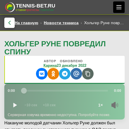
TENNIS-BET.RU
ставки
прогнозы
стратегии
На главную
Новости тенниса
Хольгер Руне повредил спину
ХОЛЬГЕР РУНЕ ПОВРЕДИЛ
СПИНУ
АВТОР
ОБНОВЛЕНО
Карина
23 декабря 2022
0:00
0:00
1×
−10 сек
+10 сек
Серверная озвучка временно недоступна. Попробуйте позже.
Накануне молодой датчанин Хольгер Руне должен был