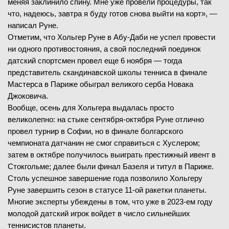
меняя заклинило спину. Мне уже провели процедуры, так
что, надеюсь, завтра я буду готов снова выйти на корт», —
написал Руне.
Отметим, что Хольгер Руне в Абу-Даби не успел провести
ни одного противостояния, а свой последний поединок
датский спортсмен провел еще 6 ноября — тогда
представитель скандинавской школы тенниса в финале
Мастерса в Париже обыграл великого серба Новака
Джоковича.
Вообще, осень для Хольгера выдалась просто
великолепно: на стыке сентября-октября Руне отлично
провел турнир в Софии, но в финале болгарского
чемпионата датчанин не смог справиться с Хуслером;
затем в октябре получилось выиграть престижный ивент в
Стокгольме; далее были финал Базеля и титул в Париже.
Столь успешное завершение года позволило Хольгеру
Руне завершить сезон в статусе 11-ой ракетки планеты.
Многие эксперты убеждены в том, что уже в 2023-ем году
молодой датский игрок войдет в число сильнейших
теннисистов планеты.