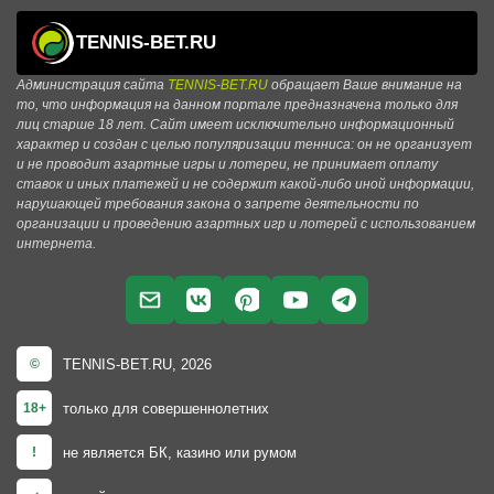
TENNIS-BET.RU
Администрация сайта
TENNIS-BET.RU
обращает Ваше внимание на
то, что информация на данном портале предназначена только для
лиц старше 18 лет. Сайт имеет исключительно информационный
характер и создан с целью популяризации тенниса: он не организует
и не проводит азартные игры и лотереи, не принимает оплату
ставок и иных платежей и не содержит какой-либо иной информации,
нарушающей требования закона о запрете деятельности по
организации и проведению азартных игр и лотерей с использованием
интернета.
TENNIS-BET.RU, 2026
©
только для совершеннолетних
18+
не является БК, казино или румом
!