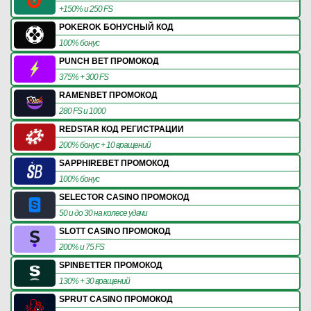
+150% и 250 FS
POKEROK БОНУСНЫЙ КОД
100% бонус
PUNCH BET ПРОМОКОД
375% + 300 FS
RAMENBET ПРОМОКОД
280 FS и 1000
REDSTAR КОД РЕГИСТРАЦИИ
200% бонус + 10 вращений
SAPPHIREBET ПРОМОКОД
100% бонус
SELECTOR CASINO ПРОМОКОД
50 и до 30 на колесе удачи
SLOTT CASINO ПРОМОКОД
200% и 75 FS
SPINBETTER ПРОМОКОД
130% + 30 вращений
SPRUT CASINO ПРОМОКОД