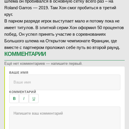
шлема он пробивался в основную сетку всего раз – на
Roland Garros — 2019. Там Хон смог пробиться в третий
круг.
В парном разряде игрок выступает мало и потому пока не
имеет титулов. В элитной серии Хон оформил 50 процентов
побед. Он успел принять участие в соревнованиях
Большого шлема на Открытом чемпионате Франции, где
вместе с партнером проложил себе путь во второй раунд.
КОММЕНТАРИИ
Ещё нет комментариев — напишите первый.
ВАШЕ ИМЯ
КОММЕНТАРИЙ
B
I
U