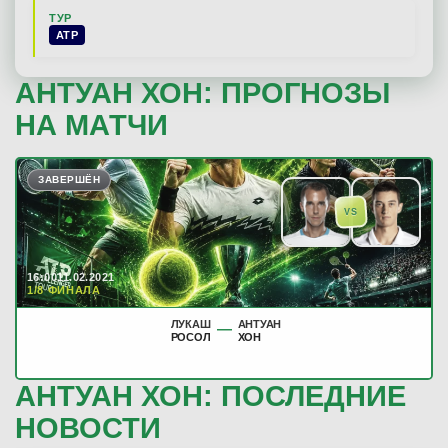
ТУР
ATP
АНТУАН ХОН: ПРОГНОЗЫ
НА МАТЧИ
ЗАВЕРШЁН
VS
16:00
11.02.2021
1/8 ФИНАЛА
ЛУКАШ
АНТУАН
—
РОСОЛ
ХОН
АНТУАН ХОН: ПОСЛЕДНИЕ
НОВОСТИ