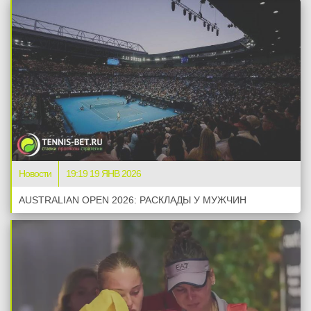
Новости
19:19 19 ЯНВ 2026
AUSTRALIAN OPEN 2026: РАСКЛАДЫ У МУЖЧИН