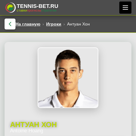
TENNIS-BET.RU
ставки
прогнозы
стратегии
На главную
Игроки
Антуан Хон
АНТУАН ХОН
Antoine Hoang