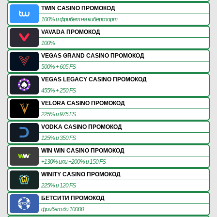
TWIN CASINO ПРОМОКОД
100% и фрибет на киберспорт
VAVADA ПРОМОКОД
100%
VEGAS GRAND CASINO ПРОМОКОД
500% + 605 FS
VEGAS LEGACY CASINO ПРОМОКОД
455% + 250 FS
VELORA CASINO ПРОМОКОД
225% и 975 FS
VODKA CASINO ПРОМОКОД
125% и 350 FS
WIN WIN CASINO ПРОМОКОД
+130% или +200% и 150 FS
WINITY CASINO ПРОМОКОД
225% и 120 FS
БЕТСИТИ ПРОМОКОД
фрибет до 10000