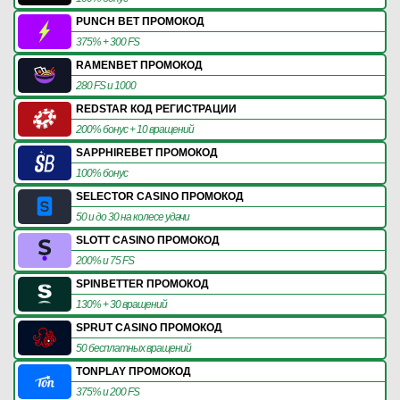
PUNCH BET ПРОМОКОД
375% + 300 FS
RAMENBET ПРОМОКОД
280 FS и 1000
REDSTAR КОД РЕГИСТРАЦИИ
200% бонус + 10 вращений
SAPPHIREBET ПРОМОКОД
100% бонус
SELECTOR CASINO ПРОМОКОД
50 и до 30 на колесе удачи
SLOTT CASINO ПРОМОКОД
200% и 75 FS
SPINBETTER ПРОМОКОД
130% + 30 вращений
SPRUT CASINO ПРОМОКОД
50 бесплатных вращений
TONPLAY ПРОМОКОД
375% и 200 FS