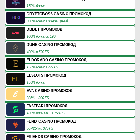
150% бонус
CRYPTOBOSS CASINO ПРОМОКОД
300% бонус + 80 вращений
DBBET ПРОМОКОД
100% бонус до 130
DUNE CASINO ПРОМОКОД
400% и 520 FS
ELDORADO CASINO ПРОМОКОД
150% бонус + 277 FS
ELSLOTS ПРОМОКОД
150% бонус
EVA CASINO ПРОМОКОД
225% + 900 FS
FASTPARI ПРОМОКОД
100% или 200% + 150 FS
FENIX CASINO ПРОМОКОД
до 425% и 375 FS
FRIENDS CASINO ПРОМОКОД