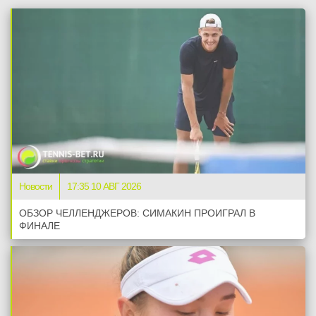
Новости
17:35 10 АВГ 2026
ОБЗОР ЧЕЛЛЕНДЖЕРОВ: СИМАКИН ПРОИГРАЛ В
ФИНАЛЕ