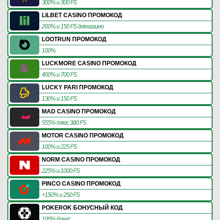
300% и 300 FS
LILBET CASINO ПРОМОКОД
200% и 150 FS для казино
LOOTRUN ПРОМОКОД
100%
LUCKMORE CASINO ПРОМОКОД
400% и 700 FS
LUCKY PARI ПРОМОКОД
130% и 150 FS
MAD CASINO ПРОМОКОД
555% плюс 380 FS
MOTOR CASINO ПРОМОКОД
100% и 225 FS
NORM CASINO ПРОМОКОД
225% и 1000 FS
PINCO CASINO ПРОМОКОД
+150% и 250 FS
POKEROK БОНУСНЫЙ КОД
100% бонус