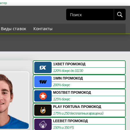
актер
Виды ставок
Контакты
1XBET ПРОМОКОД
120% бонус до 31130
1WIN ПРОМОКОД
200% бонус
MOSTBET ПРОМОКОД
125% бонус
PLAY FORTUNA ПРОМОКОД
175% и 250 бесплатных вращений
LEEBET ПРОМОКОД
150% и 350 FS