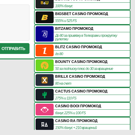
100% бонус
BIGSBET CASINO ПРОМОКОД
555% и 525 FS
BITZAMO ПРОМОКОД
До 80 за привязку в Телеграм и прокрутку
рулетки
BLITZ CASINO ПРОМОКОД
ОТПРАВИТЬ
до 80
BOUNTY CASINO ПРОМОКОД
50 за подписку плюс до 30 за вращение
BRILLX CASINO ПРОМОКОД
80 на счет
CACTUS CASINO ПРОМОКОД
275% и 110 FS
CASINO BOOI ПРОМОКОД
бонус 225% и 100 FS
CASINO RA ПРОМОКОД
150% бонус + 210 вращений