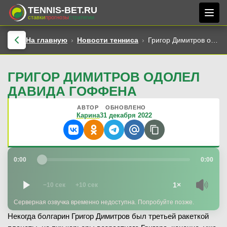
TENNIS-BET.RU
ставки
прогнозы
стратегии
На главную
Новости тенниса
Григор Димитров одолел Давида Гоффена
ГРИГОР ДИМИТРОВ ОДОЛЕЛ
ДАВИДА ГОФФЕНА
АВТОР
ОБНОВЛЕНО
Карина
31 декабря 2022
0:00
0:00
1×
−10 сек
+10 сек
Серверная озвучка временно недоступна. Попробуйте позже.
Некогда болгарин Григор Димитров был третьей ракеткой