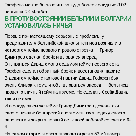
Гоффена можно было взять за куда более солидные 3.02
по линии БК Мелбет.
В ПРОТИВОСТОЯНИИ БЕЛЬГИИ И БОЛГАРИИ
УСТАНОВИЛАСЬ НИЧЬЯ
Первые по-настоящему серьезные проблемы у
представителя бельгийской школы тенниса возникли в
четвертом гейме первого игрового отрезка — Григор
Димитров сделал брейк и вырвался вперед.
Отыграться Давид смог в седьмом гейме первого сета —
Гоффен сделал обратный брейк и восстановил паритет.
В девятом гейме стартовой партии Давид Гоффен был
очень близок к тому, чтобы вырваться вперед — бельгиец
провел отличный гейм на приеме. Но сделать брейк Давид
так и не смог.
И в следующем же гейме Григор Димитров дожал-таки
своего визави: болгарский спортсмен взял подачу своего
оппонента и закрыл первый сет своей победой со счетом 6-
4.
На самом старте второго игрового отрезка 53-ий номер