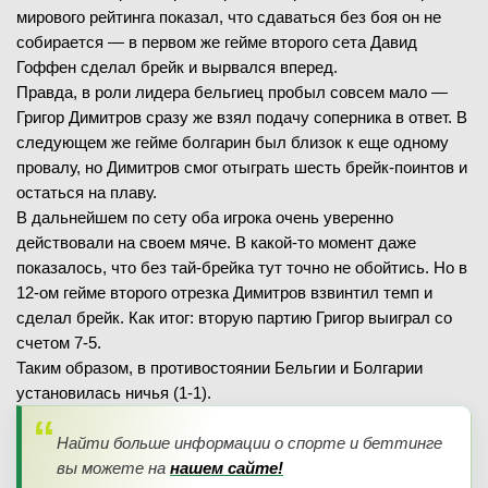
мирового рейтинга показал, что сдаваться без боя он не
собирается — в первом же гейме второго сета Давид
Гоффен сделал брейк и вырвался вперед.
Правда, в роли лидера бельгиец пробыл совсем мало —
Григор Димитров сразу же взял подачу соперника в ответ. В
следующем же гейме болгарин был близок к еще одному
провалу, но Димитров смог отыграть шесть брейк-поинтов и
остаться на плаву.
В дальнейшем по сету оба игрока очень уверенно
действовали на своем мяче. В какой-то момент даже
показалось, что без тай-брейка тут точно не обойтись. Но в
12-ом гейме второго отрезка Димитров взвинтил темп и
сделал брейк. Как итог: вторую партию Григор выиграл со
счетом 7-5.
Таким образом, в противостоянии Бельгии и Болгарии
установилась ничья (1-1).
Найти больше информации о спорте и беттинге
вы можете на
нашем сайте!