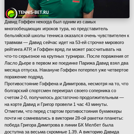
Давид Гоффен некогда был одним из самых
многообещающих игроков тура, но представитель
бельгийской школы тенниса оказался очень чувствителен к
травмам — Давид сейчас идет на 53-ей строчке мирового
рейтинга АТР, и Гоффен вряд ли может рассчитывать на
что-то серьезное на крупных турнирах. После поражения от
Ласло Дьере в первом же поединке Парижа Давид взял два
месяца отпуска. Накануне Гоффен потерпел уже четвертое
поражение подряд.
Противостояние Гоффена и Димитрова, несмотря на то, что
болгарский спортсмен переиграл своего соперника со
счетом 2-0, получилось достаточно продолжительным —
на корте Давид и Григор провели 1 час 43 минуты.
Отметим, что перед стартом противостояния букмекеры
почти не сомневались в виктории 28-ой ракетки планеты:
победа Григора Димитрова в линии БК Мелбет была
доступна за весьма скромные 1.39. А викторию Давида