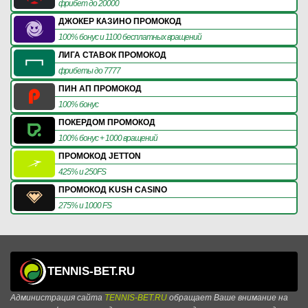
фрибет до 20000
ДЖОКЕР КАЗИНО ПРОМОКОД
100% бонус и 1100 бесплатных вращений
ЛИГА СТАВОК ПРОМОКОД
фрибеты до 7777
ПИН АП ПРОМОКОД
100% бонус
ПОКЕРДОМ ПРОМОКОД
100% бонус + 1000 вращений
ПРОМОКОД JETTON
425% и 250FS
ПРОМОКОД KUSH CASINO
275% и 1000 FS
TENNIS-BET.RU
Администрация сайта
TENNIS-BET.RU
обращает Ваше внимание на