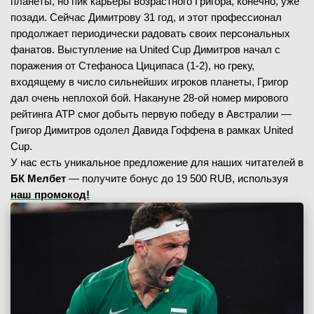
планеты, но пик карьеры возрастного Григора, конечно, уже
позади. Сейчас Димитрову 31 год, и этот профессионал
продолжает периодически радовать своих персональных
фанатов. Выступление на United Cup Димитров начал с
поражения от Стефаноса Циципаса (1-2), но греку,
входящему в число сильнейших игроков планеты, Григор
дал очень неплохой бой. Накануне 28-ой номер мирового
рейтинга АТР смог добыть первую победу в Австралии —
Григор Димитров одолел Давида Гоффена в рамках United
Cup.
У нас есть уникальное предложение для наших читателей в
БК Мелбет
— получите бонус до 19 500 RUB, используя
наш промокод!