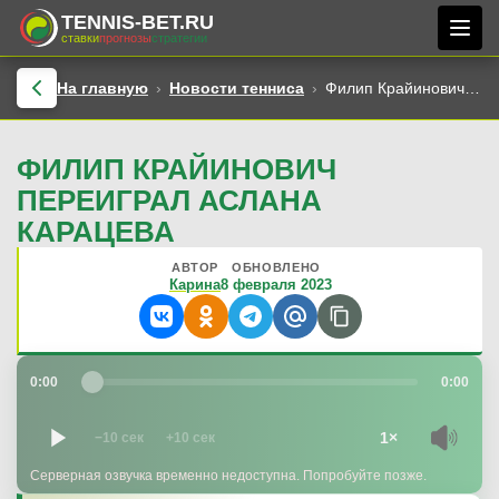
TENNIS-BET.RU
ставки
прогнозы
стратегии
На главную
Новости тенниса
Филип Крайинович переиграл Аслана Карацева
ФИЛИП КРАЙИНОВИЧ
ПЕРЕИГРАЛ АСЛАНА
КАРАЦЕВА
АВТОР
ОБНОВЛЕНО
Карина
8 февраля 2023
0:00
0:00
1×
−10 сек
+10 сек
Серверная озвучка временно недоступна. Попробуйте позже.