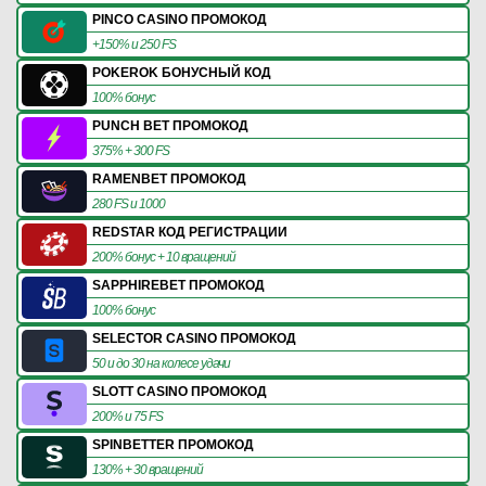
PINCO CASINO ПРОМОКОД
+150% и 250 FS
POKEROK БОНУСНЫЙ КОД
100% бонус
PUNCH BET ПРОМОКОД
375% + 300 FS
RAMENBET ПРОМОКОД
280 FS и 1000
REDSTAR КОД РЕГИСТРАЦИИ
200% бонус + 10 вращений
SAPPHIREBET ПРОМОКОД
100% бонус
SELECTOR CASINO ПРОМОКОД
50 и до 30 на колесе удачи
SLOTT CASINO ПРОМОКОД
200% и 75 FS
SPINBETTER ПРОМОКОД
130% + 30 вращений