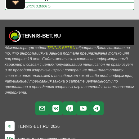
275% и 1000 FS
TENNIS-BET.RU
Администрация сайта
TENNIS-BET.RU
обращает Ваше внимание на
то, что информация на данном портале предназначена только для
лиц старше 18 лет. Сайт имеет исключительно информационный
характер и создан с целью популяризации тенниса: он не организует
и не проводит азартные игры и лотереи, не принимает оплату
ставок и иных платежей и не содержит какой-либо иной информации,
нарушающей требования закона о запрете деятельности по
организации и проведению азартных игр и лотерей с использованием
интернета.
TENNIS-BET.RU, 2026
©
только для совершеннолетних
18+