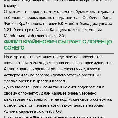
6 минут.
Отметим, что перед стартом сражения букмекеры отдавали
небольшое преимущество представителю Сербии: победа
Филипа Крайиновича в линии БК Мелбет была доступна за
1.81. А викторию Аслана Карацева клиенты компании
Мелбет могли бы заиграть за 2.01.
ФИЛИП КРАЙИНОВИЧ СЫГРАЕТ С ЛОРЕНЦО
СОНЕГО
На старте противостояния представитель российской
школы тенниса имел достаточно серьезное преимущество:
Аслан Карацев хорошо играл на своем мяче, а уже в
четвертом гейме первого игрового отрезка россиянин
сделал брейк и вырвался вперед.
До конца сета Крайинович так и не смог подобраться к
своему оппоненту: Аслан Карацев очень уверенно
действовал на своем мяче, не подпуская своего соперника
к себе. Как итог: первая партия закончилась викторией
Аслана Карацева со счетом 6-3.
Во втором сете Филип значительно добавил: сербский