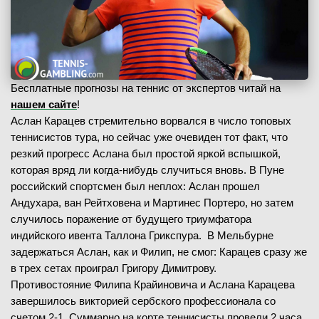
Бесплатные прогнозы на теннис от экспертов читай на
нашем сайте
!
Аслан Карацев стремительно ворвался в число топовых
теннисистов тура, но сейчас уже очевиден тот факт, что
резкий прогресс Аслана был простой яркой вспышкой,
которая вряд ли когда-нибудь случиться вновь. В Пуне
российский спортсмен был неплох: Аслан прошел
Андухара, ван Рейтховена и Мартинес Портеро, но затем
случилось поражение от будущего триумфатора
индийского ивента Таллона Грикспура. В Мельбурне
задержаться Аслан, как и Филип, не смог: Карацев сразу же
в трех сетах проиграл Григору Димитрову.
Противостояние Филипа Крайиновича и Аслана Карацева
завершилось викторией сербского профессионала со
счетом 2-1. Суммарно на корте теннисисты провели 2 часа