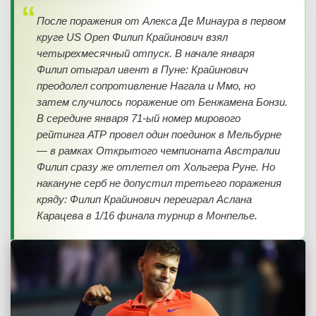
После поражения от Алекса Де Минаура в первом
круге US Open Филип Крайинович взял
четырехмесячный отпуск. В начале января
Филип отыграл ивент в Пуне: Крайинович
преодолел сопротивление Нагала и Ммо, но
затем случилось поражение от Бенжамена Бонзи.
В середине января 71-ый номер мирового
рейтинга АТР провел один поединок в Мельбурне
— в рамках Открытого чемпионата Австралии
Филип сразу же отлетел от Хольгера Руне. Но
накануне серб не допустил третьего поражения
кряду: Филип Крайинович переиграл Аслана
Карацева в 1/16 финала турнир в Монпелье.