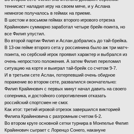
теннисист наладил игру на своем мяче, и у Аслана
немногое получалось в геймах на приеме.
В шестом и восьмом геймах второго игрового отрезка
Крайинович суммарно заработал четыре брейк-поинта, но
все Филип упустил.
Во второй партии Филип и Аслан добрались до тай-брейка.
В 13-ом гейме второго сета у россиянина было аж три матч-
поинта, но сербский игрок проявил характер и выбрался из
очень непростого положения. А затем Филип переломил
ситуацию на корте и выиграл тай-брейк со счетом 9-7.
И в третьем сете Аслан, потерпевший очень обидное
поражение во втором сете, развалился окончательно:
Филип Крайинович с первых минут начал давить на своего
соперника, и достойного сопротивления отказать
российский спортсмен не смог.
Как итог: третий игровой отрезок завершился викторией
Филипа Крайиновича с разгромным счетом 6-2.
Во втором круге основной сетки турнира в Монпелье Филип
Крайинович сыграет с Лоренцо Сонего, накануне