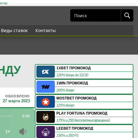
актер
Виды ставок
Контакты
НДУ
1XBET ПРОМОКОД
120% бонус до 31130
1WIN ПРОМОКОД
200% бонус
ОБНОВЛЕНО
MOSTBET ПРОМОКОД
27 марта 2023
125% бонус
PLAY FORTUNA ПРОМОКОД
0:00
175% и 250 бесплатных вращений
LEEBET ПРОМОКОД
1×
150% и 350 FS