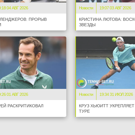
0:18 04 АВГ 2026
Новости
19:07 03 АВГ 2026
ЛЛЕНДЖЕРОВ: ПРОРЫВ
КРИСТИНА ЛЮТОВА: ВОС
И
ЗВЕЗДЫ
9:26 01 АВГ 2026
Новости
19:34 31 ИЮЛ 2026
РЕЙ РАСКРИТИКОВАЛ
КРУЗ ХЬЮИТТ УКРЕПЛЯЕТ
ТУРЕ