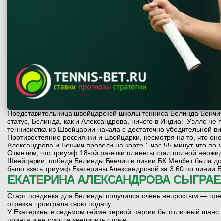
Представительница швейцарской школы тенниса Белинда Бенчич 
статус, Белинда, как и Александрова, ничего в Индиан Уэллс н
теннисистка из Швейцарии начала с достаточно убедительной ви
Противостояние россиянки и швейцарки, несмотря на то, что он
Александрова и Бенчич провели на корте 1 час 55 минут, что по
Отметим, что триумф 18-ой ракетки планеты стал полной неожи
Швейцарии: победа Белинды Бенчич в линии БК Мелбет была дост
было взять триумф Екатерины Александровой за 3.60 по линии 
ЕКАТЕРИНА АЛЕКСАНДРОВА СЫГРАЕ
Старт поединка для Белинды получился очень непростым — пред
отрезка проиграла свою подачу.
У Екатерины в седьмом гейме первой партии бы отличный шанс на
поинта и не смогла увеличить отрыв.