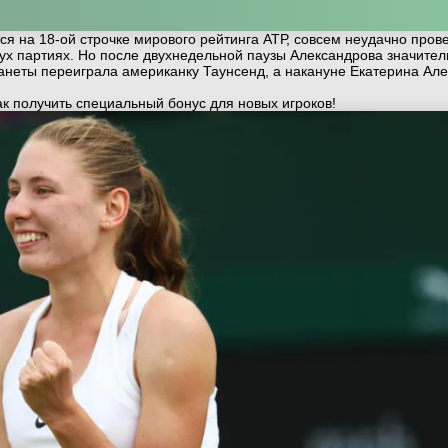
ся на 18-ой строчке мирового рейтинга АТР, совсем неудачно прове
ух партиях. Но после двухнедельной паузы Александрова значител
ланеты переиграла американку Таунсенд, а накануне Екатерина Ал
ак получить специальный бонус для новых игроков!