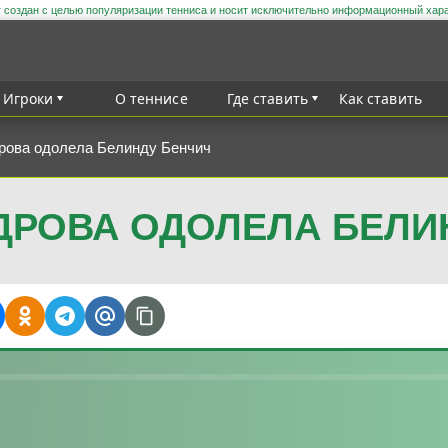
 создан с целью популяризации тенниса и носит исключительно информационный хар
Игроки
О теннисе
Где ставить
Как ставить
рова одолела Белинду Бенчич
ДРОВА ОДОЛЕЛА БЕЛИ