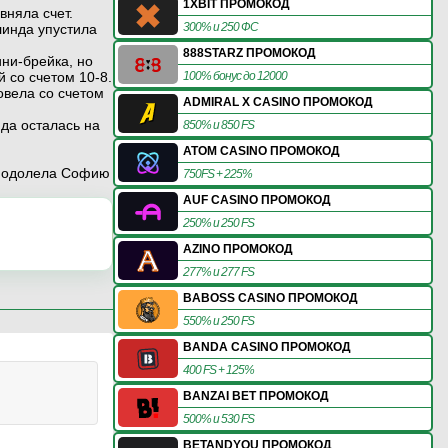
1XBIT ПРОМОКОД
вняла счет.
300% и 250 ФС
линда упустила
888STARZ ПРОМОКОД
ини-брейка, но
 со счетом 10-8.
100% бонус до 12000
овела со счетом
ADMIRAL X CASINO ПРОМОКОД
да осталась на
850% и 850 FS
ATOM CASINO ПРОМОКОД
но одолела Софию
750FS + 225%
AUF CASINO ПРОМОКОД
250% и 250 FS
AZINO ПРОМОКОД
277% и 277 FS
BABOSS CASINO ПРОМОКОД
550% и 250 FS
BANDA CASINO ПРОМОКОД
400 FS + 125%
BANZAI BET ПРОМОКОД
500% и 530 FS
BETANDYOU ПРОМОКОД