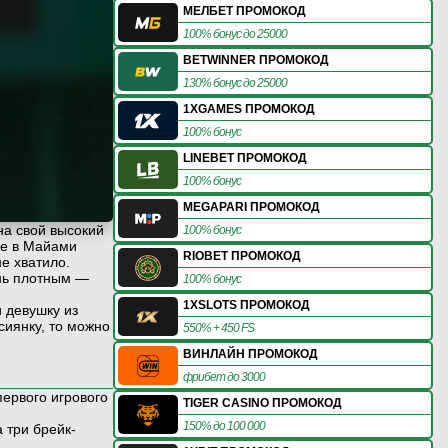
МЕЛБЕТ ПРОМОКОД
100% бонус до 25000
BETWINNER ПРОМОКОД
130% бонус до 25000
1XGAMES ПРОМОКОД
100% бонус
LINEBET ПРОМОКОД
100% бонус
MEGAPARI ПРОМОКОД
на свой высокий
100% бонус
ие в Майами
RIOBET ПРОМОКОД
е хватило.
ень плотным —
100% бонус
1XSLOTS ПРОМОКОД
 девушку из
сиянку, то можно
550% + 450 FS
ВИНЛАЙН ПРОМОКОД
фрибет до 3000
ервого игрового
TIGER CASINO ПРОМОКОД
150% до 100 000
 три брейк-